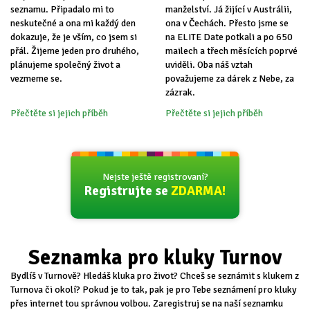
seznamu. Připadalo mi to
manželství. Já žijící v Austrálii,
neskutečné a ona mi každý den
ona v Čechách. Přesto jsme se
dokazuje, že je vším, co jsem si
na ELITE Date potkali a po 650
přál. Žijeme jeden pro druhého,
mailech a třech měsících poprvé
plánujeme společný život a
uviděli. Oba náš vztah
vezmeme se.
považujeme za dárek z Nebe, za
zázrak.
Přečtěte si jejich příběh
Přečtěte si jejich příběh
Nejste ještě registrovaní?
Registrujte se
ZDARMA!
Seznamka pro kluky Turnov
Bydlíš v Turnově? Hledáš kluka pro život? Chceš se seznámit s klukem z
Turnova či okolí? Pokud je to tak, pak je pro Tebe seznámení pro kluky
přes internet tou správnou volbou. Zaregistruj se na naší seznamku