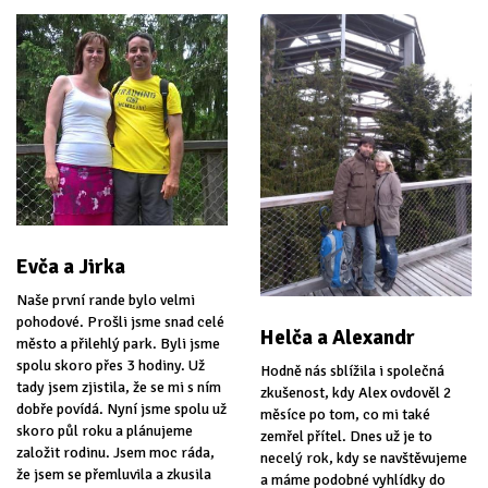
Evča a Jirka
Naše první rande bylo velmi
pohodové. Prošli jsme snad celé
Helča a Alexandr
město a přilehlý park. Byli jsme
spolu skoro přes 3 hodiny. Už
Hodně nás sblížila i společná
tady jsem zjistila, že se mi s ním
zkušenost, kdy Alex ovdověl 2
dobře povídá. Nyní jsme spolu už
měsíce po tom, co mi také
skoro půl roku a plánujeme
zemřel přítel. Dnes už je to
založit rodinu. Jsem moc ráda,
necelý rok, kdy se navštěvujeme
že jsem se přemluvila a zkusila
a máme podobné vyhlídky do