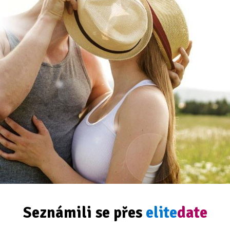
Seznámili se přes
elite
date