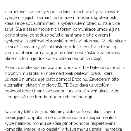
Internetové seznamky v posledních letech prošly zajímavým
vývojem a jejich rozmach je odrazem moderní společnosti,
která se se sociálními médii a kybersvětem obecně stále více
sžívá. Síla a zásah moderních forem komunikace umožňují na
jedné straně jednoduše sdílet a na straně druhé ovšem i
vyhledávat a zjišťovat obrovské množství informací. V této situaci
se snaží seznamky zůstat místem, kde jejich uživatelé sdílejí
velmi osobní informace, jejichž důvěrnost zůstane zachována.
Klíčem k tomu je důkladná ochrana osobních údajů.
Provozovatelé seznamovacího portálu ELITE Date se rozhodli k
inovativnímu kroku a implementovali platební bránu, která
uživatelům umožňuje platit pomocí Bitcoinů. Zavedením této
alternativní platební metody ELITE Date dává uživatelům
možnost lépe chránit své osobní údaje a zároveň ukazuje, že
sleduje světové trendy moderních technologií.
Navzdory faktu, že jsou Bitcoiny stále spíše na okraji zájmu
médií, jejich popularita celosvětově roste a z experimentu s
kybernetickou měnou se stala plnohodnotná respektovaná
komodita, kterou jako oficiální virtuální měnu uznala i německá