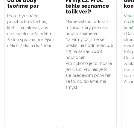
od té doby
Firmy.cz. Proč
děl
tvoříme pár
téhle seznamce
kon
tolik věří?
Proto bych ráda
Vráce
Máme velkou radost z
povzbudila všechny,
co dě
milníku, který pro nás
kteří stále hledají, aby
konč
hodně znamená.
neztráceli naději. Věřím,
eDar
Na Firmy.cz jsme se
že ten správný protějšek
ukon
dostali na hodnocení 4,6
někde čeká na každého.
mnoh
z 5 na základě 468
řeší 
hodnocení.
Co k
Pro někoho je to možná
zapla
jen číslo. Pro nás je to
moci
ale především potvrzení,
náro
že to, co děláme, má
A kam
smysl.