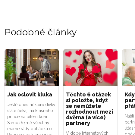
Podobné články
Jak oslovit kluka
Těchto 6 otázek
Kdy
si položte, když
par
Ještě dnes některé dívky
se nemůžete
přá
stále čekají na krásného
rozhodnout mezi
Našli
prince na bílém koni.
dvěma (a více)
partn
partnery
Samozřejmě všechny
úžas
máme rády pohádku o
V době internetových
dočka
Popelce, ve které princ