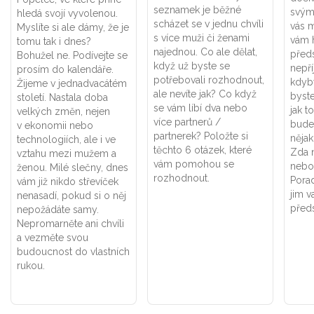
seznamek je běžné
svým
hledá svojí vyvolenou.
scházet se v jednu chvíli
vás m
Myslíte si ale dámy, že je
s více muži či ženami
vám h
tomu tak i dnes?
najednou. Co ale dělat,
předs
Bohužel ne. Podívejte se
když už byste se
nepř
prosím do kalendáře.
potřebovali rozhodnout,
kdyby
Žijeme v jednadvacátém
ale nevíte jak? Co když
byste
století. Nastala doba
se vám líbí dva nebo
jak t
velkých změn, nejen
více partnerů /
budet
v ekonomii nebo
partnerek? Položte si
nějak
technologiích, ale i ve
těchto 6 otázek, které
Zda n
vztahu mezi mužem a
vám pomohou se
nebo 
ženou. Milé slečny, dnes
rozhodnout.
Porad
vám již nikdo střevíček
jim v
nenasadí, pokud si o něj
předs
nepožádáte samy.
Nepromarněte ani chvíli
a vezměte svou
budoucnost do vlastních
rukou.