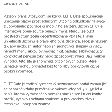
centrální banka.
Platební brána Bitpay.com, se kterou ELITE Date spolupracuje,
umožňuje platby prostřednictvím Bitcoinů odkudkoliv na světě,
z libovolného počítače či mobilního zařízení. Bitcoin (BTC) je
internetová open-source peněžní měna, kterou lze platit
prostřednictvím zcela decentralizované P2P sítě. Hlavní
unikátností Bitcoinu je právě jeho plná decentralizace; je navržen
tak, aby nikdo, ani autor nebo jiní jednotlivci, skupiny či vlády,
nemohl měnu jakkoli ovlivňovat, ničit, padělat, zabavovat účty,
kontrolovat peněžní toky nebo způsobovat inflaci. Další velkou
výhodou této sítě je anonymita bitcoinových plateb, které
uživatelé mohou provádět bez toho, aby poskytovali citlivé
osobní informace.
ELITE Date je tradiční ryze český seznamovací portál zaměřující
se na vážné vztahy primárně ve věkové kategorii 30 - 50 let a
nabízí kromě vyrovnaného poměru mužů a žen i ruční kontrolu
profilů, vysokou ochranu soukromí a pro všechny živou
technickou podporu zdarma.