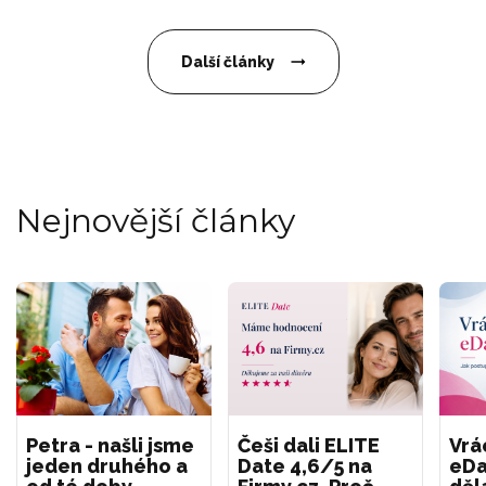
Další články
Nejnovější články
Petra - našli jsme
Češi dali ELITE
Vrá
jeden druhého a
Date 4,6/5 na
eDa