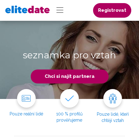
Registrovat
seznamka pro vztah
Chci si najít partnera
Pouze reální lidé
100 % profilů
Pouze lidé, kteří
prověřujeme
chtějí vztah