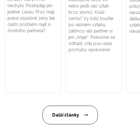
nechybí. Postrádají jen
nebo jestli váš vztah
přibý
jediné. Lásku. Proč mají
brzo skončí. Kvůli
nárůs
právě úspěšné ženy tak
čemu? Vy totiž toužíte
dálku
často problém najít si
po vážném vztahu,
vztah
životního partnera?
zatímco váš partner si
nikol
jen „hraje“. Pokusme se
odhalit, zda jsou vaše
pochyby oprávněné.
Další články