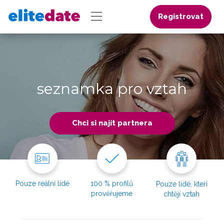
Registrovat
seznamka pro vztah
Chci si najít partnera
Pouze reální lidé
100 % profilů
Pouze lidé, kteří
prověřujeme
chtějí vztah