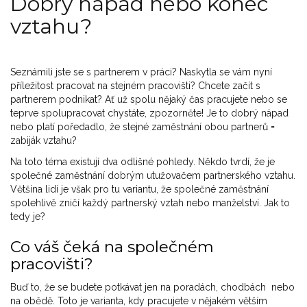
Dobrý nápad nebo konec
vztahu?
Seznámili jste se s partnerem v práci? Naskytla se vám nyní
příležitost pracovat na stejném pracovišti? Chcete začít s
partnerem podnikat? Ať už spolu nějaký čas pracujete nebo se
teprve spolupracovat chystáte, zpozorněte! Je to dobrý nápad
nebo platí poředadlo, že stejné zaměstnání obou partnerů =
zabiják vztahu?
Na toto téma existují dva odlišné pohledy. Někdo tvrdí, že je
společné zaměstnání dobrým utužovačem partnerského vztahu.
Většina lidí je však pro tu variantu, že společné zaměstnání
spolehlivě zničí každý partnerský vztah nebo manželství. Jak to
tedy je?
Co váš čeká na společném
pracovišti?
Buď to, že se budete potkávat jen na poradách, chodbách nebo
na obědě. Toto je varianta, kdy pracujete v nějakém větším