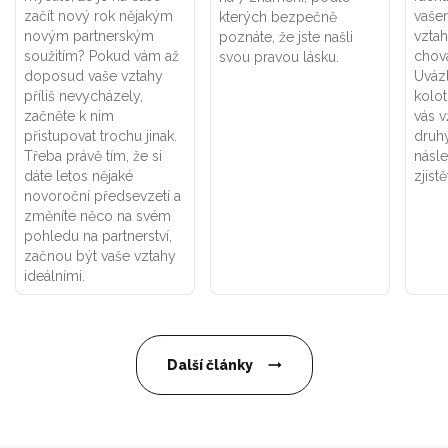
začít nový rok nějakým
vaše
kterých bezpečně
novým partnerským
vztah
poznáte, že jste našli
soužitím? Pokud vám až
chová
svou pravou lásku.
doposud vaše vztahy
Uváz
příliš nevycházely,
kolot
začněte k nim
vás v
přistupovat trochu jinak.
druhý
Třeba právě tím, že si
násle
dáte letos nějaké
zjistě
novoroční předsevzetí a
změníte něco na svém
pohledu na partnerství,
začnou být vaše vztahy
ideálními.
Další články