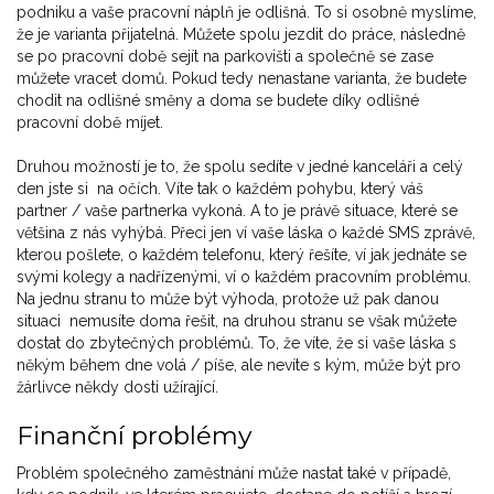
podniku a vaše pracovní náplň je odlišná. To si osobně myslíme,
že je varianta přijatelná. Můžete spolu jezdit do práce, následně
se po pracovní době sejít na parkovišti a společně se zase
můžete vracet domů. Pokud tedy nenastane varianta, že budete
chodit na odlišné směny a doma se budete díky odlišné
pracovní době míjet.
Druhou možností je to, že spolu sedíte v jedné kanceláři a celý
den jste si na očích. Víte tak o každém pohybu, který váš
partner / vaše partnerka vykoná. A to je právě situace, které se
většina z nás vyhýbá. Přeci jen ví vaše láska o každé SMS zprávě,
kterou pošlete, o každém telefonu, který řešíte, ví jak jednáte se
svými kolegy a nadřízenými, ví o každém pracovním problému.
Na jednu stranu to může být výhoda, protože už pak danou
situaci nemusíte doma řešit, na druhou stranu se však můžete
dostat do zbytečných problémů. To, že víte, že si vaše láska s
někým během dne volá / píše, ale nevíte s kým, může být pro
žárlivce někdy dosti užírající.
Finanční problémy
Problém společného zaměstnání může nastat také v případě,