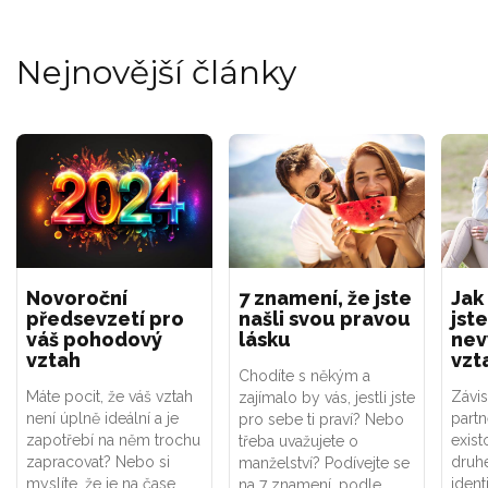
Nejnovější články
Novoroční
7 znamení, že jste
Jak
předsevzetí pro
našli svou pravou
jste
váš pohodový
lásku
nev
vztah
vzt
Chodíte s někým a
Máte pocit, že váš vztah
Závis
zajímalo by vás, jestli jste
není úplně ideální a je
part
pro sebe ti praví? Nebo
zapotřebí na něm trochu
exist
třeba uvažujete o
zapracovat? Nebo si
druhé
manželství? Podívejte se
myslíte, že je na čase
ident
na 7 znamení, podle