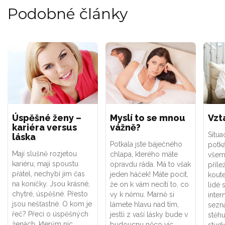
Podobné články
Úspěšné ženy –
Myslí to se mnou
Vzt
kariéra versus
vážně?
Situa
láska
Potkala jste báječného
potká
Mají slušně rozjetou
chlapa, kterého máte
všem
kariéru, mají spoustu
opravdu ráda. Má to však
příle
přátel, nechybí jim čas
jeden háček! Máte pocit,
koute
na koníčky. Jsou krásné,
že on k vám necítí to, co
lidé 
chytré, úspěšné. Přesto
vy k němu. Marně si
inter
jsou nešťastné. O kom je
lámete hlavu nad tím,
sezn
řeč? Přeci o úspěšných
jestli z vaší lásky bude v
stěhu
ženách, kterým nic
budoucnu něco víc
stud