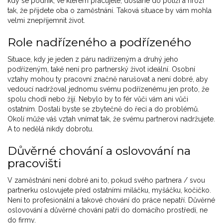
kdy se podnik, ve kterém pracujete, dostane do potíží a hrozí
tak, že přijdete oba o zaměstnání. Taková situace by vám mohla
velmi znepříjemnit život.
Role nadřízeného a podřízeného
Situace, kdy je jeden z páru nadřízeným a druhý jeho
podřízeným, také není pro partnerský život ideální. Osobní
vztahy mohou ty pracovní značně narušovat a není dobré, aby
vedoucí nadržoval jednomu svému podřízenému jen proto, že
spolu chodí nebo žijí. Nebylo by to fér vůči vám ani vůči
ostatním. Dostali byste se zbytečně do řecí a do problémů.
Okolí může váš vztah vnímat tak, že svému partnerovi nadržujete.
A to nedělá nikdy dobrotu.
Důvěrné chování a oslovování na
pracovišti
V zaměstnání není dobré ani to, pokud svého partnera / svou
partnerku oslovujete před ostatními miláčku, myšáčku, kočičko.
Není to profesionální a takové chování do práce nepatří. Důvěrné
oslovování a důvěrné chování patří do domácího prostředí, ne
do firmy.