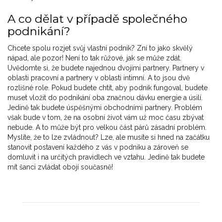
A co dělat v případě společného
podnikání?
Chcete spolu rozjet svůj vlastní podnik? Zní to jako skvělý
nápad, ale pozor! Není to tak růžové, jak se může zdát.
Uvědomte si, že budete najednou dvojími partnery. Partnery v
oblasti pracovní a partnery v oblasti intimní. A to jsou dvě
rozlišné role. Pokud budete chtít, aby podnik fungoval, budete
muset vložit do podnikání oba značnou dávku energie a úsilí.
Jedině tak budete úspěšnými obchodními partnery. Problém
však bude v tom, že na osobní život vám už moc času zbývat
nebude. A to může být pro velkou část párů zásadní problém.
Myslíte, že to lze zvládnout? Lze, ale musíte si hned na začátku
stanovit postavení každého z vás v podniku a zároveň se
domluvit i na určitých pravidlech ve vztahu. Jedině tak budete
mít šanci zvládat obojí současně!