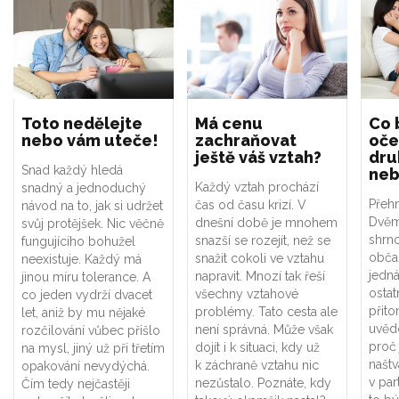
Toto nedělejte
Má cenu
Co 
nebo vám uteče!
zachraňovat
oče
ještě váš vztah?
dru
Snad každý hledá
neb
Každý vztah prochází
snadný a jednoduchý
Přeh
čas od času krizí. V
návod na to, jak si udržet
Dvěm
dnešní době je mnohem
svůj protějšek. Nic věčně
shrno
snazší se rozejít, než se
fungujícího bohužel
obča
snažit cokoli ve vztahu
neexistuje. Každý má
jedná
napravit. Mnozí tak řeší
jinou míru tolerance. A
ostatn
všechny vztahové
co jeden vydrží dvacet
přit
problémy. Tato cesta ale
let, aniž by mu nějaké
uvědo
není správná. Může však
rozčilování vůbec přišlo
proč 
dojít i k situaci, kdy už
na mysl, jiný už při třetím
naštv
k záchraně vztahu nic
opakování nevydýchá.
v par
nezůstalo. Poznáte, kdy
Čím tedy nejčastěji