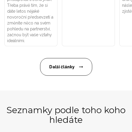
Třeba právě tím, že si
násle
dáte letos nějaké
zjistě
novoroční předsevzetí a
změníte něco na svém
pohledu na partnerství,
začnou být vaše vztahy
ideálními.
Další články
Seznamky podle toho koho
hledáte