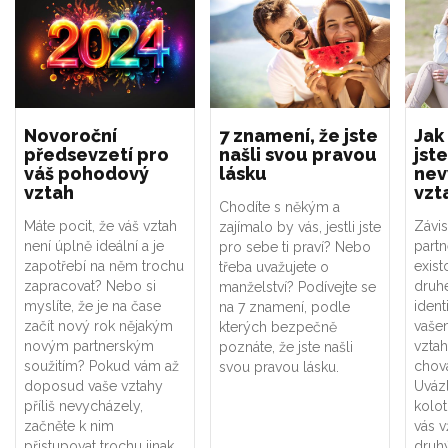
Novoroční
7 znamení, že jste
Jak
předsevzetí pro
našli svou pravou
jste
váš pohodový
lásku
nev
vztah
vzt
Chodíte s někým a
Máte pocit, že váš vztah
Závis
zajímalo by vás, jestli jste
není úplně ideální a je
part
pro sebe ti praví? Nebo
zapotřebí na něm trochu
exist
třeba uvažujete o
zapracovat? Nebo si
druhé
manželství? Podívejte se
myslíte, že je na čase
ident
na 7 znamení, podle
začít nový rok nějakým
vaše
kterých bezpečně
novým partnerským
vztah
poznáte, že jste našli
soužitím? Pokud vám až
chová
svou pravou lásku.
doposud vaše vztahy
Uváz
příliš nevycházely,
kolot
začněte k nim
vás v
přistupovat trochu jinak.
druhý