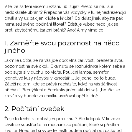
Víte, že žárlení vašemu vztahu ubližuje? Přesto se mu, ale
nedokážete ubránit? Přepadne vás vždycky v tu nejnestřeženější
chvíli a vy už pak jen křičíte a křičíte? Co dělat jinak, abyste pak
nemuseli svého počínání litovat? Existuje vůbec něco, jak se
proti zbytečnému žárlení bránit? Ano! A my víme co.
1. Zaměřte svou pozornost na něco
jiného
Jakmile ucítíte, že na vás jde opět vlna žárlivosti, přeneste svou
pozornost na své okolí. Okamžitě se rozhlédněte kolem sebe a
popisujte si v duchu, co vidíte. Pouliční lampa, semafor,
jednotlivé kusy nábytku v kanceláři.... Je jedno, co to bude.
Záleží na tom, kde se právě nacházíte, když na vás žárlivost
přichází. Přemýšlení o čemkoliv jiném uklidní vaši „bouřící se
krev“ a vy budete za chvilku uvažovat opět klidně.
2. Počítání oveček
Že je to technika dobrá jen pro usnutí? Ale kdepak. V krizové
chvíli se soustřeďte na mechanické počítání, které si předtím
zvolíte. Hned teď si vyberte, jestli budete počítat pozpátku od