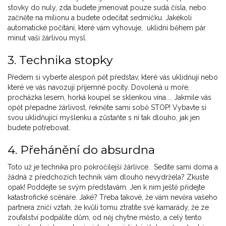
stovky do nuly, zda budete jmenovat pouze sudá čísla, nebo
začněte na milionu a budete odečítat sedmičku. Jakékoli
automatické počítání, které vám vyhovuje, uklidní během pár
minut vaši žárlivou mysl.
3. Technika stopky
Předem si vyberte alespoň pět představ, které vás uklidňují nebo
které ve vás navozují příjemné pocity. Dovolená u moře,
procházka lesem, horká koupel se sklenkou vína.... Jakmile vás
opět přepadne žárlivost, řekněte sami sobě STOP! Vybavte si
svou uklidňující myšlenku a zůstaňte s ní tak dlouho, jak jen
budete potřebovat.
4. Přehánění do absurdna
Toto už je technika pro pokročilejší žárlivce. Sedíte sami doma a
žádná z předchozích technik vám dlouho nevydržela? Zkuste
opak! Poddejte se svým představám. Jen k nim ještě přidejte
katastrofické scénáře. Jaké? Třeba takové, že vám nevěra vašeho
partnera zničí vztah, že kvůli tomu ztratíte své kamarády, že ze
zoufalství podpálíte dům, od něj chytne město, a celý tento