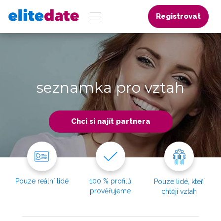
Registrovat
seznamka pro vztah
Chci si najít partnera
Pouze reální lidé
100 % profilů
Pouze lidé, kteří
prověřujeme
chtějí vztah