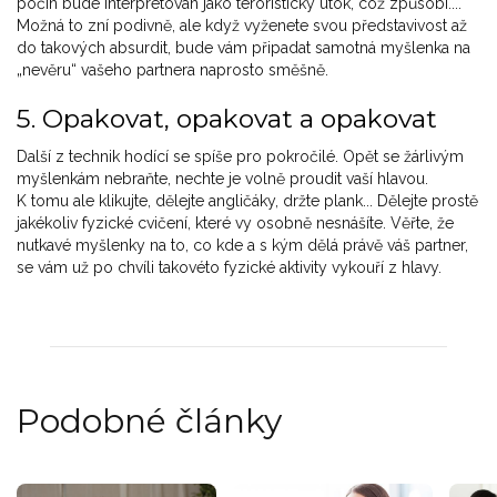
počin bude interpretován jako teroristický útok, což způsobí....
Možná to zní podivně, ale když vyženete svou představivost až
do takových absurdit, bude vám připadat samotná myšlenka na
„nevěru“ vašeho partnera naprosto směšně.
5. Opakovat, opakovat a opakovat
Další z technik hodící se spíše pro pokročilé. Opět se žárlivým
myšlenkám nebraňte, nechte je volně proudit vaší hlavou.
K tomu ale klikujte, dělejte angličáky, držte plank... Dělejte prostě
jakékoliv fyzické cvičení, které vy osobně nesnášíte. Věřte, že
nutkavé myšlenky na to, co kde a s kým dělá právě váš partner,
se vám už po chvíli takovéto fyzické aktivity vykouří z hlavy.
Podobné články