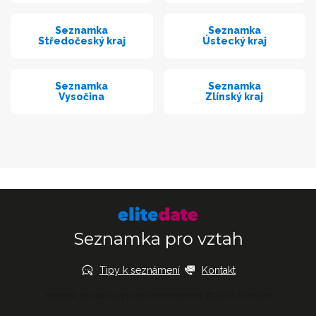
Seznamka
Seznamka
Středočeský kraj
Ústecký kraj
Seznamka
Seznamka
Vysočina
Zlínský kraj
Seznamka pro vztah
Tipy k seznámení
Kontakt
Nejlepší seznamka pro online seznámení © 2026 EliteDate