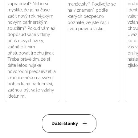
zapracovat? Nebo si
druhé
manželství? Podívejte se
myslíte, že je na čase
ident
na 7 znamení, podle
začít nový rok nějakým
vaše
kterých bezpečně
novým partnerským
vztah
poznáte, že jste našli
soužitím? Pokud vám až
chová
svou pravou lásku.
doposud vaše vztahy
Uváz
příliš nevycházely,
kolot
začněte k nim
vás v
přistupovat trochu jinak.
druhý
Třeba právě tím, že si
násle
dáte letos nějaké
zjistě
novoroční předsevzetí a
změníte něco na svém
pohledu na partnerství,
začnou být vaše vztahy
ideálními.
Další články