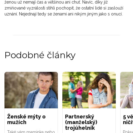
ženou už nemají čas a většinou ani chuť. Navíc, díky již
zmiňované vyzrálosti stihli pochopit, že ostatní lidé si zaslouží
uznání. Nejednají tedy se ženami ani nikým jiným jako s onucí.
Podobné články
Ženské mýty o
Partnerský
5 vě
mužích
(manželský)
nič
trojúhelník
Také vám maminka nebo
Pokud