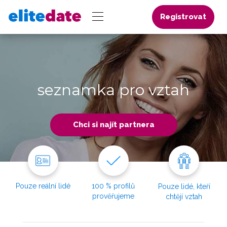
Registrovat
seznamka pro vztah
Chci si najít partnera
Pouze reální lidé
100 % profilů
Pouze lidé, kteří
prověřujeme
chtějí vztah