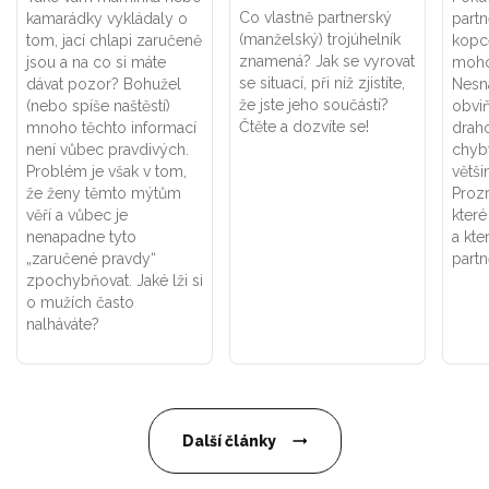
Co vlastně partnerský
kamarádky vykládaly o
part
(manželský) trojúhelník
tom, jací chlapi zaručeně
kopce
znamená? Jak se vyrovat
jsou a na co si máte
moho
se situací, při níž zjistíte,
dávat pozor? Bohužel
Nesn
že jste jeho součástí?
(nebo spíše naštěstí)
obviň
Čtěte a dozvíte se!
mnoho těchto informací
drah
není vůbec pravdivých.
chyb
Problém je však v tom,
větši
že ženy těmto mýtům
Proz
věří a vůbec je
které
nenapadne tyto
a kte
„zaručené pravdy“
partn
zpochybňovat. Jaké lži si
o mužích často
nalháváte?
Další články