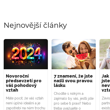
Nejnovější články
Novoroční
7 znamení, že jste
Jak
předsevzetí pro
našli svou pravou
jste
váš pohodový
lásku
nev
vztah
vzt
Chodíte s někým a
Máte pocit, že váš vztah
Závis
zajímalo by vás, jestli jste
není úplně ideální a je
part
pro sebe ti praví? Nebo
zapotřebí na něm trochu
exist
třeba uvažujete o