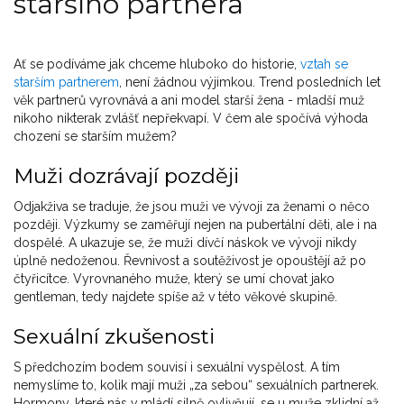
staršího partnera
Ať se podíváme jak chceme hluboko do historie,
vztah se
starším partnerem
, není žádnou výjimkou. Trend posledních let
věk partnerů vyrovnává a ani model starší žena - mladší muž
nikoho nikterak zvlášť nepřekvapí. V čem ale spočívá výhoda
chození se starším mužem?
Muži dozrávají později
Odjakživa se traduje, že jsou muži ve vývoji za ženami o něco
později. Výzkumy se zaměřují nejen na pubertální děti, ale i na
dospělé. A ukazuje se, že muži dívčí náskok ve vývoji nikdy
úplně nedoženou. Řevnivost a soutěživost je opouštějí až po
čtyřicítce. Vyrovnaného muže, který se umí chovat jako
gentleman, tedy najdete spíše až v této věkové skupině.
Sexuální zkušenosti
S předchozím bodem souvisí i sexuální vyspělost. A tím
nemyslíme to, kolik mají muži „za sebou“ sexuálních partnerek.
Hormony, které nás v mládí silně ovlivňují, se u muže zklidní až