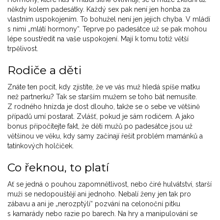
někdy kolem padesátky. Každý sex pak není jen honba za
vlastním uspokojením. To bohužel není jen jejich chyba. V mládí
s nimi „mlátí hormony“. Teprve po padesátce už se pak mohou
lépe soustředit na vaše uspokojení. Mají k tomu totiž větší
trpělivost.
Rodiče a děti
Znáte ten pocit, kdy zjistíte, že ve vás muž hledá spíše matku
než partnerku? Tak se starším mužem se toho bát nemusíte.
Z rodného hnízda je dost dlouho, takže se o sebe ve většině
případů umí postarat. Zvlášť, pokud je sám rodičem. A jako
bonus připočítejte fakt, že děti mužů po padesátce jsou už
většinou ve věku, kdy samy začínají řešit problém mamánků a
tatínkových holčiček.
Co řeknou, to platí
Ať se jedná o pouhou zapomnětlivost, nebo čiré hulvátství, starší
muži se nedopouštějí ani jednoho. Nebalí ženy jen tak pro
zábavu a ani je „nerozptýlí“ pozvání na celonoční pitku
s kamarády nebo razie po barech. Na hry a manipulování se