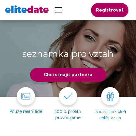
Registrovat
seznamka pro vztah
Chci si najít partnera
Pouze reální lidé
100 % profilů
Pouze lidé, kteří
prověřujeme
chtějí vztah