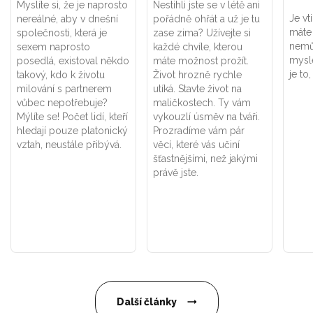
Myslíte si, že je naprosto
Nestihli jste se v létě ani
Je vt
nereálné, aby v dnešní
pořádně ohřát a už je tu
máte 
společnosti, která je
zase zima? Užívejte si
nemůž
sexem naprosto
každé chvíle, kterou
mysl
posedlá, existoval někdo
máte možnost prožít.
je to
takový, kdo k životu
Život hrozně rychle
milování s partnerem
utíká. Stavte život na
vůbec nepotřebuje?
maličkostech. Ty vám
Mýlíte se! Počet lidí, kteří
vykouzlí úsměv na tváři.
hledají pouze platonický
Prozradíme vám pár
vztah, neustále přibývá.
věcí, které vás učiní
šťastnějšími, než jakými
právě jste.
Další články