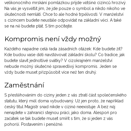
velikonočního mrskání pomlázkou přijde většině cizinců hrozivý.
Na vás je vysvětlit jim, že jde pouze o symbol a nikdo nikoho ve
skutečnosti nemlátí. Chce to ale hodně trpělivosti. V manželství
s cizincem budete neustále odpovídat na základní věci. A také
se na ně budete ptát. S tím počítejte.
Kompromis není vždy možný
Každého napadne celá řada zásadních otázek: Kde budete žít?
Kde budou vaše děti navštěvovat základní školu? Co tradice, jak
budete slavit jednotlivé svátky? V cizokrajném manželství
nebude možný skutečně spravedlivý kompromis. Jeden se
vždy bude muset přizpůsobit více než ten druhý.
Zaměstnání
S přestěhováním do ciziny jeden z vás ztratí část společenského
statutu, který měl doma vybudovaný. Už jen proto, že například
český titul Magistr snad nikde v cizině neexistuje. A bez něj
nenajdete v zahraničí stejnou práci, jako doma. Alespoň pro
začátek se tak budete muset smířit s tím, že si jeden z vás
pohorší. Postavením i peněžně.