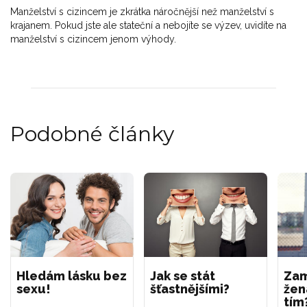
Manželství s cizincem je zkrátka náročnější než manželství s
krajanem. Pokud jste ale stateční a nebojíte se výzev, uvidíte na
manželství s cizincem jenom výhody.
Podobné články
Hledám lásku bez
Jak se stát
Zam
sexu!
šťastnějšími?
žen
tím