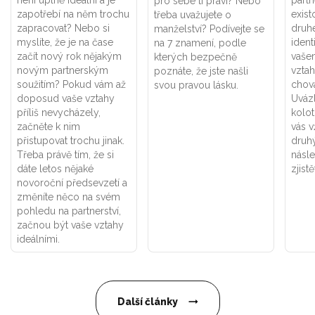
není úplně ideální a je
part
pro sebe ti praví? Nebo
zapotřebí na něm trochu
exist
třeba uvažujete o
zapracovat? Nebo si
druhé
manželství? Podívejte se
myslíte, že je na čase
ident
na 7 znamení, podle
začít nový rok nějakým
vaše
kterých bezpečně
novým partnerským
vztah
poznáte, že jste našli
soužitím? Pokud vám až
chová
svou pravou lásku.
doposud vaše vztahy
Uváz
příliš nevycházely,
kolot
začněte k nim
vás v
přistupovat trochu jinak.
druhý
Třeba právě tím, že si
násle
dáte letos nějaké
zjistě
novoroční předsevzetí a
změníte něco na svém
pohledu na partnerství,
začnou být vaše vztahy
ideálními.
Další články