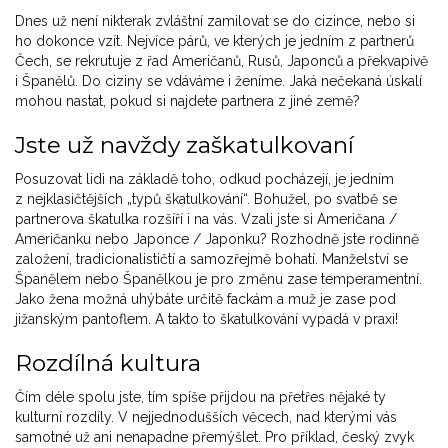
Dnes už není nikterak zvláštní zamilovat se do cizince, nebo si
ho dokonce vzít. Nejvíce párů, ve kterých je jedním z partnerů
Čech, se rekrutuje z řad Američanů, Rusů, Japonců a překvapivě
i Španělů. Do ciziny se vdáváme i ženíme. Jaká nečekaná úskalí
mohou nastat, pokud si najdete partnera z jiné země?
Jste už navždy zaškatulkovaní
Posuzovat lidi na základě toho, odkud pocházejí, je jedním
z nejklasičtějších „typů škatulkování“. Bohužel, po svatbě se
partnerova škatulka rozšíří i na vás. Vzali jste si Američana /
Američanku nebo Japonce / Japonku? Rozhodně jste rodinně
založení, tradicionalističtí a samozřejmě bohatí. Manželství se
Španělem nebo Španělkou je pro změnu zase temperamentní.
Jako žena možná uhýbáte určitě fackám a muž je zase pod
jižanským pantoflem. A takto to škatulkování vypadá v praxi!
Rozdílná kultura
Čím déle spolu jste, tím spíše přijdou na přetřes nějaké ty
kulturní rozdíly. V nejjednodušších věcech, nad kterými vás
samotné už ani nenapadne přemýšlet. Pro příklad, český zvyk