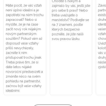
Chodíte s někým a
Máte pocit, že váš vztah
Závis
zajímalo by vás, jestli jste
není úplně ideální a je
part
pro sebe ti praví? Nebo
zapotřebí na něm trochu
exist
třeba uvažujete o
zapracovat? Nebo si
druhé
manželství? Podívejte se
myslíte, že je na čase
ident
na 7 znamení, podle
začít nový rok nějakým
vaše
kterých bezpečně
novým partnerským
vztah
poznáte, že jste našli
soužitím? Pokud vám až
chová
svou pravou lásku.
doposud vaše vztahy
Uváz
příliš nevycházely,
kolot
začněte k nim
vás v
přistupovat trochu jinak.
druhý
Třeba právě tím, že si
násle
dáte letos nějaké
zjistě
novoroční předsevzetí a
změníte něco na svém
pohledu na partnerství,
začnou být vaše vztahy
ideálními.