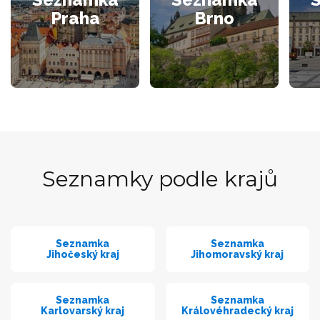
Praha
Brno
Seznamky podle krajů
Seznamka
Seznamka
Jihočeský kraj
Jihomoravský kraj
Seznamka
Seznamka
Karlovarský kraj
Královéhradecký kraj