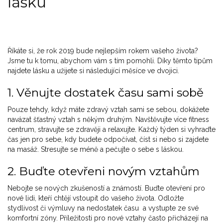
lásku
Říkáte si, že rok 2019 bude nejlepším rokem vašeho života?
Jsme tu k tomu, abychom vám s tím pomohli. Díky těmto tipům
najdete lásku a užijete si následující měsíce ve dvojici.
1. Věnujte dostatek času sami sobě
Pouze tehdy, když máte zdravý vztah sami se sebou, dokážete
navázat šťastný vztah s někým druhým. Navštěvujte více fitness
centrum, stravujte se zdravěji a relaxujte. Každý týden si vyhraďte
čas jen pro sebe, kdy budete odpočívat, číst si nebo si zajdete
na masáž. Stresujte se méně a pečujte o sebe s láskou.
2. Buďte otevřeni novým vztahům
Nebojte se nových zkušeností a známostí. Buďte otevření pro
nové lidi, kteří chtějí vstoupit do vašeho života. Odložte
stydlivost či výmluvy na nedostatek času a vystupte ze své
komfortní zóny. Příležitosti pro nové vztahy často přicházejí na