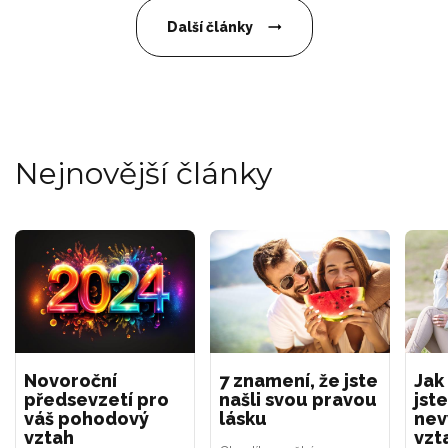
Další články
Nejnovější články
Novoroční
7 znamení, že jste
Jak
předsevzetí pro
našli svou pravou
jste
váš pohodový
lásku
nev
vztah
vzt