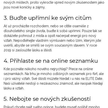
nových místech, proto vykročte vpřed novým zkušenostem jako
jsou nové koníčky a zájmy.
3. Buďte upřímní ke svým citům
Ať už procházíte rozchodem, nebo se cítíte osaměle z
dlouholetého single života, buďte k sobě upřímní. Pouze tak se
dokážete pohnout z místa a opět načerpat energii pro nový
vztah. Nepodléhejte vlastním výmluvám nebo lžím, kterým jste
uvěřili, abyste se smířili se svým současným stavem. V roce
2019 si zasloužíte lásku a štěstí.
4. Přihlaste se na online seznamku
Kde poznáte někoho nového nejrychleji? Přece na online
seznamkách. Na trhu je mnoho odlišných seznamek pro flirt, ale
i pro vážný vztah. Své štěstí můžete hledat i u nás na ELITE Date.
Naši uživatelé nestojí o nezávaznou známost, ale naopak hledají
lásku a vztah.
5. Nebojte se nových zkušeností
Pokud chcete najít svého prince, budete muset políbit mnoho