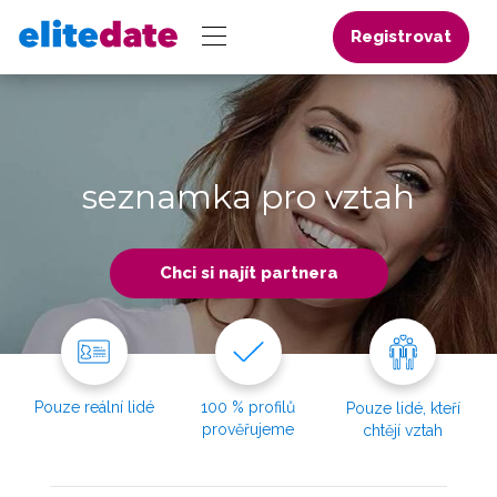
Registrovat
seznamka pro vztah
Chci si najít partnera
Pouze reální lidé
100 % profilů
Pouze lidé, kteří
prověřujeme
chtějí vztah