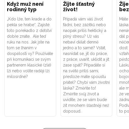
Když muž není
Žijte šťastný
Žij
rodinný typ
život!
bez
„Kdo lže, ten krade a do
Připadá vám váš život
Máte
pekla se hrabe“. Zajisté
fádní, bez zážitků nebo
lásk
toto pořekadlo z dětství
naopak příliš hektický a
nenáv
dobře znáte. Ale teď
plný stresu? Už vás
dál p
ruku na nos. Jak jste na
nebaví dělat denně
něče
tom se lhaním v
jedno a to samé? Vstát,
dost
dospělosti vy? Používáte
nasnídat se, jít do práce,
vzta
při komunikaci se svým
z práce, uvařit, uklidit a jít
pěsto
partnerem klasické (zlé)
zase spát? Připadáte si
Lásku
lži nebo volíte raději lži
na světě příliš sami,
ocho
milosrdné?
přestože máte spoustu
bojov
přátel? Chybí vám životní
mnoho
láska? Změňte to!
ale m
Změňte svůj život a
že v
uvidíte, že se vám bude
žádná
žít mnohem šťastněji než
Podív
doposud.
to po