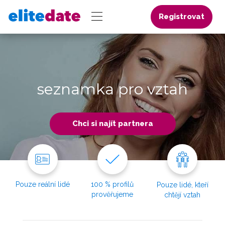
Registrovat
seznamka pro vztah
Chci si najít partnera
Pouze reální lidé
100 % profilů
Pouze lidé, kteří
prověřujeme
chtějí vztah