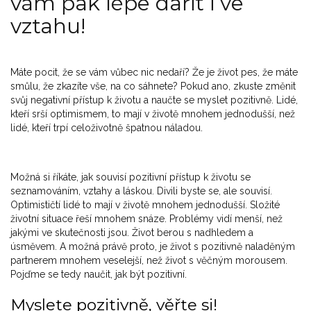
vám pak lépe dařit i ve
vztahu!
Máte pocit, že se vám vůbec nic nedaří? Že je život pes, že máte
smůlu, že zkazíte vše, na co sáhnete? Pokud ano, zkuste změnit
svůj negativní přístup k životu a naučte se myslet pozitivně. Lidé,
kteří srší optimismem, to mají v životě mnohem jednodušší, než
lidé, kteří trpí celoživotně špatnou náladou.
Možná si říkáte, jak souvisí pozitivní přístup k životu se
seznamováním, vztahy a láskou. Divili byste se, ale souvisí.
Optimističtí lidé to mají v životě mnohem jednodušší. Složité
životní situace řeší mnohem snáze. Problémy vidí menší, než
jakými ve skutečnosti jsou. Život berou s nadhledem a
úsměvem. A možná právě proto, je život s pozitivně naladěným
partnerem mnohem veselejší, než život s věčným morousem.
Pojďme se tedy naučit, jak být pozitivní.
Myslete pozitivně, věřte si!