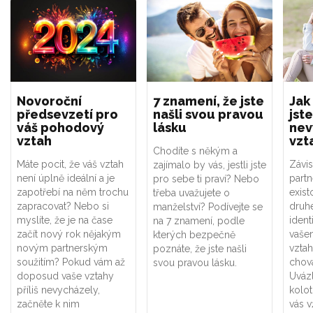
Novoroční
7 znamení, že jste
Jak
předsevzetí pro
našli svou pravou
jste
váš pohodový
lásku
nev
vztah
vzt
Chodíte s někým a
Máte pocit, že váš vztah
Závis
zajímalo by vás, jestli jste
není úplně ideální a je
part
pro sebe ti praví? Nebo
zapotřebí na něm trochu
exist
třeba uvažujete o
zapracovat? Nebo si
druhé
manželství? Podívejte se
myslíte, že je na čase
ident
na 7 znamení, podle
začít nový rok nějakým
vaše
kterých bezpečně
novým partnerským
vztah
poznáte, že jste našli
soužitím? Pokud vám až
chová
svou pravou lásku.
doposud vaše vztahy
Uváz
příliš nevycházely,
kolot
začněte k nim
vás v