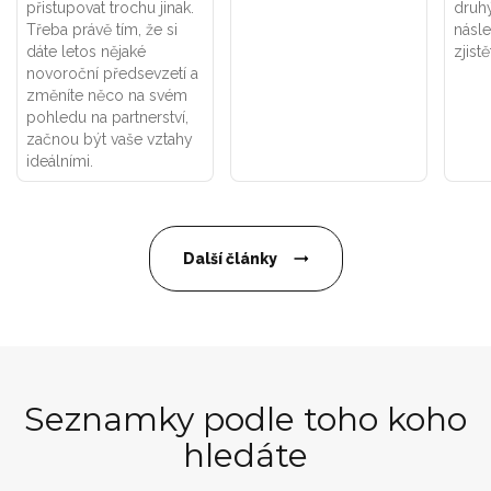
přistupovat trochu jinak.
druhý
Třeba právě tím, že si
násle
dáte letos nějaké
zjistě
novoroční předsevzetí a
změníte něco na svém
pohledu na partnerství,
začnou být vaše vztahy
ideálními.
Další články
Seznamky podle toho koho
hledáte