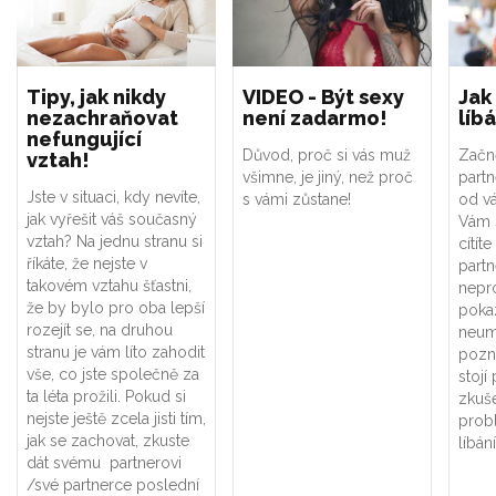
Tipy, jak nikdy
VIDEO - Být sexy
Jak
nezachraňovat
není zadarmo!
líb
nefungující
Důvod, proč si vás muž
Začně
vztah!
všimne, je jiný, než proč
partn
Jste v situaci, kdy nevíte,
s vámi zůstane!
od vá
jak vyřešit váš současný
Vám 
vztah? Na jednu stranu si
cítít
říkáte, že nejste v
partn
takovém vztahu šťastni,
nepr
že by bylo pro oba lepší
poka
rozejít se, na druhou
neumí
stranu je vám líto zahodit
pozn
vše, co jste společně za
stojí
ta léta prožili. Pokud si
zkuše
nejste ještě zcela jisti tím,
prob
jak se zachovat, zkuste
líbán
dát svému partnerovi
/své partnerce poslední