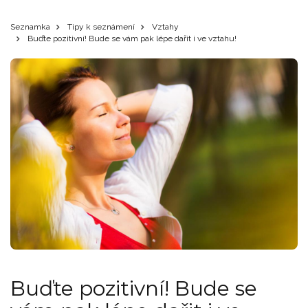
Seznamka
Tipy k seznámení
Vztahy
Buďte pozitivní! Bude se vám pak lépe dařit i ve vztahu!
Buďte pozitivní! Bude se