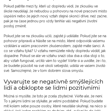
Pokud patříte mezi ty, kteří už dopředu vědí, že zkoušku ve
škole neudělají, že nebudou u pohovoru na nové pracovní místo
úspěšní nebo že jejich nový vztah stejně skončí dříve, než začne,
pak je na čase jednou pro vždy tenhle váš negativní životní
postoj změnit.
Pokud jste se na zkoušku učili, zajisté ji uděláte. Pokud jste se na
pohovor připravili a hlásíte se na místo, které odpovídá vašemu
vzdělání a vašim pracovním zkušenostem, zajisté máte šanci. A
co se vztahu týká? U vztahu nemůžete nikdy dopředu vědět, jak
dopadne. Pokud se ale ve vztahu snaží oba dva a oba stojí o to,
aby vztah fungoval, určitě vám to vyjde! Věřte si a uvidíte, že i to,
že budete působit na své okolí sebejistě, udělá ve vašem životě
své. Samozřejmě, že v tom dobrém slova smyslu.
Vyvarujte se negativně smýšlejících
lidí a obklopte se lidmi pozitivními
Možná si myslíte, že toto je zcela zbytečné. Věřte ale, že není.
To s jakými lidmi se stýkáte, je velmi podstatné. Pokud budete
mít kolem sebe pouze osoby, které neustále skuhrají, na něco si