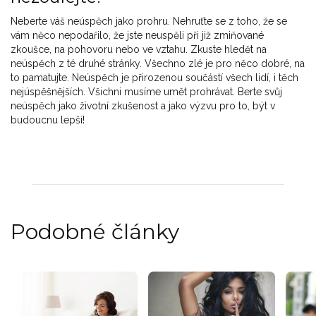
Neberte váš neúspěch jako prohru. Nehruťte se z toho, že se
vám něco nepodařilo, že jste neuspěli při již zmiňované
zkoušce, na pohovoru nebo ve vztahu. Zkuste hledět na
neúspěch z té druhé stránky. Všechno zlé je pro něco dobré, na
to pamatujte. Neúspěch je přirozenou součástí všech lidí, i těch
nejúspěšnějších. Všichni musíme umět prohrávat. Berte svůj
neúspěch jako životní zkušenost a jako výzvu pro to, být v
budoucnu lepší!
Podobné články