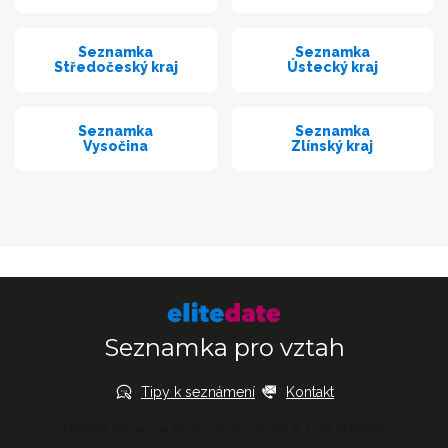
Seznamka
Seznamka
Středočeský kraj
Ústecký kraj
Seznamka
Seznamka
Vysočina
Zlínský kraj
Seznamka pro vztah
Tipy k seznámení
Kontakt
Nejlepší seznamka pro online seznámení © 2026 EliteDate