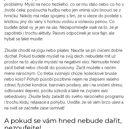
problémy. Myslí na něco hezkého, co se mu stalo nebo co ho v
životě čeká, poslouchá hudbu nebo jen vnímá vůni linoucí se z
hrníčku. Někdo má relax spojený s tím, že si vleze do postele s
knížkou, jiný do vany s horkou vodou a voňavou pěnou. Co
budete dělat vy, je jen na vás. Nezapomínejte však na to, že je
zapotřebí i trochu aktivity. Pasivní odpočinek je sice fajn, ale
hýbat se také musíte.
Zkuste chodit na jógu nebo pilates. Naučte se při cvičení dobře
dýchat. Pokud budete myslet na svůj dech, nebudete mít už
prostor na to, abyste mysleli na negativní věci. Nemusíte hned
začít běhat nebo chodit do posilovny. Začít můžete s něčím
méně náročným. Co třeba svižnější chůze, kolečkové brusle
nebo kolo? Pohyb působí pozitivně nejen na zlepšení vašeho
zdraví, fyzické kondice, tvarování postavy, ale i na snížení stresu,
odbourání depresí, pocitu úzkosti a také na zvýšení vaší
sebedůvěry. Zkuste tedy zařadit do svého náročného programu
i trochu klidu, relaxace a pohybu. Uvidíte, že se vám brzo uleví a
na svět se začnete zase usmívat!
A pokud se vám hned nebude dařit,
nezoufejte!