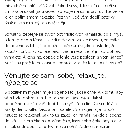
stěžují, řeší jeden problém za druhým, atd., ovlivní to do jisté
míry chtě nechtě i váš život. Pokud si vyjdete s přáteli, kteří si
umí života užívat, jsou veselí, spokojení a usměvaví, uvidíte, že se
jejich optimismem nakazíte. Pozitivní lidé vám dobijí baterky.
Snažte se s nimi být co nejčastěji.
Schválně, zeptejte se svých optimistických kamarádů co si myslí
o tom či onom tématu. Uvidíte, že vám zajisté řeknou, že máte
do nového vztahu jít, protože naděje umírá jako poslední, že
zkoušku určitě zvládnete levou zadní nebo že přijímací pohovor
vyhrajete. A když ne, copak je tohle vaše poslední životní šance?
Není! Tak proč to nezkusit a nedoufat v to, že to tentokrát vyjde?
Věnujte se sami sobě, relaxujte,
hýbejte se
S pozitivním myšlením je spojeno i to, jak se cítíte. A k tomu, aby
vám bylo dobře, je nutno pro sebe něco dělat. Jak si
odpočinout a zároveň dobít baterky? Třeba tím, že si uděláte
každý den chvilku času a ten budete věnovat jen a jen sobě.
Naučte se relaxovat. Jak, to už záleží jen na vás. Někdo si sedne
do křesla s hrníčkem dobrého čaje, kávy nebo čokolády a chvíli
jen tak sedí, popíjí lahodný mok a neřeší žádné starosti ani