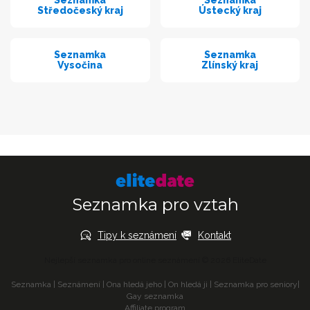
Seznamka
Seznamka
Středočeský kraj
Ústecký kraj
Seznamka
Seznamka
Vysočina
Zlínský kraj
Seznamka pro vztah
Tipy k seznámení
Kontakt
Nejlepší seznamka pro online seznámení © 2026 EliteDate
Seznamka
|
Seznámení
|
Ona hledá jeho
|
On hledá ji
|
Seznamka pro seniory
|
Gay seznamka
Affiliate program