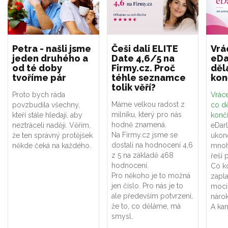
Petra - našli jsme
Češi dali ELITE
Vrá
jeden druhého a
Date 4,6/5 na
eDa
od té doby
Firmy.cz. Proč
děl
tvoříme pár
téhle seznamce
kon
tolik věří?
Proto bych ráda
Vráce
Máme velkou radost z
povzbudila všechny,
co dě
milníku, který pro nás
kteří stále hledají, aby
konč
hodně znamená.
neztráceli naději. Věřím,
eDar
Na Firmy.cz jsme se
že ten správný protějšek
ukon
dostali na hodnocení 4,6
někde čeká na každého.
mnoh
z 5 na základě 468
řeší 
hodnocení.
Co k
Pro někoho je to možná
zapla
jen číslo. Pro nás je to
moci
ale především potvrzení,
náro
že to, co děláme, má
A kam
smysl.