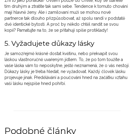
Zní to jako pohádka? Ovšem pouze do chvíle, kdy se stanete
tím druhým a ztratíte tak sami sebe. Tendence k tomuto chování
mají hlavně ženy. Ale i zamilovaní muži se mohou nové
partnerce tak dlouho přizpůsobovat, až spolu randí v podstatě
dvě identické bytosti. A proč by někdo chtěl randit se svou
kopií? Pamatujte na to, že se přitahují spíše protiklady!
5. Vyžadujete důkazy lásky
Je samozřejmě krásné dostat květinu, nebo překvapit svou
láskou vlastnoručně uvařeným jídlem. To, že po tom toužíte a
vaše láska vám to neposkytne, ještě neznamená, že o vás nestojí.
Důkazy lásky je třeba hledat, ne vyžadovat. Každý člověk lásku
projevuje jinak. Předělávání a poučování hned na začátku vztahu
vaši lásku nejspíše hned pohřbí.
Podobné články