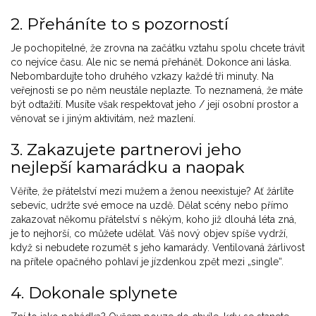
2. Přeháníte to s pozorností
Je pochopitelné, že zrovna na začátku vztahu spolu chcete trávit
co nejvíce času. Ale nic se nemá přehánět. Dokonce ani láska.
Nebombardujte toho druhého vzkazy každé tři minuty. Na
veřejnosti se po něm neustále neplazte. To neznamená, že máte
být odtažití. Musíte však respektovat jeho / její osobní prostor a
věnovat se i jiným aktivitám, než mazlení.
3. Zakazujete partnerovi jeho
nejlepší kamarádku a naopak
Věříte, že přátelství mezi mužem a ženou neexistuje? Ať žárlíte
sebevíc, udržte své emoce na uzdě. Dělat scény nebo přímo
zakazovat někomu přátelství s někým, koho již dlouhá léta zná,
je to nejhorší, co můžete udělat. Váš nový objev spíše vydrží,
když si nebudete rozumět s jeho kamarády. Ventilovaná žárlivost
na přítele opačného pohlaví je jízdenkou zpět mezi „single“.
4. Dokonale splynete