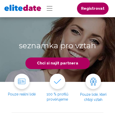
Registrovat
seznamka pro vztah
Chci si najít partnera
Pouze reální lidé
100 % profilů
Pouze lidé, kteří
prověřujeme
chtějí vztah