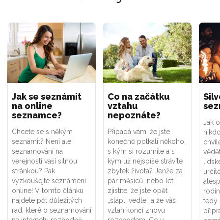
Jak se seznámit
Co na začátku
Sil
na online
vztahu
sez
seznamce?
nepoznáte?
Jak 
Chcete se s někým
Připadá vám, že jste
nikd
seznámit? Není ale
konečně potkali někoho,
chvíl
seznamování na
s kým si rozumíte a s
vědě
veřejnosti vaší silnou
kým už nejspíše strávíte
lidsk
stránkou? Pak
zbytek života? Jenže za
urči
vyzkoušejte seznámení
pár měsíců nebo let
ales
online! V tomto článku
zjistíte, že jste opět
rodin
najdete pět důležitých
„šlápli vedle“ a že váš
tedy 
rad, které o seznamování
vztah končí znovu
připr