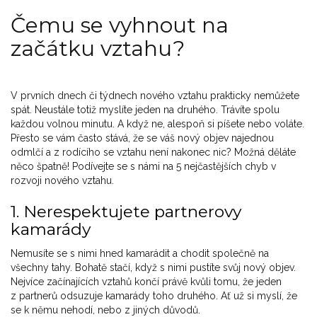
Čemu se vyhnout na
začátku vztahu?
V prvních dnech či týdnech nového vztahu prakticky nemůžete
spát. Neustále totiž myslíte jeden na druhého. Trávíte spolu
každou volnou minutu. A když ne, alespoň si píšete nebo voláte.
Přesto se vám často stává, že se váš nový objev najednou
odmlčí a z rodícího se vztahu není nakonec nic? Možná děláte
něco špatně! Podívejte se s námi na 5 nejčastějších chyb v
rozvoji nového vztahu.
1. Nerespektujete partnerovy
kamarády
Nemusíte se s nimi hned kamarádit a chodit společně na
všechny tahy. Bohatě stačí, když s nimi pustíte svůj nový objev.
Nejvíce začínajících vztahů končí právě kvůli tomu, že jeden
z partnerů odsuzuje kamarády toho druhého. Ať už si myslí, že
se k němu nehodí, nebo z jiných důvodů.