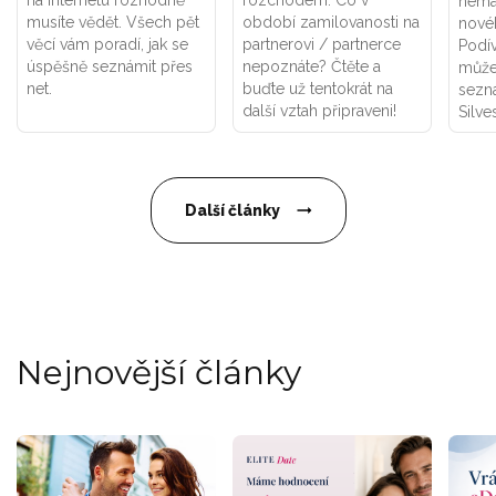
na internetu rozhodně
rozchodem. Co v
nemá
musíte vědět. Všech pět
období zamilovanosti na
novéh
věcí vám poradí, jak se
partnerovi / partnerce
Podív
úspěšně seznámit přes
nepoznáte? Čtěte a
může
net.
buďte už tentokrát na
sezn
další vztah připraveni!
Silves
Další články
Nejnovější články