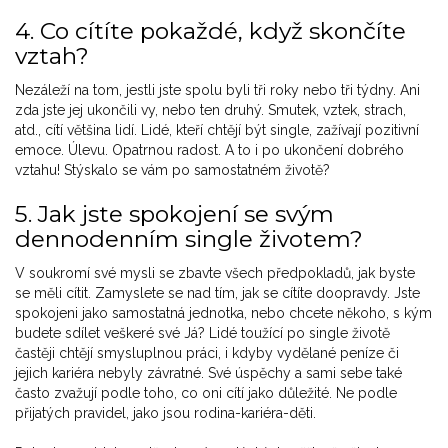
4. Co cítíte pokaždé, když skončíte
vztah?
Nezáleží na tom, jestli jste spolu byli tři roky nebo tři týdny. Ani
zda jste jej ukončili vy, nebo ten druhý. Smutek, vztek, strach,
atd., cítí většina lidí. Lidé, kteří chtějí být single, zažívají pozitivní
emoce. Úlevu. Opatrnou radost. A to i po ukončení dobrého
vztahu! Stýskalo se vám po samostatném životě?
5. Jak jste spokojení se svým
dennodenním single životem?
V soukromí své mysli se zbavte všech předpokladů, jak byste
se měli cítit. Zamyslete se nad tím, jak se cítíte doopravdy. Jste
spokojeni jako samostatná jednotka, nebo chcete někoho, s kým
budete sdílet veškeré své Já? Lidé toužící po single životě
častěji chtějí smysluplnou práci, i kdyby vydělané peníze či
jejich kariéra nebyly závratné. Své úspěchy a sami sebe také
často zvažují podle toho, co oni cítí jako důležité. Ne podle
přijatých pravidel, jako jsou rodina-kariéra-děti.