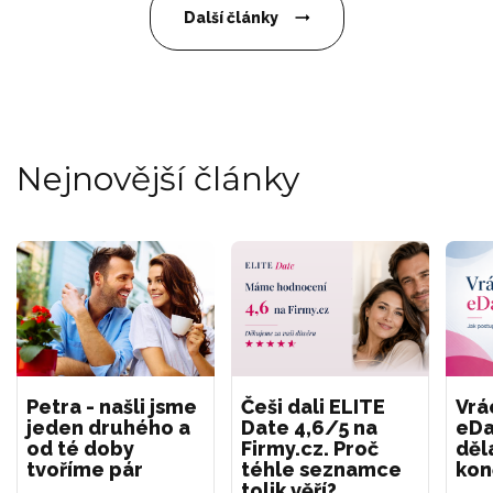
Další články
Nejnovější články
Petra - našli jsme
Češi dali ELITE
Vrá
jeden druhého a
Date 4,6/5 na
eDa
od té doby
Firmy.cz. Proč
děl
tvoříme pár
téhle seznamce
kon
tolik věří?