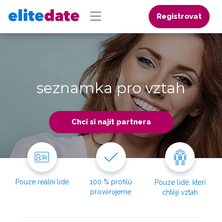
Registrovat
seznamka pro vztah
Chci si najít partnera
Pouze reální lidé
100 % profilů
Pouze lidé, kteří
prověřujeme
chtějí vztah