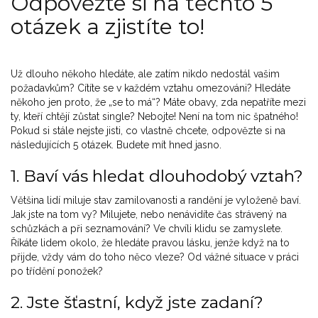
Odpovězte si na těchto 5
otázek a zjistíte to!
Už dlouho někoho hledáte, ale zatím nikdo nedostál vašim
požadavkům? Cítíte se v každém vztahu omezováni? Hledáte
někoho jen proto, že „se to má“? Máte obavy, zda nepatříte mezi
ty, kteří chtějí zůstat single? Nebojte! Není na tom nic špatného!
Pokud si stále nejste jisti, co vlastně chcete, odpovězte si na
následujících 5 otázek. Budete mít hned jasno.
1. Baví vás hledat dlouhodobý vztah?
Většina lidí miluje stav zamilovanosti a randění je vyloženě baví.
Jak jste na tom vy? Milujete, nebo nenávidíte čas strávený na
schůzkách a při seznamování? Ve chvíli klidu se zamyslete.
Říkáte lidem okolo, že hledáte pravou lásku, jenže když na to
přijde, vždy vám do toho něco vleze? Od vážné situace v práci
po třídění ponožek?
2. Jste šťastní, když jste zadaní?