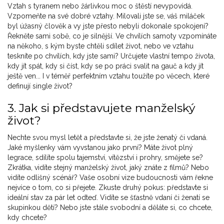
Vztah s tyranem nebo žárlivkou moc o štěstí nevypovídá.
Vzpomeňte na své dobré vztahy. Milovali jste se, váš miláček
byl úžasný člověk a vy jste přesto nebyli dokonale spokojení?
Řekněte sami sobě, co je silnější. Ve chvílích samoty vzpomínáte
na někoho, s kým byste chtěli sdílet život, nebo ve vztahu
teskníte po chvílích, kdy jste sami? Určujete vlastní tempo života,
kdy jít spát, kdy si číst, kdy se po práci svalit na gauč a kdy jít
ještě ven... I v téměř perfektním vztahu toužíte po věcech, které
definují single život?
3. Jak si představujete manželský
život?
Nechte svou mysl letět a představte si, že jste ženatý či vdaná.
Jaké myšlenky vám vyvstanou jako první? Máte život plný
legrace, sdílíte spolu tajemství, vítězství i prohry, smějete se?
Zkrátka, vidíte stejný manželský život, jaký znáte z filmů? Nebo
vidíte odlišný scénář? Vaše osobní vize budoucnosti vám řekne
nejvíce o tom, co si přejete. Zkuste druhý pokus: představte si
ideální stav za pár let odteď. Vidíte se šťastně vdaní či ženatí se
skupinkou dětí? Nebo jste stále svobodní a děláte si, co chcete,
kdy chcete?