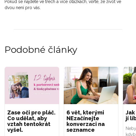
Pokud se najdete ve třech a více otázkách, věřte, že život ve
dvou není pro vás.
Podobné články
Zase oči pro pláč.
6 vět, kterými
Jak
Co udělat, aby
NEzačínejte
jí l
vztah tentokrát
konverzaci na
Neby
vyšel.
seznamce
kdyb