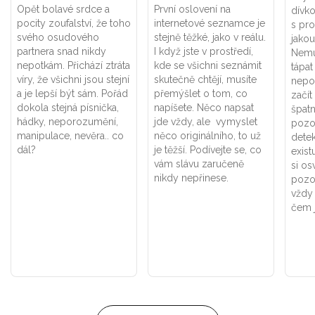
Opět bolavé srdce a
První oslovení na
dívko
pocity zoufalství, že toho
internetové seznamce je
s pro
svého osudového
stejně těžké, jako v reálu.
jakou
partnera snad nikdy
I když jste v prostředí,
Nemu
nepotkám. Přichází ztráta
kde se všichni seznámit
tápat
víry, že všichni jsou stejní
skutečně chtějí, musíte
nepoř
a je lepší být sám. Pořád
přemýšlet o tom, co
začít
dokola stejná písnička,
napíšete. Něco napsat
špatn
hádky, neporozumění,
jde vždy, ale vymyslet
pozo
manipulace, nevěra.. co
něco originálního, to už
dete
dál?
je těžší. Podívejte se, co
exist
vám slávu zaručeně
si os
nikdy nepřinese.
pozo
vždy
čem j