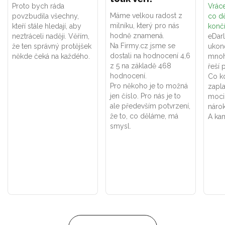
Proto bych ráda
Vráce
Máme velkou radost z
povzbudila všechny,
co dě
milníku, který pro nás
kteří stále hledají, aby
konč
hodně znamená.
neztráceli naději. Věřím,
eDar
Na Firmy.cz jsme se
že ten správný protějšek
ukon
dostali na hodnocení 4,6
někde čeká na každého.
mnoh
z 5 na základě 468
řeší 
hodnocení.
Co k
Pro někoho je to možná
zapla
jen číslo. Pro nás je to
moci
ale především potvrzení,
náro
že to, co děláme, má
A kam
smysl.