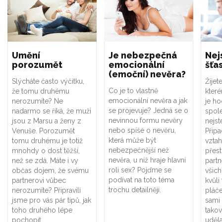
Umění
Je nebezpečná
Nej
porozumět
emocionální
šťa
(emoční) nevěra?
Slýcháte často výčitku,
Žijet
Co je to vlastně
že tomu druhému
které
emocionální nevěra a jak
nerozumíte? Ne
je ho
se projevuje? Jedná se o
nadarmo se říká, že muži
spole
nevinnou formu nevěry
jsou z Marsu a ženy z
nejst
nebo spíše o nevěru,
Venuše. Porozumět
Připa
která může být
tomu druhému je totiž
vztah
nebezpečnější než
mnohdy o dost těžší,
přes
nevěra, u níž hraje hlavní
než se zdá. Máte i vy
partn
roli sex? Pojďme se
občas dojem, že svému
všich
podívat na toto téma
partnerovi vůbec
kvůli
trochu detailněji.
nerozumíte? Připravili
pláče
jsme pro vás pár tipů, jak
sami 
toho druhého lépe
tako
pochopit.
uděl