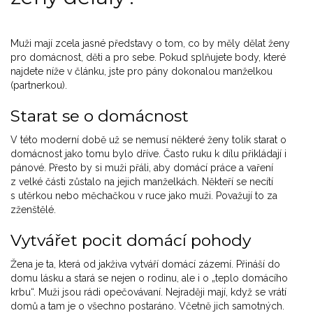
Muži mají zcela jasné představy o tom, co by měly dělat ženy
pro domácnost, děti a pro sebe. Pokud splňujete body, které
najdete níže v článku, jste pro pány dokonalou manželkou
(partnerkou).
Starat se o domácnost
V této moderní době už se nemusí některé ženy tolik starat o
domácnost jako tomu bylo dříve. Často ruku k dílu přikládají i
pánové. Přesto by si muži přáli, aby domácí práce a vaření
z velké části zůstalo na jejich manželkách. Někteří se necítí
s utěrkou nebo měchačkou v ruce jako muži. Považují to za
zženštělé.
Vytvářet pocit domácí pohody
Žena je ta, která od jakživa vytváří domácí zázemí. Přináší do
domu lásku a stará se nejen o rodinu, ale i o „teplo domácího
krbu“. Muži jsou rádi opečovávaní. Nejraději mají, když se vrátí
domů a tam je o všechno postaráno. Včetně jich samotných.