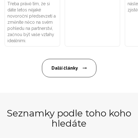
Třeba právě tím, že si
násle
dáte letos nějaké
zjistě
novoroční předsevzetí a
změníte něco na svém
pohledu na partnerství,
začnou být vaše vztahy
ideálními.
Další články
Seznamky podle toho koho
hledáte