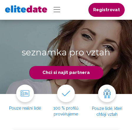
Registrovat
seznamka pro vztah
Chci si najít partnera
Pouze reální lidé
100 % profilů
Pouze lidé, kteří
prověřujeme
chtějí vztah