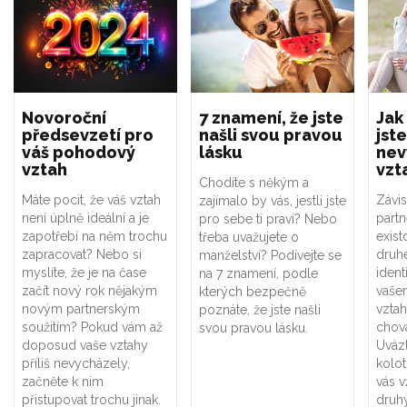
Novoroční
7 znamení, že jste
Jak
předsevzetí pro
našli svou pravou
jste
váš pohodový
lásku
nev
vztah
vzt
Chodíte s někým a
Máte pocit, že váš vztah
Závis
zajímalo by vás, jestli jste
není úplně ideální a je
part
pro sebe ti praví? Nebo
zapotřebí na něm trochu
exist
třeba uvažujete o
zapracovat? Nebo si
druhé
manželství? Podívejte se
myslíte, že je na čase
ident
na 7 znamení, podle
začít nový rok nějakým
vaše
kterých bezpečně
novým partnerským
vztah
poznáte, že jste našli
soužitím? Pokud vám až
chová
svou pravou lásku.
doposud vaše vztahy
Uváz
příliš nevycházely,
kolot
začněte k nim
vás v
přistupovat trochu jinak.
druhý