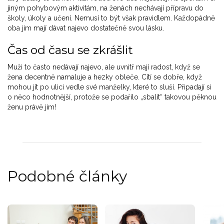
jiným pohybovým aktivitám, na ženách nechávají přípravu do
školy, úkoly a učení. Nemusí to být však pravidlem. Každopádně
oba jim mají dávat najevo dostatečně svou lásku.
Čas od času se zkrášlit
Muži to často nedávají najevo, ale uvnitř mají radost, když se
žena decentně namaluje a hezky obleče. Cítí se dobře, když
mohou jít po ulici vedle své manželky, které to sluší. Připadají si
o něco hodnotnější, protože se podařilo „sbalit“ takovou pěknou
ženu právě jim!
Podobné články