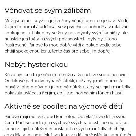
Věnovat se svým zálibám
Muži jsou rádi, když se jejich ženy věnují tomu, co je baví. Vědí,
že jim to pomáhá udržovat se v psychické pohodě a v relativní
spokojenosti. Pokud by se ženy nezabývaly svými koníčky, ale
neustále jen lpěly na svých povinnostech, byly by z toho
frustrované. Pánové to moc dobře vědí a pokud vedle sebe
chtějí spokojenou ženu, tento čas pro sebe jim dopřejí.
Nebýt hysterickou
Křik a hysterie to je něco, co muži na ženách ze srdce nenávidí.
Od takové partnerky by raději utekli, než aby ji měli doma. A
právě z tohoto důvodu je pro ně důležité, aby se jejich manželka
dokázala ovládat a říci jim, co jí vadí normálním tónem hlasu.
Aktivně se podílet na výchově dětí
Pánové mají rádi věci pod kontrolou. Obzvlášť své děti a svou
ženu. Rádi se podílejí na výchově svých ratolestí, berou to jako
jedno z jejich důležitých poslání. Po svých manželkách chtějí,
aby dělaly to samé. Muži vedou své děti nejčastěji ke sportům či