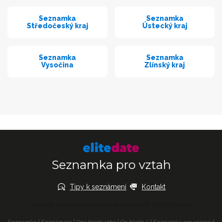
Seznamka
Seznamka
Středočeský kraj
Ústecký kraj
Seznamka
Seznamka
Vysočina
Zlínský kraj
Seznamka pro vztah
Tipy k seznámení
Kontakt
Nejlepší seznamka pro online seznámení © 2026 EliteDate