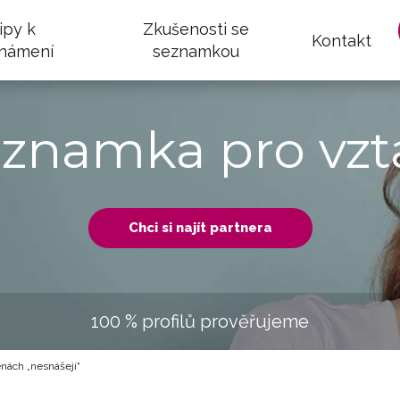
ipy k
Zkušenosti se
Kontakt
námení
seznamkou
eznamka pro vzt
Chci si najít partnera
100 % profilů prověřujeme
nách „nesnášejí“