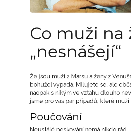
Co muži na
„nesnášejí“
Že jsou muži z Marsu a ženy z Venuše,
bohužel vypadá. Milujete se, ale ob
naopak s nikým ve vztahu dlouho nev
jsme pro vás pár případů, které muž
Poučování
Neustálé peskování nemá nikdo rád. J