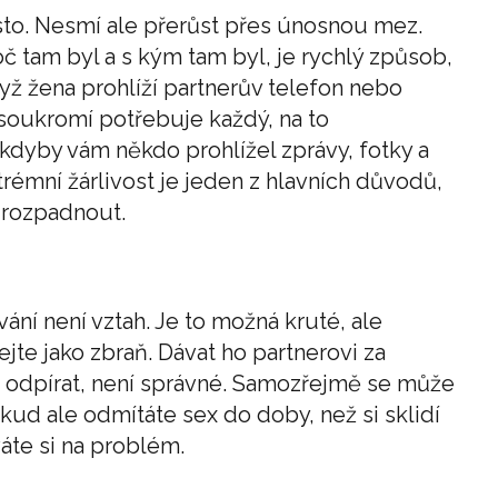
sto. Nesmí ale přerůst přes únosnou mez.
oč tam byl a s kým tam byl, je rychlý způsob,
dyž žena prohlíží partnerův telefon nebo
 soukromí potřebuje každý, na to
, kdyby vám někdo prohlížel zprávy, fotky a
rémní žárlivost je jeden z hlavních důvodů,
“ rozpadnout.
ání není vztah. Je to možná kruté, ale
ejte jako zbraň. Dávat ho partnerovi za
 odpírat, není správné. Samozřejmě se může
kud ale odmítáte sex do doby, než si sklidí
áte si na problém.