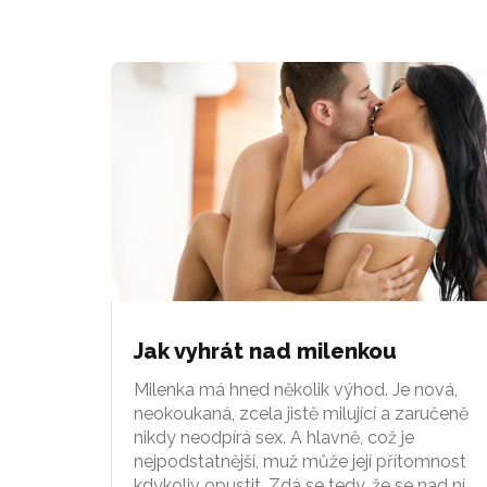
Jak vyhrát nad milenkou
Milenka má hned několik výhod. Je nová,
neokoukaná, zcela jistě milující a zaručeně
nikdy neodpírá sex. A hlavně, což je
nejpodstatnější, muž může její přítomnost
kdykoliv opustit. Zdá se tedy, že se nad ní