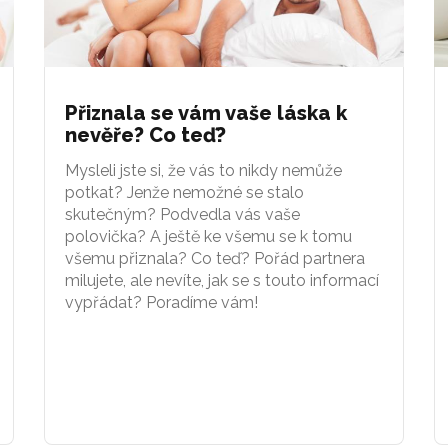
Přiznala se vám vaše láska k
nevěře? Co teď?
Mysleli jste si, že vás to nikdy nemůže
potkat? Jenže nemožné se stalo
skutečným? Podvedla vás vaše
polovička? A ještě ke všemu se k tomu
všemu přiznala? Co teď? Pořád partnera
milujete, ale nevíte, jak se s touto informací
vypřádat? Poradíme vám!