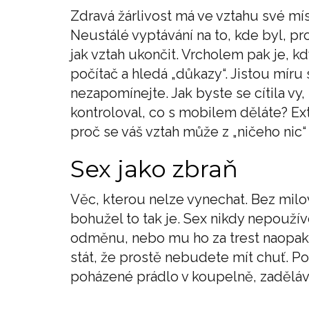
Zdravá žárlivost má ve vztahu své mí
Neustálé vyptávání na to, kde byl, pr
jak vztah ukončit. Vrcholem pak je, k
počítač a hledá „důkazy“. Jistou míru
nezapomínejte. Jak byste se cítila vy
kontroloval, co s mobilem děláte? Ext
proč se váš vztah může z „ničeho nic
Sex jako zbraň
Věc, kterou nelze vynechat. Bez milov
bohužel to tak je. Sex nikdy nepoužív
odměnu, nebo mu ho za trest naopak
stát, že prostě nebudete mít chuť. Po
poházené prádlo v koupelně, zaděláv