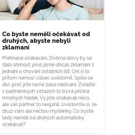
Co byste neměli očekávat od
druhých, abyste nebyli
zklamaní
Přehnaná očekávání. Dvěma slovy by se
dalo shrnout, proč jsme občas zklamani z
jednání a chování ostatních lidí. Oni si to
přitom nemusí vůbec uvědomit. Spíše se
diví, proč jste na ně zase naštvaní. Zvláště
v partnerských vztazích to bývá příčina
mnohých hádek. Vy jste očekávali něco,
ale váš partner to nesplnil. Uvědomte si, že
druzí vám ale nečtou myšlenky. Co byste
tedy neměli od druhých automaticky
očekávat?