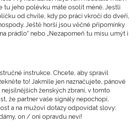
 tu jeho polévku máte osolit méně. Jestli
ičku od chvíle, kdy po práci vkročí do dveří,
hospody. Ještě horší jsou věčné připomínky
 na prádlo“ nebo „Nezapomeň tu mísu umýt i
tručné instrukce. Chcete, aby spravil
kněte to! Jakmile jen naznačujete, pánové
z nejsilnějších ženských zbraní, v tomto
st, že partner vaše signály nepochopí.
ost a na mužovi dotazy odpovídat slovy:
 dámy, on / oni opravdu neví!