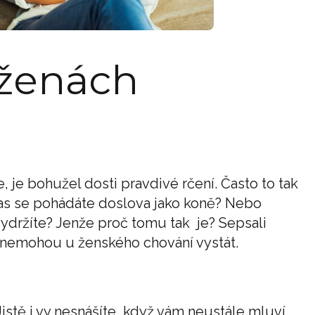
 ženách
 je bohužel dosti pravdivé rčení. Často to tak
čas se pohádáte doslova jako koně? Nebo
ydržíte? Jenže proč tomu tak je? Sepsali
i nemohou u ženského chování vystát.
istě i vy nesnášíte, když vám neustále mluví