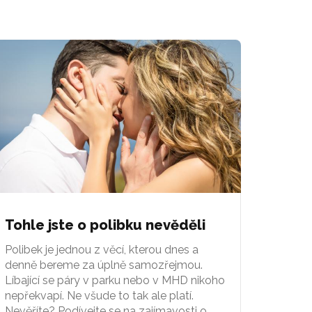
Tohle jste o polibku nevěděli
Polibek je jednou z věcí, kterou dnes a
denně bereme za úplně samozřejmou.
Líbající se páry v parku nebo v MHD nikoho
nepřekvapí. Ne všude to tak ale platí.
Nevěříte? Podívejte se na zajímavosti o