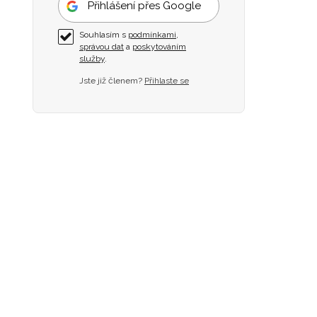
Přihlášení přes Google
Souhlasím s
podmínkami
,
správou dat
a
poskytováním
služby
.
Jste již členem?
Přihlaste se