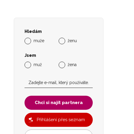
Hledám
muže
ženu
Jsem
muž
žena
Chci si najít partnera
Přihlášení přes seznam