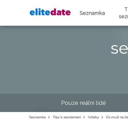
T
Seznamka
sez
s
Pouze reální lidé
Seznamka
Tipy k seznámení
Vztahy
Co muži na že