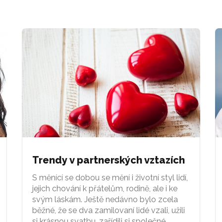
Trendy v partnerských vztazích
S měnící se dobou se mění i životní styl lidí,
jejich chování k přátelům, rodině, ale i ke
svým láskám. Ještě nedávno bylo zcela
běžné, že se dva zamilovaní lidé vzali, užili
si krásnou svatbu, zařídili si společné