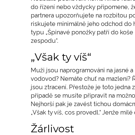
do řízení nebo vždycky připomene, že
partnera upozorňujete na rozbitou pol
riskujete minimálně jeho odchod do 
typu „Špinavé ponožky patří do koše
zespodu“.
„Však ty víš“
Muži jsou naprogramováni na jasné a s
vodovod? Nemáte chuť na mazlení? Ře
jsou ztracení. Přestože je toto jedna 
případě se musíte připravit na možno
Nejhorší pak je zavést tichou domácn
„Však ty víš, cos provedl.“ Jenže milé
Žárlivost