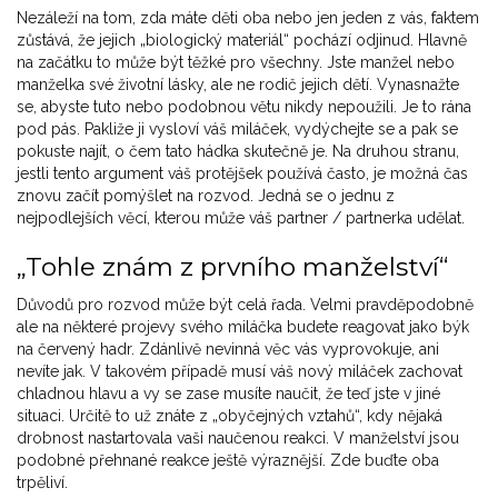
Nezáleží na tom, zda máte děti oba nebo jen jeden z vás, faktem
zůstává, že jejich „biologický materiál“ pochází odjinud. Hlavně
na začátku to může být těžké pro všechny. Jste manžel nebo
manželka své životní lásky, ale ne rodič jejich dětí. Vynasnažte
se, abyste tuto nebo podobnou větu nikdy nepoužili. Je to rána
pod pás. Pakliže ji vysloví váš miláček, vydýchejte se a pak se
pokuste najít, o čem tato hádka skutečně je. Na druhou stranu,
jestli tento argument váš protějšek používá často, je možná čas
znovu začít pomýšlet na rozvod. Jedná se o jednu z
nejpodlejších věcí, kterou může váš partner / partnerka udělat.
„Tohle znám z prvního manželství“
Důvodů pro rozvod může být celá řada. Velmi pravděpodobně
ale na některé projevy svého miláčka budete reagovat jako býk
na červený hadr. Zdánlivě nevinná věc vás vyprovokuje, ani
nevíte jak. V takovém případě musí váš nový miláček zachovat
chladnou hlavu a vy se zase musíte naučit, že teď jste v jiné
situaci. Určitě to už znáte z „obyčejných vztahů“, kdy nějaká
drobnost nastartovala vaši naučenou reakci. V manželství jsou
podobné přehnané reakce ještě výraznější. Zde buďte oba
trpěliví.