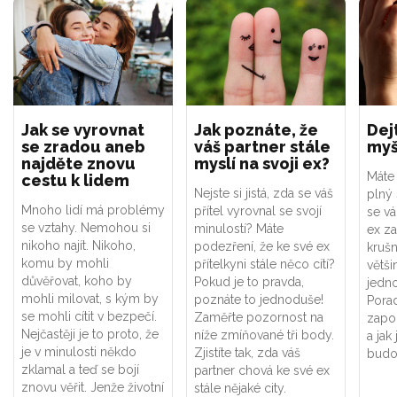
Jak se vyrovnat
Jak poznáte, že
Dej
se zradou aneb
váš partner stále
myš
najděte znovu
myslí na svoji ex?
Máte
cestu k lidem
Nejste si jistá, zda se váš
plný 
Mnoho lidí má problémy
přítel vyrovnal se svojí
se v
se vztahy. Nemohou si
minulostí? Máte
ex z
nikoho najít. Nikoho,
podezření, že ke své ex
krušn
komu by mohli
přítelkyni stále něco cítí?
větši
důvěřovat, koho by
Pokud je to pravda,
jedno
mohli milovat, s kým by
poznáte to jednoduše!
Pora
se mohli cítit v bezpečí.
Zaměřte pozornost na
zapo
Nejčastěji je to proto, že
níže zmíňované tři body.
a jak 
je v minulosti někdo
Zjistíte tak, zda váš
budo
zklamal a teď se bojí
partner chová ke své ex
znovu věřit. Jenže životní
stále nějaké city.