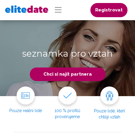
Registrovat
seznamka pro vztah
Chci si najít partnera
Pouze reální lidé
100 % profilů
Pouze lidé, kteří
prověřujeme
chtějí vztah