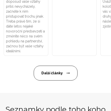
doposud vaše vztahy
Uváz
příliš nevycházely,
kolot
začněte k nim
vás v
přistupovat trochu jinak.
druhý
Třeba právě tím, že si
násle
dáte letos nějaké
zjistě
novoroční předsevzetí a
změníte něco na svém
pohledu na partnerství,
začnou být vaše vztahy
ideálními.
Další články
Seznamky podle toho koho