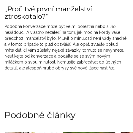
„Proč tvé první manželství
ztroskotalo?“
Podobná konverzace může být velmi bolestná nebo silně
nežádoucí. A vlastně nezáleží na tom, jak moc na kordy vaše
předchozí manželství bylo. Mluvit o minulosti není vždy snadné,
a v tomto případě to platí obzvlášť. Ale opět, zvláště pokud
máte děti či vám zůstaly nějaké závazky, tomuto se nevyhnete.
Neutíkejte od konverzace a podělte se se svým novým
miláčkem o svou minulost. Nemusíte zabředávat do úplných
detailů, ale alespoň hrubé obrysy své nové lásce nastiňte.
Podobné články