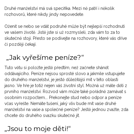
Druhé manželství má svá specifika. Mezi ně patří i několik
rozhovorů, které nikdy jindy nepovedete.
Oženit se nebo se vdát podruhé může být nejlepší rozhodnutí
ve vašem životě. Jistě jste si už rozmysleli, zda vám to za to
skutečně stojí. Přesto se podívejte na rozhovory, které vás dříve
či později čekají.
„Jak vyřešíme peníze?“
Tuto větu si položte ještě předtím, než začnete shánět
oddávajícího. Peníze nejsou sprosté slovo a jakmile vstupujete
do druhého manželství, je ještě důležitější mít v této oblasti
jasno. Ve hře je totiž nejen váš životní styl. Možná už máte děti z
prvního manželství. Rozvod vám může také pořádně zamávat s
osobním rozpočtem…. Překonejte stud nebo odpor a peníze
včas vyřešte. Nemáte tušení, jaký vliv bude mít vaše druhé
manželství na vaše a společné peníze? Ještě jednou zvažte, zda
chcete do druhého svazku skutečně jít.
„Jsou to moje děti!“