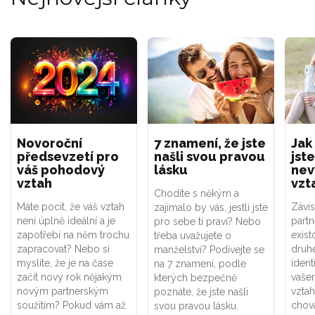
Novoroční
7 znamení, že jste
Jak
předsevzetí pro
našli svou pravou
jste
váš pohodový
lásku
nev
vztah
vzt
Chodíte s někým a
Máte pocit, že váš vztah
Závis
zajímalo by vás, jestli jste
není úplně ideální a je
part
pro sebe ti praví? Nebo
zapotřebí na něm trochu
exist
třeba uvažujete o
zapracovat? Nebo si
druhé
manželství? Podívejte se
myslíte, že je na čase
ident
na 7 znamení, podle
začít nový rok nějakým
vaše
kterých bezpečně
novým partnerským
vztah
poznáte, že jste našli
soužitím? Pokud vám až
chová
svou pravou lásku.