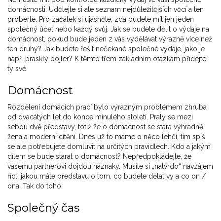
domácnosti. Udělejte si ale seznam nejdůležitějších věcí a ten
proberte. Pro začátek si ujasněte, zda budete mít jen jeden
společný účet nebo každý svůj. Jak se budete dělit o výdaje na
domácnost, pokud bude jeden z vás vydělávat výrazně více než
ten druhý? Jak budete řešit nečekané společné výdaje, jako je
např. prasklý bojler? K těmto třem základním otázkám přidejte
ty své.
Domácnost
Rozdělení domácích prací bylo výrazným problémem zhruba
od dvacátých let do konce minulého století. Praly se mezi
sebou dvě představy, totiž že o domácnost se stará výhradně
žena a moderní cítění. Dnes už to máme o něco lehčí, tím spíš
se ale potřebujete domluvit na určitých pravidlech. Kdo a jakým
dílem se bude starat o domácnost? Nepředpokládejte, že
vašemu partnerovi dojdou náznaky. Musíte si „natvrdo“ navzájem
říct, jakou máte představu o tom, co budete dělat vy a co on /
ona. Tak do toho.
Společný čas