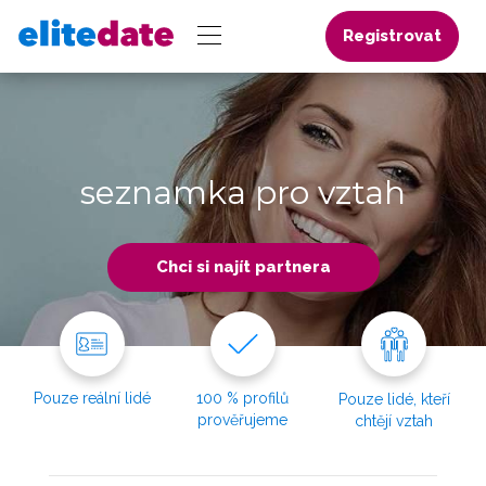
Registrovat
seznamka pro vztah
Chci si najít partnera
Pouze reální lidé
100 % profilů
Pouze lidé, kteří
prověřujeme
chtějí vztah