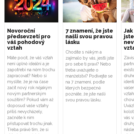
Novoroční
7 znamení, že jste
Jak
předsevzetí pro
našli svou pravou
jste
váš pohodový
lásku
nev
vztah
vzt
Chodíte s někým a
Máte pocit, že váš vztah
Závis
zajímalo by vás, jestli jste
není úplně ideální a je
part
pro sebe ti praví? Nebo
zapotřebí na něm trochu
exist
třeba uvažujete o
zapracovat? Nebo si
druhé
manželství? Podívejte se
myslíte, že je na čase
ident
na 7 znamení, podle
začít nový rok nějakým
vaše
kterých bezpečně
novým partnerským
vztah
poznáte, že jste našli
soužitím? Pokud vám až
chová
svou pravou lásku.
doposud vaše vztahy
Uváz
příliš nevycházely,
kolot
začněte k nim
vás v
přistupovat trochu jinak.
druhý
Třeba právě tím, že si
násle