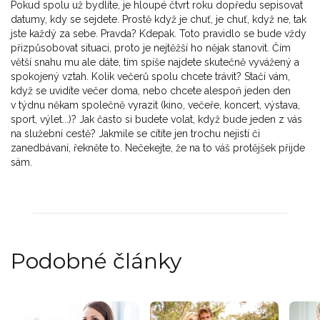
Pokud spolu už bydlíte, je hloupé čtvrt roku dopředu sepisovat
datumy, kdy se sejdete. Prostě když je chuť, je chuť, když ne, tak
jste každý za sebe. Pravda? Kdepak. Toto pravidlo se bude vždy
přizpůsobovat situaci, proto je nejtěžší ho nějak stanovit. Čím
větší snahu mu ale dáte, tím spíše najdete skutečně vyvážený a
spokojený vztah. Kolik večerů spolu chcete trávit? Stačí vám,
když se uvidíte večer doma, nebo chcete alespoň jeden den
v týdnu někam společně vyrazit (kino, večeře, koncert, výstava,
sport, výlet...)? Jak často si budete volat, když bude jeden z vás
na služební cestě? Jakmile se cítíte jen trochu nejistí či
zanedbávaní, řekněte to. Nečekejte, že na to váš protějšek přijde
sám.
Podobné články