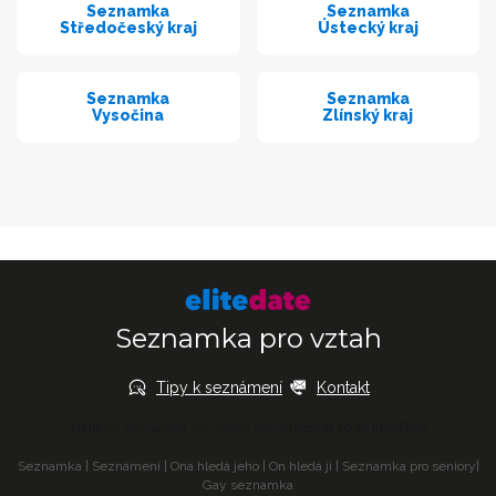
Seznamka
Seznamka
Středočeský kraj
Ústecký kraj
Seznamka
Seznamka
Vysočina
Zlínský kraj
Seznamka pro vztah
Tipy k seznámení
Kontakt
Nejlepší seznamka pro online seznámení © 2026 EliteDate
Seznamka
|
Seznámení
|
Ona hledá jeho
|
On hledá ji
|
Seznamka pro seniory
|
Gay seznamka