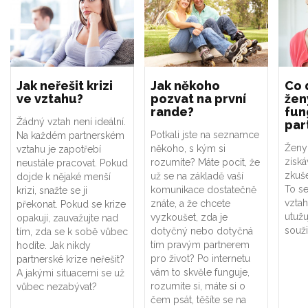
Jak neřešit krizi
Jak někoho
Co 
ve vztahu?
pozvat na první
žen
rande?
fun
Žádný vztah není ideální.
par
Potkali jste na seznamce
Na každém partnerském
Ženy
někoho, s kým si
vztahu je zapotřebí
získá
rozumíte? Máte pocit, že
neustále pracovat. Pokud
zkuše
už se na základě vaší
dojde k nějaké menší
To se
komunikace dostatečně
krizi, snažte se ji
vztah
znáte, a že chcete
překonat. Pokud se krize
utužu
vyzkoušet, zda je
opakují, zauvažujte nad
souži
dotyčný nebo dotyčná
tím, zda se k sobě vůbec
tím pravým partnerem
hodíte. Jak nikdy
pro život? Po internetu
partnerské krize neřešit?
vám to skvěle funguje,
A jakými situacemi se už
rozumíte si, máte si o
vůbec nezabývat?
čem psát, těšíte se na