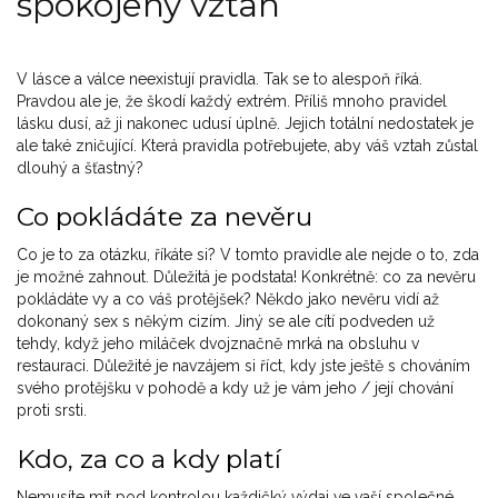
spokojený vztah
V lásce a válce neexistují pravidla. Tak se to alespoň říká.
Pravdou ale je, že škodí každý extrém. Příliš mnoho pravidel
lásku dusí, až ji nakonec udusí úplně. Jejich totální nedostatek je
ale také zničující. Která pravidla potřebujete, aby váš vztah zůstal
dlouhý a šťastný?
Co pokládáte za nevěru
Co je to za otázku, říkáte si? V tomto pravidle ale nejde o to, zda
je možné zahnout. Důležitá je podstata! Konkrétně: co za nevěru
pokládáte vy a co váš protějšek? Někdo jako nevěru vidí až
dokonaný sex s někým cizím. Jiný se ale cítí podveden už
tehdy, když jeho miláček dvojznačně mrká na obsluhu v
restauraci. Důležité je navzájem si říct, kdy jste ještě s chováním
svého protějšku v pohodě a kdy už je vám jeho / její chování
proti srsti.
Kdo, za co a kdy platí
Nemusíte mít pod kontrolou každičký výdaj ve vaší společné