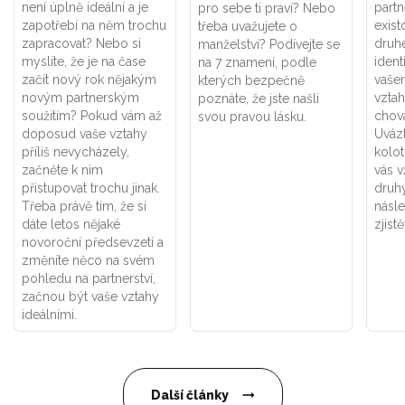
není úplně ideální a je
part
pro sebe ti praví? Nebo
zapotřebí na něm trochu
exist
třeba uvažujete o
zapracovat? Nebo si
druhé
manželství? Podívejte se
myslíte, že je na čase
ident
na 7 znamení, podle
začít nový rok nějakým
vaše
kterých bezpečně
novým partnerským
vztah
poznáte, že jste našli
soužitím? Pokud vám až
chová
svou pravou lásku.
doposud vaše vztahy
Uváz
příliš nevycházely,
kolot
začněte k nim
vás v
přistupovat trochu jinak.
druhý
Třeba právě tím, že si
násle
dáte letos nějaké
zjistě
novoroční předsevzetí a
změníte něco na svém
pohledu na partnerství,
začnou být vaše vztahy
ideálními.
Další články