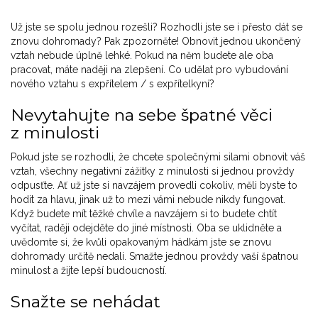
Už jste se spolu jednou rozešli? Rozhodli jste se i přesto dát se
znovu dohromady? Pak zpozorněte! Obnovit jednou ukončený
vztah nebude úplně lehké. Pokud na něm budete ale oba
pracovat, máte naději na zlepšení. Co udělat pro vybudování
nového vztahu s expřítelem / s expřítelkyní?
Nevytahujte na sebe špatné věci
z minulosti
Pokud jste se rozhodli, že chcete společnými silami obnovit váš
vztah, všechny negativní zážitky z minulosti si jednou provždy
odpusťte. Ať už jste si navzájem provedli cokoliv, měli byste to
hodit za hlavu, jinak už to mezi vámi nebude nikdy fungovat.
Když budete mít těžké chvíle a navzájem si to budete chtít
vyčítat, raději odejděte do jiné místnosti. Oba se uklidněte a
uvědomte si, že kvůli opakovaným hádkám jste se znovu
dohromady určitě nedali. Smažte jednou provždy vaší špatnou
minulost a žijte lepší budoucností.
Snažte se nehádat