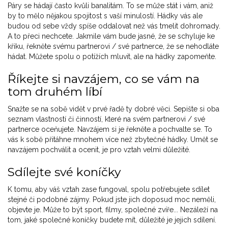
Páry se hádají často kvůli banalitám. To se může stát i vám, aniž
by to mělo nějakou spojitost s vaší minulostí. Hádky vás ale
budou od sebe vždy spíše oddalovat než vás tmelit dohromady.
A to přeci nechcete. Jakmile vám bude jasné, že se schyluje ke
křiku, řekněte svému partnerovi / své partnerce, že se nehodláte
hádat. Můžete spolu o potížích mluvit, ale na hádky zapomeňte.
Říkejte si navzájem, co se vám na
tom druhém líbí
Snažte se na sobě vidět v prvé řadě ty dobré věci. Sepište si oba
seznam vlastností či činností, které na svém partnerovi / své
partnerce oceňujete. Navzájem si je řekněte a pochvalte se. To
vás k sobě přitáhne mnohem více než zbytečné hádky. Umět se
navzájem pochválit a ocenit, je pro vztah velmi důležité.
Sdílejte své koníčky
K tomu, aby váš vztah zase fungoval, spolu potřebujete sdílet
stejné či podobné zájmy. Pokud jste jich doposud moc neměli,
objevte je. Může to být sport, filmy, společné zvíře... Nezáleží na
tom, jaké společné koníčky budete mít, důležité je jejich sdílení.