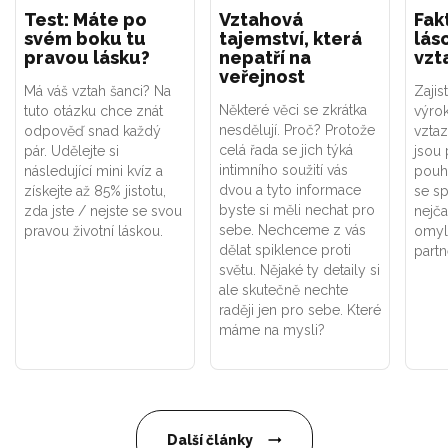
Test: Máte po
Vztahová
Fak
svém boku tu
tajemství, která
lás
pravou lásku?
nepatří na
vzt
veřejnost
Má váš vztah šanci? Na
Zajis
Některé věci se zkrátka
tuto otázku chce znát
výrok
nesdělují. Proč? Protože
odpověď snad každý
vztaz
celá řada se jich týká
pár. Udělejte si
jsou 
intimního soužití vás
následující mini kvíz a
pouh
dvou a tyto informace
získejte až 85% jistotu,
se s
byste si měli nechat pro
zda jste / nejste se svou
nejča
sebe. Nechceme z vás
pravou životní láskou.
omyly
dělat spiklence proti
partn
světu. Nějaké ty detaily si
ale skutečně nechte
raději jen pro sebe. Které
máme na mysli?
Další články