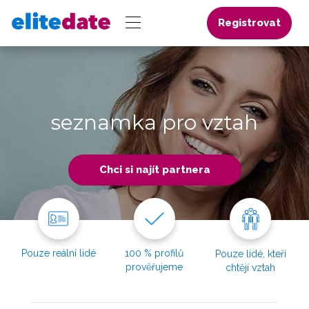
Registrovat
seznamka pro vztah
Chci si najít partnera
Pouze reální lidé
100 % profilů
Pouze lidé, kteří
prověřujeme
chtějí vztah