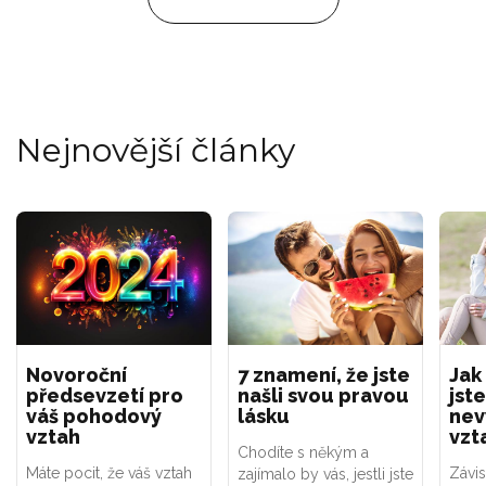
Nejnovější články
Novoroční
7 znamení, že jste
Jak
předsevzetí pro
našli svou pravou
jste
váš pohodový
lásku
nev
vztah
vzt
Chodíte s někým a
Máte pocit, že váš vztah
Závis
zajímalo by vás, jestli jste