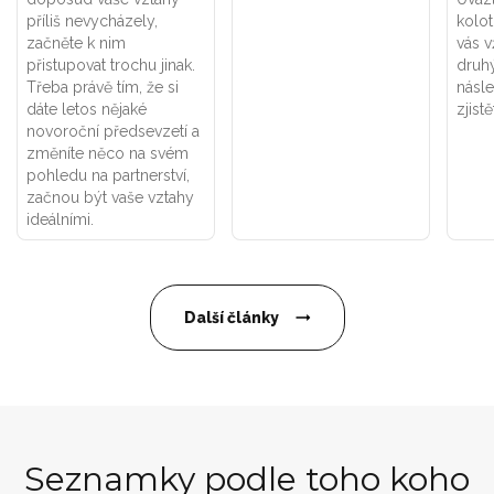
příliš nevycházely,
kolot
začněte k nim
vás v
přistupovat trochu jinak.
druhý
Třeba právě tím, že si
násle
dáte letos nějaké
zjistě
novoroční předsevzetí a
změníte něco na svém
pohledu na partnerství,
začnou být vaše vztahy
ideálními.
Další články
Seznamky podle toho koho