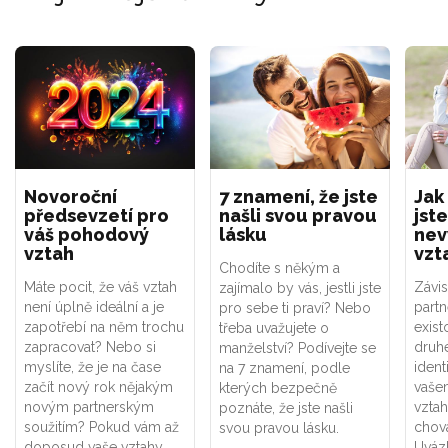
Novoroční
7 znamení, že jste
Jak
předsevzetí pro
našli svou pravou
jste
váš pohodový
lásku
nev
vztah
vzt
Chodíte s někým a
Máte pocit, že váš vztah
Závis
zajímalo by vás, jestli jste
není úplně ideální a je
part
pro sebe ti praví? Nebo
zapotřebí na něm trochu
exist
třeba uvažujete o
zapracovat? Nebo si
druhé
manželství? Podívejte se
myslíte, že je na čase
ident
na 7 znamení, podle
začít nový rok nějakým
vaše
kterých bezpečně
novým partnerským
vztah
poznáte, že jste našli
soužitím? Pokud vám až
chová
svou pravou lásku.
doposud vaše vztahy
Uváz