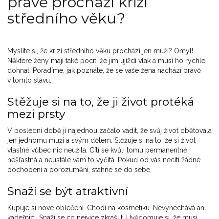
právě prochází krizí
středního věku?
Myslíte si, že krizí středního věku prochází jen muži? Omyl!
Některé ženy mají také pocit, že jim ujíždí vlak a musí ho rychle
dohnat. Poradíme, jak poznáte, že se vaše žena nachází právě
v tomto stavu.
Stěžuje si na to, že ji život protéká
mezi prsty
V poslední době jí najednou začalo vadit, že svůj život obětovala
jen jednomu muži a svým dětem. Stěžuje si na to, že si život
vlastně vůbec nic neužila. Cítí se kvůli tomu permanentně
nešťastná a neustále vám to vyčítá. Pokud od vás necítí žádné
pochopení a porozumění, stáhne se do sebe.
Snaží se být atraktivní
Kupuje si nové oblečení. Chodí na kosmetiku. Nevynechává ani
kadeřnici. Snaží se co nejvíce zkrášlit. Uvědomuje si, že musí