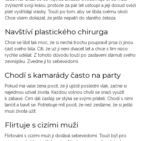
zvýraznit svoji krásu, protože za pár let ustoupí a její dosud svěží
pleť vystřídají vrásky. Touží po tom, aby se líbila svému okolí.
Chce všem dokázat, že ještě nepatří do starého železa.
Navštíví plastického chirurga
Chce se líbit tak moc, že si nechá trochu poupravit prsa či jinou
část svého těla. Cítí, že už jí není dvacet let a chce s tím něco
rychle udělat. Z tohoto důvodu touží po zastavení stárnutí svého
zevnějšku. Zvedne jí to sebevědomí.
Chodí s kamarády často na party
Pokud má vaše žena pocit, že jí ujíždí poslední vlak, začne si
najednou užívat života. Každou volnou chvíli se snaží využít
k zábavě. Čím dál častěji se stýká se svými přáteli. Chodí s nimi
tančit a bavit se. Potřebuje mít pocit, že než zestárne, že si ještě
musí života užít.
Flirtuje s cizími muži
Flirtování s cizími muži ji dodává sebevědomí. Touží být pro