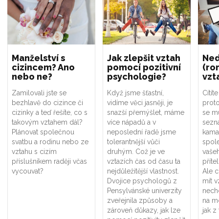
Manželství s
Jak zlepšit vztah
Ned
cizincem? Ano
pomocí pozitivní
(ro
nebo ne?
psychologie?
vzt
Zamilovali jste se
Když jsme šťastní,
Cítít
bezhlavě do cizince či
vidíme věci jasněji, je
proto
cizinky a teď řešíte, co s
snazší přemýšlet, máme
se m
takovým vztahem dál?
více nápadů a v
sezná
Plánovat společnou
neposlední řadě jsme
kamar
svatbu a rodinu nebo ze
tolerantnější vůči
spole
vztahu s cizím
druhým. Což je ve
vašeh
příslušníkem raději včas
vztazích čas od času ta
příte
vycouvat?
nejdůležitější vlastnost.
Ale 
Dvojice psychologů z
mít v
Pensylvánské univerzity
nechc
zveřejnila způsoby a
na mo
zároveň důkazy, jak lze
jak z