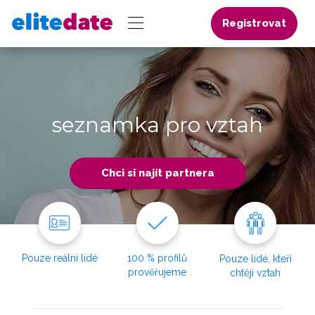
Registrovat
seznamka pro vztah
Chci si najít partnera
Pouze reální lidé
100 % profilů
Pouze lidé, kteří
prověřujeme
chtějí vztah