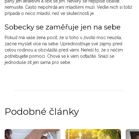
pány jen atraktivní a líbit se jim. Nevěry se nejspíše obávat
nemusíte. Často nepohrdá ani mladšími muži. Vedle nich si totiž
připadá o něco mladší, než ve skutečnosti je.
Sobecky se zaměřuje jen na sebe
Pokud má vaše žena pocit, že si toho v životě moc neužila,
začne myslet více na sebe. Upřednostňuje své zájmy před
celou rodinou a obzvláště před vámi. Neřeší to, že s něčím
potřebujete pomoci. Chová se k vám odtažitě. Snaží se
jednoduše žít jen sama pro sebe.
Podobné články