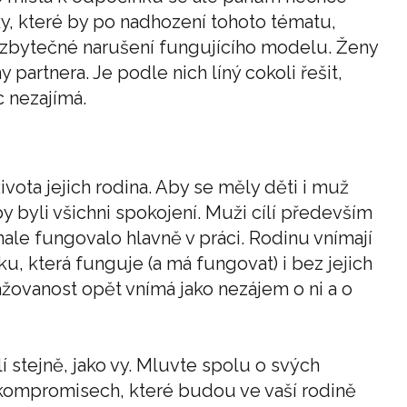
y, které by po nadhození tohoto tématu,
í a zbytečné narušení fungujícího modelu. Ženy
y partnera. Je podle nich líný cokoli řešit,
c nezajímá.
vota jejich rodina. Aby se měly děti i muž
y byli všichni spokojení. Muži cílí především
onale fungovalo hlavně v práci. Rodinu vnímají
, která funguje (a má fungovat) i bez jejich
ažovanost opět vnímá jako nezájem o ni a o
 stejně, jako vy. Mluvte spolu o svých
kompromisech, které budou ve vaší rodině