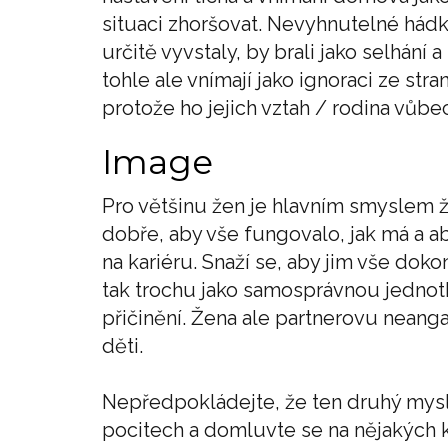
situaci zhoršovat. Nevyhnutelné hádk
určitě vyvstaly, by brali jako selhán
tohle ale vnímají jako ignoraci ze stran
protože ho jejich vztah / rodina vůbe
Image
Pro většinu žen je hlavním smyslem ži
dobře, aby vše fungovalo, jak má a ab
na kariéru. Snaží se, aby jim vše dok
tak trochu jako samosprávnou jednotku
přičinění. Žena ale partnerovu neang
děti.
Nepředpokládejte, že ten druhý myslí
pocitech a domluvte se na nějakých 