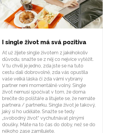
I single život má svá pozitiva
Ať už žijete single životem z jakéhokoliv
důvodu, snažte se z něj co nejvíce vytěžit.
V tu chvíli je jedno, zda jste se na tuto
cestu dali dobrovolně, zda vás opustila
vaše velká láska či zda vámi vybraný
partner není momentálně volný. Single
život nemusí spočívat v tom, že doma
brečíte do polštáře a litujete se, že nemáte
partnera / partnerku. Single život je takový,
jaký si ho uděláte. Snažte se tedy
„svobodný život“ vychutnávat plnými
doušky. Máte na to čas do doby, než se do
někoho zase zamilujete.