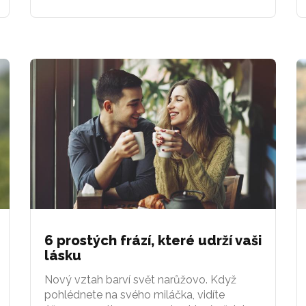
6 prostých frází, které udrží vaši
lásku
Nový vztah barví svět narůžovo. Když
pohlédnete na svého miláčka, vidíte