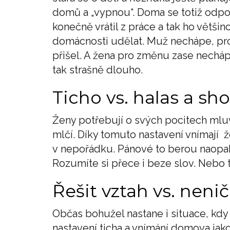
domů a „vypnou“. Doma se totiž odpočí
konečně vrátil z práce a tak ho většin
domácnosti udělat. Muž nechápe, proč
přišel. A žena pro změnu zase necháp
tak strašně dlouho.
Ticho vs. halas a sh
Ženy potřebují o svých pocitech mluv
mlčí. Díky tomuto nastavení vnímají ž
v nepořádku. Pánové to berou naopak,
Rozumíte si přece i beze slov. Nebo 
Řešit vztah vs. nenič
Občas bohužel nastane i situace, kdy 
nastavení ticha a vnímání domova ja