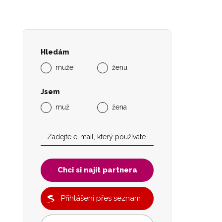
Hledám
muže
ženu
Jsem
muž
žena
Chci si najít partnera
Přihlášení přes seznam