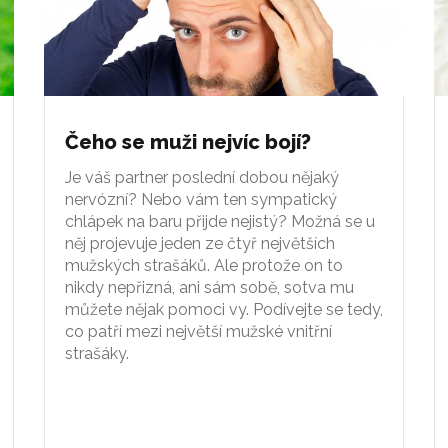
Čeho se muži nejvíc bojí?
Je váš partner poslední dobou nějaký
nervózní? Nebo vám ten sympatický
chlápek na baru přijde nejistý? Možná se u
něj projevuje jeden ze čtyř největších
mužských strašáků. Ale protože on to
nikdy nepřizná, ani sám sobě, sotva mu
můžete nějak pomoci vy. Podívejte se tedy,
co patří mezi největší mužské vnitřní
strašáky.