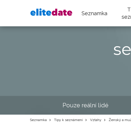
T
Seznamka
sez
s
Pouze reální lidé
Seznamka
Tipy k seznámení
Vztahy
Ženský a muž