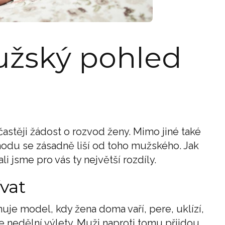
užský pohled
stěji žádost o rozvod ženy. Mimo jiné také
ohodu se zásadně liší od toho mužského. Jak
i jsme pro vás ty největší rozdíly.
vat
uje model, kdy žena doma vaří, pere, uklízí,
je nedělní výlety. Muži naproti tomu přijdou