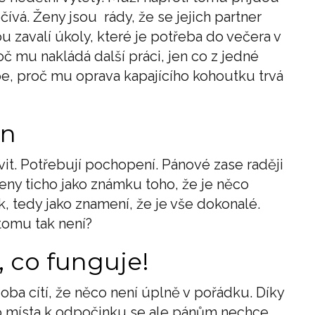
vá. Ženy jsou rády, že se jejich partner
ou zavalí úkoly, které je potřeba do večera v
 mu nakládá další práci, jen co z jedné
e, proč mu oprava kapajícího kohoutku trvá
on
it. Potřebují pochopení. Pánové zase raději
eny ticho jako známku toho, že je něco
 tedy jako znamení, že je vše dokonalé.
tomu tak není?
, co funguje!
oba cítí, že něco není úplně v pořádku. Díky
ko místa k odpočinku se ale pánům nechce