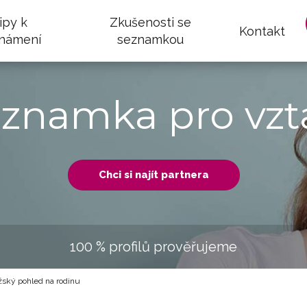
ipy k
Zkušenosti se
Kontakt
námení
seznamkou
eznamka pro vzt
Chci si najít partnera
100 % profilů prověřujeme
ský pohled na rodinu