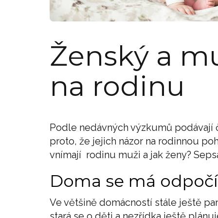
Ženský a m
na rodinu
Podle nedávných výzkumů podávají ča
proto, že jejich názor na rodinnou p
vnímají rodinu muži a jak ženy? Sepsal
Doma se má odpočí
Ve většině domácností stále ještě pan
stará se o děti a nezřídka ještě plánu