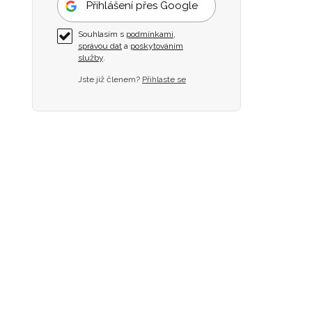
Přihlášení přes Google
Souhlasím s
podmínkami
,
správou dat
a
poskytováním
služby
.
Jste již členem?
Přihlaste se