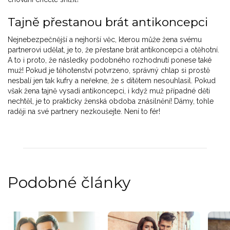
Tajně přestanou brát antikoncepci
Nejnebezpečnější a nejhorší věc, kterou může žena svému
partnerovi udělat, je to, že přestane brát antikoncepci a otěhotní.
A to i proto, že následky podobného rozhodnutí ponese také
muž! Pokud je těhotenství potvrzeno, správný chlap si prostě
nesbalí jen tak kufry a neřekne, že s dítětem nesouhlasil. Pokud
však žena tajně vysadí antikoncepci, i když muž případné děti
nechtěl, je to prakticky ženská obdoba znásilnění! Dámy, tohle
raději na své partnery nezkoušejte. Není to fér!
Podobné články