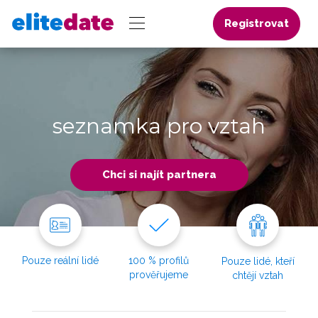
Registrovat
seznamka pro vztah
Chci si najít partnera
Pouze reální lidé
100 % profilů
Pouze lidé, kteří
prověřujeme
chtějí vztah