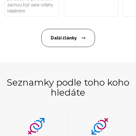
začnou být vaše vztahy
ideálními.
Další články
Seznamky podle toho koho
hledáte