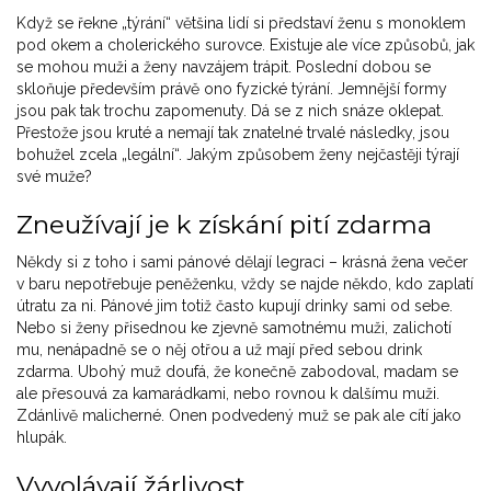
Když se řekne „týrání“ většina lidí si představí ženu s monoklem
pod okem a cholerického surovce. Existuje ale více způsobů, jak
se mohou muži a ženy navzájem trápit. Poslední dobou se
skloňuje především právě ono fyzické týrání. Jemnější formy
jsou pak tak trochu zapomenuty. Dá se z nich snáze oklepat.
Přestože jsou kruté a nemají tak znatelné trvalé následky, jsou
bohužel zcela „legální“. Jakým způsobem ženy nejčastěji týrají
své muže?
Zneužívají je k získání pití zdarma
Někdy si z toho i sami pánové dělají legraci – krásná žena večer
v baru nepotřebuje peněženku, vždy se najde někdo, kdo zaplatí
útratu za ni. Pánové jim totiž často kupují drinky sami od sebe.
Nebo si ženy přisednou ke zjevně samotnému muži, zalichotí
mu, nenápadně se o něj otřou a už mají před sebou drink
zdarma. Ubohý muž doufá, že konečně zabodoval, madam se
ale přesouvá za kamarádkami, nebo rovnou k dalšímu muži.
Zdánlivě malicherné. Onen podvedený muž se pak ale cítí jako
hlupák.
Vyvolávají žárlivost