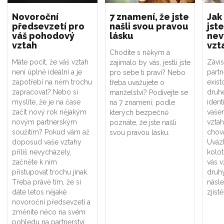
Novoroční
7 znamení, že jste
Jak
předsevzetí pro
našli svou pravou
jste
váš pohodový
lásku
nev
vztah
vzt
Chodíte s někým a
Máte pocit, že váš vztah
Závis
zajímalo by vás, jestli jste
není úplně ideální a je
part
pro sebe ti praví? Nebo
zapotřebí na něm trochu
exist
třeba uvažujete o
zapracovat? Nebo si
druhé
manželství? Podívejte se
myslíte, že je na čase
ident
na 7 znamení, podle
začít nový rok nějakým
vaše
kterých bezpečně
novým partnerským
vztah
poznáte, že jste našli
soužitím? Pokud vám až
chová
svou pravou lásku.
doposud vaše vztahy
Uváz
příliš nevycházely,
kolot
začněte k nim
vás v
přistupovat trochu jinak.
druhý
Třeba právě tím, že si
násle
dáte letos nějaké
zjistě
novoroční předsevzetí a
změníte něco na svém
pohledu na partnerství,