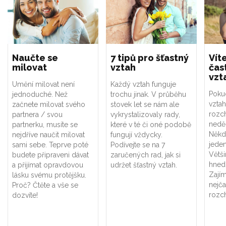
Naučte se
7 tipů pro šťastný
Vít
milovat
vztah
čast
vzt
Umění milovat není
Každý vztah funguje
Poku
jednoduché. Než
trochu jinak. V průběhu
vztah
začnete milovat svého
stovek let se nám ale
rozch
partnera / svou
vykrystalizovaly rady,
nedě
partnerku, musíte se
které v té či oné podobě
Někd
nejdříve naučit milovat
fungují vždycky.
jeden
sami sebe. Teprve poté
Podívejte se na 7
Větši
budete připraveni dávat
zaručených rad, jak si
hned 
a přijímat opravdovou
udržet šťastný vztah.
Zajím
lásku svému protějšku.
nejča
Proč? Čtěte a vše se
rozc
dozvíte!