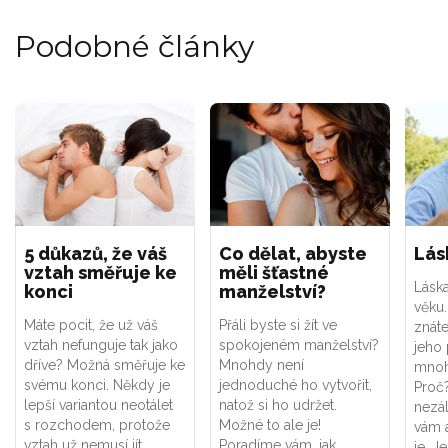
Podobné články
5 důkazů, že váš
Co dělat, abyste
Lás
vztah směřuje ke
měli šťastné
Lásk
konci
manželství?
věku.
Máte pocit, že už váš
Přáli byste si žít ve
znáte
vztah nefunguje tak jako
spokojeném manželství?
jeho 
dříve? Možná směřuje ke
Mnohdy není
mnoh
svému konci. Někdy je
jednoduché ho vytvořit,
Proč
lepší variantou neotálet
natož si ho udržet.
nezál
s rozchodem, protože
Možné to ale je!
vám 
vztah už nemusí jít
Poradíme vám, jak
je. J