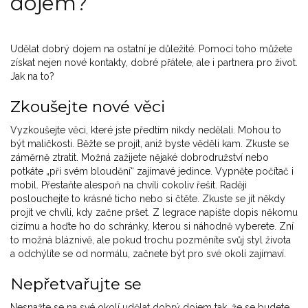
dojem?
Udělat dobrý dojem na ostatní je důležité. Pomocí toho můžete
získat nejen nové kontakty, dobré přátele, ale i partnera pro život.
Jak na to?
Zkoušejte nové věci
Vyzkoušejte věci, které jste předtím nikdy nedělali. Mohou to
být maličkosti. Běžte se projít, aniž byste věděli kam. Zkuste se
záměrně ztratit. Možná zažijete nějaké dobrodružství nebo
potkáte „při svém bloudění“ zajímavé jedince. Vypněte počítač i
mobil. Přestaňte alespoň na chvíli cokoliv řešit. Raději
poslouchejte to krásné ticho nebo si čtěte. Zkuste se jít někdy
projít ve chvíli, kdy začne pršet. Z legrace napište dopis někomu
cizímu a hoďte ho do schránky, kterou si náhodně vyberete. Zní
to možná bláznivě, ale pokud trochu pozměníte svůj styl života
a odchýlíte se od normálu, začnete být pro své okolí zajímaví.
Nepřetvařujte se
Nesnažte se na své okolí udělat dobrý dojem tak, že se budete