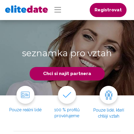
Registrovat
seznamka pro vztah
Chci si najít partnera
Pouze reální lidé
100 % profilů
Pouze lidé, kteří
prověřujeme
chtějí vztah