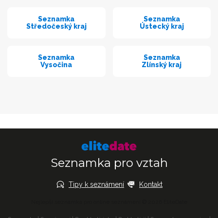
Seznamka
Seznamka
Středočeský kraj
Ústecký kraj
Seznamka
Seznamka
Vysočina
Zlínský kraj
Seznamka pro vztah
Tipy k seznámení
Kontakt
Nejlepší seznamka pro online seznámení © 2026 EliteDate