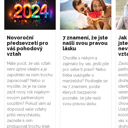
Novoroční
7 znamení, že jste
Jak
předsevzetí pro
našli svou pravou
jste
váš pohodový
lásku
nev
vztah
vzt
Chodíte s někým a
Máte pocit, že váš vztah
Závis
zajímalo by vás, jestli jste
není úplně ideální a je
part
pro sebe ti praví? Nebo
zapotřebí na něm trochu
exist
třeba uvažujete o
zapracovat? Nebo si
druhé
manželství? Podívejte se
myslíte, že je na čase
ident
na 7 znamení, podle
začít nový rok nějakým
vaše
kterých bezpečně
novým partnerským
vztah
poznáte, že jste našli
soužitím? Pokud vám až
chová
svou pravou lásku.
doposud vaše vztahy
Uváz
příliš nevycházely,
kolot
začněte k nim
vás v
přistupovat trochu jinak.
druhý