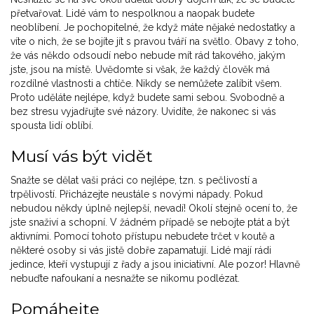
přetvařovat. Lidé vám to nespolknou a naopak budete
neoblíbení. Je pochopitelné, že když máte nějaké nedostatky a
víte o nich, že se bojíte jít s pravou tváří na světlo. Obavy z toho,
že vás někdo odsoudí nebo nebude mít rád takového, jakým
jste, jsou na místě. Uvědomte si však, že každý člověk má
rozdílné vlastnosti a chtíče. Nikdy se nemůžete zalíbit všem.
Proto uděláte nejlépe, když budete sami sebou. Svobodně a
bez stresu vyjadřujte své názory. Uvidíte, že nakonec si vás
spousta lidí oblíbí.
Musí vás být vidět
Snažte se dělat vaši práci co nejlépe, tzn. s pečlivostí a
trpělivostí. Přicházejte neustále s novými nápady. Pokud
nebudou někdy úplně nejlepší, nevadí! Okolí stejně ocení to, že
jste snaživí a schopní. V žádném případě se nebojte ptát a být
aktivními. Pomocí tohoto přístupu nebudete trčet v koutě a
některé osoby si vás jistě dobře zapamatují. Lidé mají rádi
jedince, kteří vystupují z řady a jsou iniciativní. Ale pozor! Hlavně
nebuďte nafoukaní a nesnažte se nikomu podlézat.
Pomáhejte