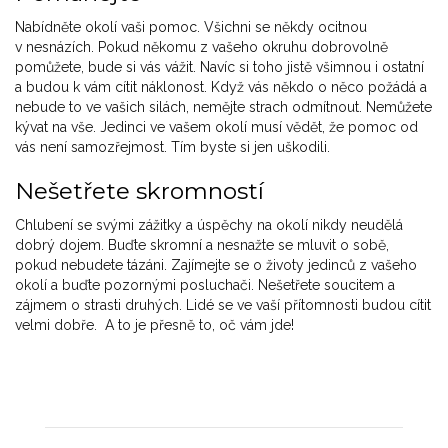
Nabídněte okolí vaši pomoc. Všichni se někdy ocitnou
v nesnázích. Pokud někomu z vašeho okruhu dobrovolně
pomůžete, bude si vás vážit. Navíc si toho jistě všimnou i ostatní
a budou k vám cítit náklonost. Když vás někdo o něco požádá a
nebude to ve vašich silách, nemějte strach odmítnout. Nemůžete
kývat na vše. Jedinci ve vašem okolí musí vědět, že pomoc od
vás není samozřejmost. Tím byste si jen uškodili.
Nešetřete skromností
Chlubení se svými zážitky a úspěchy na okolí nikdy neudělá
dobrý dojem. Buďte skromní a nesnažte se mluvit o sobě,
pokud nebudete tázáni. Zajímejte se o životy jedinců z vašeho
okolí a buďte pozornými posluchači. Nešetřete soucitem a
zájmem o strasti druhých. Lidé se ve vaší přítomnosti budou cítit
velmi dobře. A to je přesně to, oč vám jde!