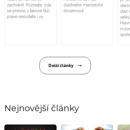
zachránit. Poznejte, zda
šťastného manželství
starší
se přesně v takové fázi
dosáhnout.
staří
právě neocitáte i vy.
velký
Hlavn
rozu
spol
Další články
Nejnovější články