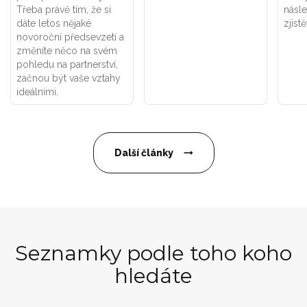
Třeba právě tím, že si
násle
dáte letos nějaké
zjistě
novoroční předsevzetí a
změníte něco na svém
pohledu na partnerství,
začnou být vaše vztahy
ideálními.
Další články
Seznamky podle toho koho
hledáte