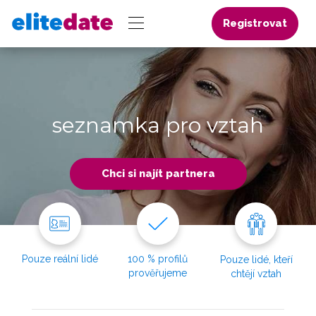
Registrovat
seznamka pro vztah
Chci si najít partnera
Pouze reální lidé
100 % profilů
Pouze lidé, kteří
prověřujeme
chtějí vztah