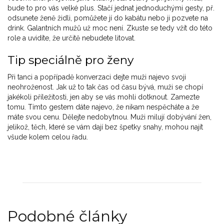
bude to pro vás velké plus. Stačí jednat jednoduchými gesty, př.
odsunete ženě židli, pomůžete jí do kabátu nebo ji pozvete na
drink. Galantních mužů už moc není. Zkuste se tedy vžít do této
role a uvidíte, že určitě nebudete litovat.
Tip speciálně pro ženy
Při tanci a popřípadě konverzaci dejte muži najevo svoji
neohroženost. Jak už to tak čas od času bývá, muži se chopí
jakékoli příležitosti, jen aby se vás mohli dotknout. Zamezte
tomu. Tímto gestem dáte najevo, že nikam nespěcháte a že
máte svou cenu. Dělejte nedobytnou. Muži milují dobývání žen,
jelikož, těch, které se vám dají bez špetky snahy, mohou najít
všude kolem celou řadu.
Podobné články