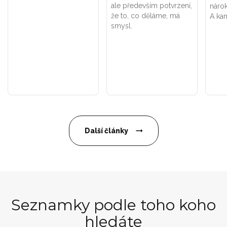
ale především potvrzení,
náro
že to, co děláme, má
A kam
smysl.
Další články
Seznamky podle toho koho
hledáte