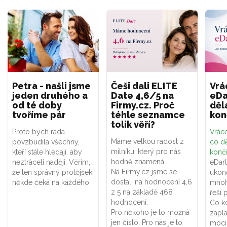
Petra - našli jsme
Češi dali ELITE
Vrá
jeden druhého a
Date 4,6/5 na
eDa
od té doby
Firmy.cz. Proč
děl
tvoříme pár
téhle seznamce
kon
tolik věří?
Proto bych ráda
Vráce
Máme velkou radost z
povzbudila všechny,
co dě
milníku, který pro nás
kteří stále hledají, aby
konč
hodně znamená.
neztráceli naději. Věřím,
eDar
Na Firmy.cz jsme se
že ten správný protějšek
ukon
dostali na hodnocení 4,6
někde čeká na každého.
mnoh
z 5 na základě 468
řeší 
hodnocení.
Co k
Pro někoho je to možná
zapla
jen číslo. Pro nás je to
moci