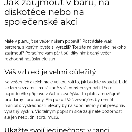
Jak zaujmout v baru, na
diskotéce nebo na
společenské akci
Máte v plánu jít se večer někam pobavit? Postrádáte však
partnera, s kterým byste si vyrazili? Toužíte na dané akci někoho
zaujmout? Poradíme vám pár tipů, díky nimž daný večer
rozhodně nezůstanete sami.
Váš vzhled je velmi důležitý
Na večerních akcích hraje velkou roli to, jak budete vypadat. Lidé
se tam seznamují na základě vzájemných sympatií. Proto
nepodceňte přípravu vašeho zevnějšku. To platí samozřejmě
pro dámy i pro pány. Ale pozor! Váš zevnějšek by neměl
hraničit s výstředností. Slečny by na sobě neměly mít přespříliš
výrazný výstřih. Viditelným poprsím sice zaujmete pozornost,
ale jen nesolidní sortu mužů.
Ukažte svojí jedinečnost v tanci