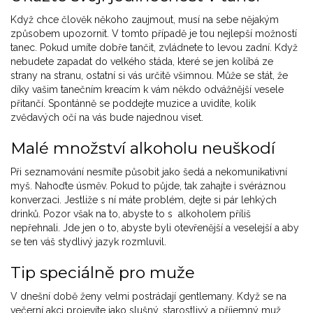
Když chce člověk někoho zaujmout, musí na sebe nějakým
způsobem upozornit. V tomto případě je tou nejlepší možností
tanec. Pokud umíte dobře tančit, zvládnete to levou zadní. Když
nebudete zapadat do velkého stáda, které se jen kolíbá ze
strany na stranu, ostatní si vás určitě všimnou. Může se stát, že
díky vašim tanečním kreacím k vám někdo odvážnější vesele
přitančí. Spontánně se poddejte muzice a uvidíte, kolik
zvědavých očí na vás bude najednou viset.
Malé množství alkoholu neuškodí
Při seznamování nesmíte působit jako šedá a nekomunikativní
myš. Nahoďte úsměv. Pokud to půjde, tak zahajte i svéráznou
konverzaci. Jestliže s ní máte problém, dejte si pár lehkých
drinků. Pozor však na to, abyste to s alkoholem příliš
nepřehnali. Jde jen o to, abyste byli otevřenější a veselejší a aby
se ten váš stydlivý jazyk rozmluvil.
Tip speciálně pro muže
V dnešní době ženy velmi postrádají gentlemany. Když se na
večerní akci projevíte jako slušný, starostlivý a příjemný muž,