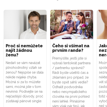
Proč si nemůžete
Čeho si všímat na
Jak
najít žádnou
prvním rande?
nez
ženu?
ner
Přemýšlíte, jestli jste si
Nedaří se vám navázat
Možná
vybrali tentokrát partnera
plnohodnotný vztah se
spol
/ partnerku správně?
ženou? Nejspíše se stala
sezn
Rádi byste ušetřili čas a
někde nějaká chyba.
někte
zklamání pro případ, že
Možná si za to můžete
vět s
byste opět sáhli vedle?
sami, možná jste v tom
často
Odhalit podvodníka
nevinně. Podívejte se na
pozo
nebo nesympatického
nejčastější důvody, proč
toti
člověka na první pohled
zůstávají pánové single.
vytoč
není lehké. Přinášíme
než s
vám však pár tipů, jak