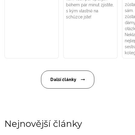
zůst
během pár minut zjistíte,
sám. 
s kým vlastně na
zůsta
schůzce jste!
dámy
otázk
Nekla
nejl
sest
kole
Další články
Nejnovější články