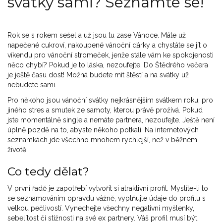
svátky sami? Seznamte se!
Rok se s rokem sešel a už jsou tu zase Vánoce. Máte už
napečené cukroví, nakoupené vánoční dárky a chystáte se jít o
víkendu pro vánoční stromeček, jenže stále vám ke spokojenosti
něco chybí? Pokud je to láska, nezoufejte. Do Štědrého večera
je ještě času dost! Možná budete mít štěstí a na svátky už
nebudete sami.
Pro někoho jsou vánoční svátky nejkrásnějším svátkem roku, pro
jiného stres a smutek ze samoty, kterou právě prožívá. Pokud
jste momentálně single a nemáte partnera, nezoufejte. Ještě není
úplně pozdě na to, abyste někoho potkali. Na internetových
seznamkách jde všechno mnohem rychlejší, než v běžném
životě.
Co tedy dělat?
V první řadě je zapotřebí vytvořit si atraktivní profil. Myslíte-li to
se seznamováním opravdu vážně, vyplňujte údaje do profilu s
velkou pečlivostí. Vynechejte všechny negativní myšlenky,
sebelítost či stížnosti na své ex partnery. Váš profil musí být