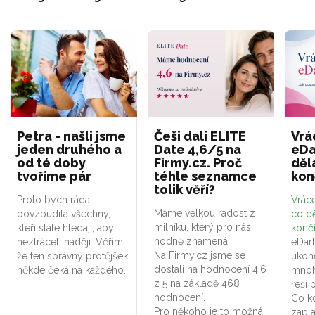
Petra - našli jsme
Češi dali ELITE
Vrá
jeden druhého a
Date 4,6/5 na
eDa
od té doby
Firmy.cz. Proč
děl
tvoříme pár
téhle seznamce
kon
tolik věří?
Proto bych ráda
Vráce
Máme velkou radost z
povzbudila všechny,
co dě
milníku, který pro nás
kteří stále hledají, aby
konč
hodně znamená.
neztráceli naději. Věřím,
eDar
Na Firmy.cz jsme se
že ten správný protějšek
ukon
dostali na hodnocení 4,6
někde čeká na každého.
mnoh
z 5 na základě 468
řeší 
hodnocení.
Co k
Pro někoho je to možná
zapla