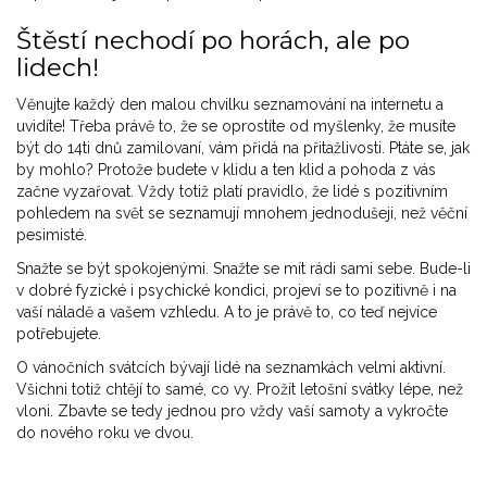
Štěstí nechodí po horách, ale po
lidech!
Věnujte každý den malou chvilku seznamování na internetu a
uvidíte! Třeba právě to, že se oprostíte od myšlenky, že musíte
být do 14ti dnů zamilovaní, vám přidá na přitažlivosti. Ptáte se, jak
by mohlo? Protože budete v klidu a ten klid a pohoda z vás
začne vyzařovat. Vždy totiž platí pravidlo, že lidé s pozitivním
pohledem na svět se seznamují mnohem jednodušeji, než věční
pesimisté.
Snažte se být spokojenými. Snažte se mít rádi sami sebe. Bude-li
v dobré fyzické i psychické kondici, projeví se to pozitivně i na
vaší náladě a vašem vzhledu. A to je právě to, co teď nejvíce
potřebujete.
O vánočních svátcích bývají lidé na seznamkách velmi aktivní.
Všichni totiž chtějí to samé, co vy. Prožít letošní svátky lépe, než
vloni. Zbavte se tedy jednou pro vždy vaší samoty a vykročte
do nového roku ve dvou.