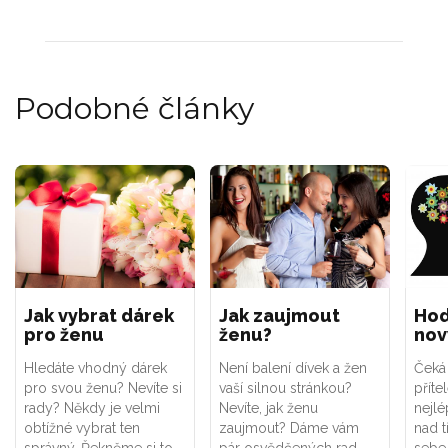
Podobné články
Jak vybrat dárek
Jak zaujmout
Hod
pro ženu
ženu?
nov
Hledáte vhodný dárek
Není balení dívek a žen
Čeká
pro svou ženu? Nevíte si
vaší silnou stránkou?
příte
rady? Někdy je velmi
Nevíte, jak ženu
nejl
obtížné vybrat ten
zaujmout? Dáme vám
nad t