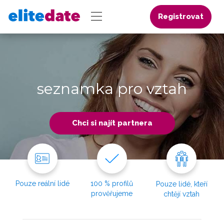
Registrovat
seznamka pro vztah
Chci si najít partnera
Pouze reální lidé
100 % profilů
Pouze lidé, kteří
prověřujeme
chtějí vztah