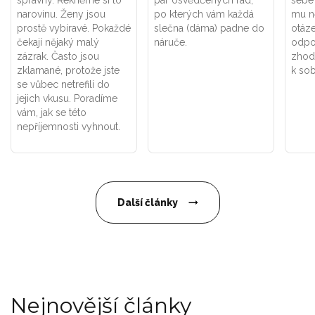
správný. Řekněme si to
pár osvědčených rad,
sebe 
narovinu. Ženy jsou
po kterých vám každá
mu ně
prostě vybíravé. Pokaždé
slečna (dáma) padne do
otáz
čekají nějaký malý
náruče.
odpo
zázrak. Často jsou
zhodn
zklamané, protože jste
k sob
se vůbec netrefili do
jejich vkusu. Poradíme
vám, jak se této
nepříjemnosti vyhnout.
Další články
Nejnovější články