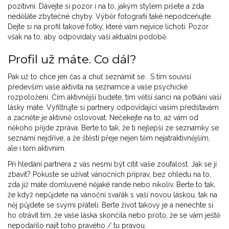
pozitivní. Dávejte si pozor i na to, jakým stylem píšete a zda
neděláte zbytečné chyby. Výběr fotografií také nepodceňujte.
Dejte si na profil takové fotky, které vám nejvíce lichotí. Pozor
však na to, aby odpovídaly vaší aktuální podobě.
Profil už máte. Co dál?
Pak už to chce jen čas a chuť seznámit se. S tím souvisí
především vaše aktivita na seznamce a vaše psychické
rozpoložení. Čím aktivnější budete, tím větší šanci na potkání vaší
lásky máte. Vyfiltrujte si partnery odpovídající vašim představám
a začněte je aktivně oslovovat. Nečekejte na to, až vám od
někoho přijde zpráva. Berte to tak, že ti nejlepší ze seznamky se
seznámí nejdříve, a že štěstí přeje nejen těm nejatraktivnějším,
ale i těm aktivním.
Při hledání partnera z vás nesmí být cítit vaše zoufalost. Jak se jí
zbavit? Pokuste se užívat vánočních příprav, bez ohledu na to,
zda již máte domluvené nějaké rande nebo nikoliv. Berte to tak,
že když nepůjdete na vánoční svařák s vaší novou láskou, tak na
něj půjdete se svými přáteli. Berte život takový je a nenechte si
ho otrávit tím, že vaše láska skončila nebo proto, že se vám ještě
nepodařilo najít toho pravého / tu pravou.