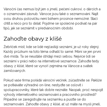
Vánoční čas nemusí být jen o jmelí, pečení cukroví, o dárcích a
o oznamování zásnub. Vánoce jsou také o seznamování. Najít
svou druhou polovičku není během prosince nemožné. Stačí
chtít a něco pro to dělat. Pojďme se společně podívat na pár
tipů, jak se seznámit v předvánočním období.
Zahoďte obavy z klišé
Žebříček míst, kde se lidé nejčastěji seznámí, je už roky stejný.
Každý průzkum na toto téma odhalil to samé. Mění se jen první
dvě místa. Ta se neustále střídají mezi sebou. Nejvíce lidí se
seznámí v práci nebo na internetové seznamce. Zahoďte tedy
obavy z klišé, které se vynoří zejména na Vánoce a svátek
zamilovaných.
Pokud vaše firma pořádá vánoční večírek, zúčastněte se. Pakliže
se potkáváte výhradně on-line, nestyďte se oslovit i
spolupracovníky, které tak dobře neznáte. Naopak, proč nespojit
výhody internetového seznamování a pracovního prostředí?
Případně se zaregistrujte na seznamku a pusťte se do
seznamování. Zahoďte obavy z klišé, ať už máte na mysli jmelí,