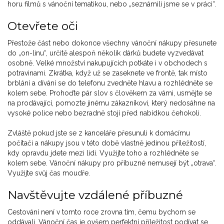
horu filmů s vánoční tematikou, nebo „seznámili jsme se v práci“.
Otevřete oči
Přestože část nebo dokonce všechny vánoční nákupy přesunete
do „on-linu“, určitě alespoň několik dárků budete vyzvedávat
osobně. Velké množství nakupujících potkáte i v obchodech s
potravinami. Zkrátka, když už se zaseknete ve frontě, tak místo
brblání a dívání se do telefonu zvedněte hlavu a rozhlédněte se
kolem sebe. Prohoďte pár slov s člověkem za vámi, usmějte se
na prodávající, pomozte jinému zákazníkovi, který nedosáhne na
vysoké police nebo bezradně stojí před nabídkou čehokoli.
Zvláště pokud jste se z kanceláře přesunuli k domácímu
počítači a nákupy jsou v této době vlastně jedinou příležitostí,
kdy opravdu jdete mezi lidi. Využijte toho a rozhlédněte se
kolem sebe. Vánoční nákupy pro příbuzné nemusejí být „otrava“.
Využijte svůj čas moudře.
Navštěvujte vzdálené příbuzné
Cestování není v tomto roce zrovna tím, čemu bychom se
oddávali. Vánoční čas je ovšem perfektní příležitost podívat se