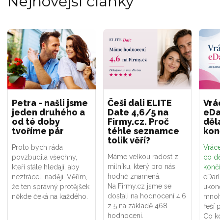
Nejnovější články
Petra - našli jsme
Češi dali ELITE
Vrá
jeden druhého a
Date 4,6/5 na
eDa
od té doby
Firmy.cz. Proč
děl
tvoříme pár
téhle seznamce
kon
tolik věří?
Proto bych ráda
Vráce
Máme velkou radost z
povzbudila všechny,
co dě
milníku, který pro nás
kteří stále hledají, aby
konč
hodně znamená.
neztráceli naději. Věřím,
eDar
Na Firmy.cz jsme se
že ten správný protějšek
ukon
dostali na hodnocení 4,6
někde čeká na každého.
mnoh
z 5 na základě 468
řeší 
hodnocení.
Co k