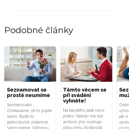
Podobné články
Seznamovat se
Těmto věcem se
Sez
prostě neumíme
při svádění
mu
vyhněte!
Seznamování …
Onli
Na každého platí něco
Očekáváme, že to půjde
výhod
jiného. Někdo má rád
samo. Bude to
jak s
ambice, jiný oceňuje
jednoduché, příjemné,
sprá
jistou míru stydlivosti.
samozřejmé. Většinou
pozna