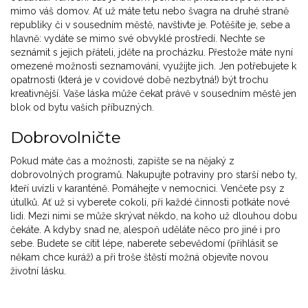
mimo váš domov. Ať už máte tetu nebo švagra na druhé straně
republiky či v sousedním městě, navštivte je. Potěšíte je, sebe a
hlavně: vydáte se mimo své obvyklé prostředí. Nechte se
seznámit s jejich přáteli, jděte na procházku. Přestože máte nyní
omezené možnosti seznamování, využijte jich. Jen potřebujete k
opatrnosti (která je v covidové době nezbytná!) být trochu
kreativnější. Vaše láska může čekat právě v sousedním městě jen
blok od bytu vašich příbuzných.
Dobrovolničte
Pokud máte čas a možnosti, zapište se na nějaký z
dobrovolných programů. Nakupujte potraviny pro starší nebo ty,
kteří uvízli v karanténě. Pomáhejte v nemocnici. Venčete psy z
útulků. Ať už si vyberete cokoli, při každé činnosti potkáte nové
lidi. Mezi nimi se může skrývat někdo, na koho už dlouhou dobu
čekáte. A kdyby snad ne, alespoň uděláte něco pro jiné i pro
sebe. Budete se cítit lépe, naberete sebevědomí (přihlásit se
někam chce kuráž) a při troše štěstí možná objevíte novou
životní lásku.