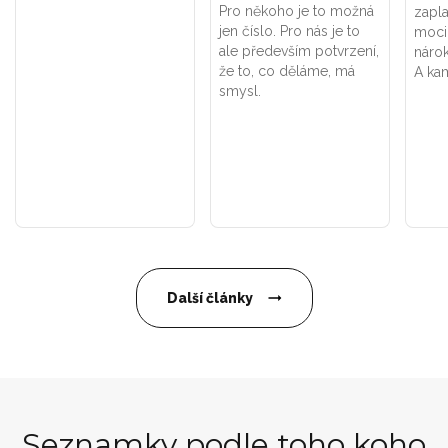
Pro někoho je to možná
zapla
jen číslo. Pro nás je to
moci
ale především potvrzení,
náro
že to, co děláme, má
A kam
smysl.
Další články
Seznamky podle toho koho