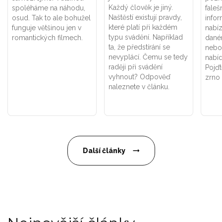
Každý člověk je jiný.
spoléháme na náhodu,
faleš
Naštěstí existují pravdy,
osud. Tak to ale bohužel
infor
které platí při každém
funguje většinou jen v
nabíz
typu svádění. Například
romantických filmech.
dané
ta, že předstírání se
nebo 
nevyplácí. Čemu se tedy
nabíd
raději při svádění
Pojďt
vyhnout? Odpověď
zrno 
naleznete v článku.
Další články