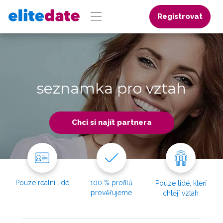
Registrovat
seznamka pro vztah
Chci si najít partnera
Pouze reální lidé
100 % profilů
Pouze lidé, kteří
prověřujeme
chtějí vztah