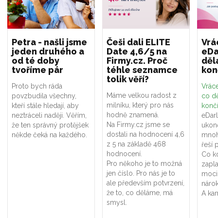
Petra - našli jsme
Češi dali ELITE
Vrá
jeden druhého a
Date 4,6/5 na
eDa
od té doby
Firmy.cz. Proč
děl
tvoříme pár
téhle seznamce
kon
tolik věří?
Proto bych ráda
Vráce
Máme velkou radost z
povzbudila všechny,
co dě
milníku, který pro nás
kteří stále hledají, aby
konč
hodně znamená.
neztráceli naději. Věřím,
eDar
Na Firmy.cz jsme se
že ten správný protějšek
ukon
dostali na hodnocení 4,6
někde čeká na každého.
mnoh
z 5 na základě 468
řeší 
hodnocení.
Co k
Pro někoho je to možná
zapla
jen číslo. Pro nás je to
moci
ale především potvrzení,
náro
že to, co děláme, má
A kam
smysl.