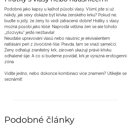
Podobně jako kapsy u kalhot působí vlasy. Všiml jste si už
někdy, jak sexy dokáže být křivka ženského krku? Pokud ne,
buďte si jistý, že ženy to vědí zatraceně dobře! Hrátky s vlasy
možná působí jako klišé. Naprostá většina žen se ale tohoto
„zlozvyku“ ještě nezbavila!
Neustále upravování vlasů nebo náušnic je ekvivalentem
natřásání peří z živočišné říše. Pravda, tam se snaží samečci.
Ženy odhalují zranitelný krk, zároveň ukazují právě křivku
odhalené šíje. A co si budeme povídat, krk je výrazná erotogenní
zóna.
Vidíte jedno, nebo dokonce kombinaci více znamení? Utíkejte se
seznámit!
Podobné články