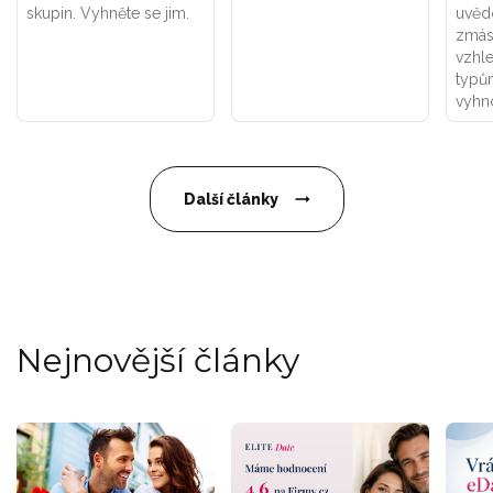
skupin. Vyhněte se jim.
uvěd
zmás
vzhl
typům
vyhn
Další články
Nejnovější články