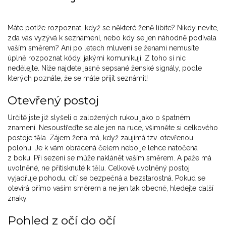
Máte potíže rozpoznat, když se některé ženě líbíte? Nikdy nevíte,
zda vás vyzývá k seznámení, nebo kdy se jen náhodně podívala
vaším směrem? Ani po letech mluvení se ženami nemusíte
úplně rozpoznat kódy, jakými komunikují. Z toho si nic
nedělejte. Níže najdete jasně sepsané ženské signály, podle
kterých poznáte, že se máte přijít seznámit!
Otevřený postoj
Určitě jste již slyšeli o založených rukou jako o špatném
znamení. Nesoustřeďte se ale jen na ruce, všimněte si celkového
postoje těla. Zájem žena má, když zaujímá tzv. otevřenou
polohu. Je k vám obrácená čelem nebo je lehce natočená
z boku. Při sezení se může naklánět vaším směrem. A paže má
uvolněné, ne přitisknuté k tělu. Celkově uvolněný postoj
vyjadřuje pohodu, cítí se bezpečná a bezstarostná. Pokud se
otevírá přímo vaším směrem a ne jen tak obecně, hledejte další
znaky.
Pohled z očí do očí