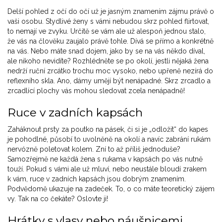
Delší pohled z očí do očí už je jasným znamením zájmu právě o
vaši osobu. Stydlivé ženy s vámi nebudou skrz pohled flirtovat,
to nemají ve zvyku. Určitě se vám ale už alespoň jednou stalo,
že vás na člověku zaujalo právě tohle. Dívá se přímo a konkrétně
na vás. Nebo máte snad dojem, jako by se na vás někdo díval,
ale nikoho nevidíte? Rozhlédněte se po okolí, jestli nějaká žena
nedrží ruční zrcátko trochu moc vysoko, nebo upřeně nezírá do
reflexního skla. Ano, dámy umějí být nenápadné. Skrz zrcadlo a
zrcadlící plochy vás mohou sledovat zcela nenápadně!
Ruce v zadních kapsách
Zaháknout prsty za poutko na pásek, či si je „odložit“ do kapes
je pohodlné, působí to uvolněně na okolí a navíc zabrání rukám
nervózně poletovat kolem. Zní to až příliš jednoduše?
Samozřejmě ne každá žena s rukama v kapsách po vás nutně
touží. Pokud s vámi ale už mluví, nebo neustále bloudí zrakem
k vám, ruce v zadních kapsách jsou dobrým znamením.
Podvědomě ukazuje na zadeček. To, o co máte teoretický zájem
vy. Tak na co čekáte? Oslovte ji!
Hrátky s vlasy nebo náušnicemi