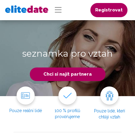
Registrovat
seznamka pro vztah
Chci si najít partnera
Pouze reální lidé
100 % profilů
Pouze lidé, kteří
prověřujeme
chtějí vztah