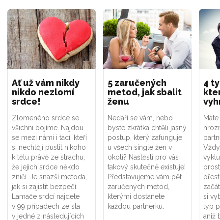
Ať už vám nikdy
5 zaručených
4 t
nikdo nezlomí
metod, jak sbalit
kte
srdce!
ženu
vyh
Zlomeného srdce se
Nedaří se vám, nebo
Máte 
všichni bojíme. Najdou
byste zkrátka chtěli jasný
hroz
se mezi námi i tací, kteří
postup, který zafunguje
partn
si nechtějí pustit nikoho
u všech single žen v
Vždy
k tělu právě ze strachu,
okolí? Naštěstí pro vás
vykl
že jejich srdce někdo
takový skutečně existuje!
prost
zničí. Je snazší metoda,
Představujeme vám pět
přes
jak si zajistit bezpečí.
zaručených metod,
začá
Lamače srdcí najdete
kterými dostanete
si vy
v 99 případech ze sta
každou partnerku.
typ p
v jedné z následujících
aniž 