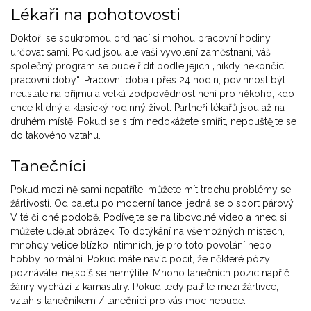
Lékaři na pohotovosti
Doktoři se soukromou ordinací si mohou pracovní hodiny
určovat sami. Pokud jsou ale vaši vyvolení zaměstnaní, váš
společný program se bude řídit podle jejich „nikdy nekončící
pracovní doby“. Pracovní doba i přes 24 hodin, povinnost být
neustále na příjmu a velká zodpovědnost není pro někoho, kdo
chce klidný a klasický rodinný život. Partneři lékařů jsou až na
druhém místě. Pokud se s tím nedokážete smířit, nepouštějte se
do takového vztahu.
Tanečníci
Pokud mezi ně sami nepatříte, můžete mít trochu problémy se
žárlivostí. Od baletu po moderní tance, jedná se o sport párový.
V té či oné podobě. Podívejte se na libovolné video a hned si
můžete udělat obrázek. To dotýkání na všemožných místech,
mnohdy velice blízko intimních, je pro toto povolání nebo
hobby normální. Pokud máte navíc pocit, že některé pózy
poznáváte, nejspíš se nemýlíte. Mnoho tanečních pozic napříč
žánry vychází z kamasutry. Pokud tedy patříte mezi žárlivce,
vztah s tanečníkem / tanečnicí pro vás moc nebude.