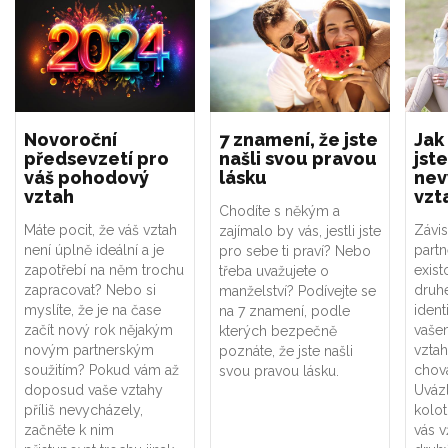
Novoroční
7 znamení, že jste
Jak
předsevzetí pro
našli svou pravou
jste
váš pohodový
lásku
nev
vztah
vzt
Chodíte s někým a
Máte pocit, že váš vztah
Závis
zajímalo by vás, jestli jste
není úplně ideální a je
part
pro sebe ti praví? Nebo
zapotřebí na něm trochu
exist
třeba uvažujete o
zapracovat? Nebo si
druhé
manželství? Podívejte se
myslíte, že je na čase
ident
na 7 znamení, podle
začít nový rok nějakým
vaše
kterých bezpečně
novým partnerským
vztah
poznáte, že jste našli
soužitím? Pokud vám až
chová
svou pravou lásku.
doposud vaše vztahy
Uváz
příliš nevycházely,
kolot
začněte k nim
vás v