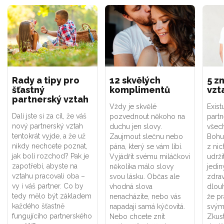
Rady a tipy pro
12 skvělých
5 z
šťastný
komplimentů
vzt
partnerský vztah
Vždy je skvělé
Exist
Dali jste si za cíl, že váš
pozvednout někoho na
partn
nový partnerský vztah
duchu jen slovy.
všech
tentokrát vyjde, a že už
Zaujmout slečnu nebo
Bohu
nikdy nechcete poznat,
pána, který se vám líbí.
z ni
jak bolí rozchod? Pak je
Vyjádřit svému miláčkovi
udrži
zapotřebí, abyste na
několika málo slovy
jedin
vztahu pracovali oba –
svou lásku. Občas ale
zdrav
vy i váš partner. Co by
vhodná slova
dlouh
tedy mělo být základem
nenacházíte, nebo vás
že pr
každého šťastně
napadají samá kýčovitá.
svým
fungujícího partnerského
Nebo chcete znít
Zkust