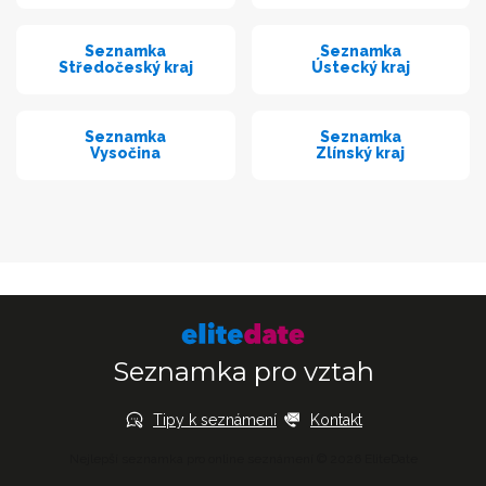
Seznamka
Seznamka
Středočeský kraj
Ústecký kraj
Seznamka
Seznamka
Vysočina
Zlínský kraj
Seznamka pro vztah
Tipy k seznámení
Kontakt
Nejlepší seznamka pro online seznámení © 2026 EliteDate