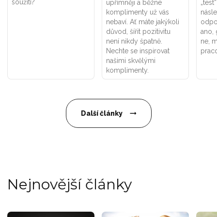
soužití?
upřímněji a běžné
„test
komplimenty už vás
násle
nebaví. Ať máte jakýkoli
odpo
důvod, šířit pozitivitu
ano, 
není nikdy špatně.
ne, m
Nechte se inspirovat
praco
našimi skvělými
komplimenty.
Další články
Nejnovější články