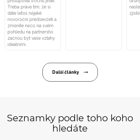
přistupovat trochu jinak.
druhý
Třeba právě tím, že si
násle
dáte letos nějaké
zjistě
novoroční předsevzetí a
změníte něco na svém
pohledu na partnerství,
začnou být vaše vztahy
ideálními.
Další články
Seznamky podle toho koho
hledáte