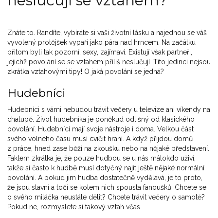
neslučují se vztahem?
Znáte to. Randíte, vybíráte si vaši životní lásku a najednou se váš
vyvolený protějšek vypaří jako pára nad hrncem. Na začátku
přitom byli tak pozorní, sexy, zajímaví. Existují však partneři,
jejichž povolání se se vztahem příliš neslučují. Tito jedinci nejsou
zkrátka vztahovými tipy! O jaká povolání se jedná?
Hudebníci
Hudebníci s vámi nebudou trávit večery u televize ani víkendy na
chalupě. Život hudebníka je poněkud odlišný od klasického
povolání. Hudebníci mají svoje nástroje i doma. Velkou část
svého volného času musí cvičit hraní. A když přijdou domů
z práce, hned zase běží na zkoušku nebo na nějaké představení.
Faktem zkrátka je, že pouze hudbou se u nás málokdo uživí,
takže si často k hudbě musí dotyčný najít ještě nějaké normální
povolání. A pokud jim hudba dostatečně vydělává, je to proto,
že jsou slavní a točí se kolem nich spousta fanoušků. Chcete se
o svého miláčka neustále dělit? Chcete trávit večery o samotě?
Pokud ne, rozmyslete si takový vztah včas.