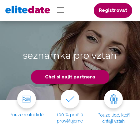
Registrovat
seznamka pro vztah
Chci si najít partnera
Pouze reální lidé
100 % profilů
Pouze lidé, kteří
prověřujeme
chtějí vztah