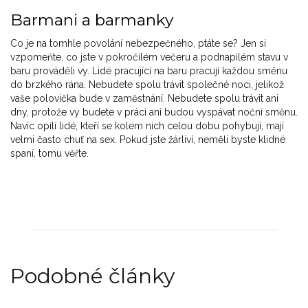
Barmani a barmanky
Co je na tomhle povolání nebezpečného, ptáte se? Jen si
vzpomeňte, co jste v pokročilém večeru a podnapilém stavu v
baru prováděli vy. Lidé pracující na baru pracují každou směnu
do brzkého rána. Nebudete spolu trávit společné noci, jelikož
vaše polovička bude v zaměstnání. Nebudete spolu trávit ani
dny, protože vy budete v práci ani budou vyspávat noční směnu.
Navíc opilí lidé, kteří se kolem nich celou dobu pohybují, mají
velmi často chuť na sex. Pokud jste žárliví, neměli byste klidné
spaní, tomu věřte.
Podobné články