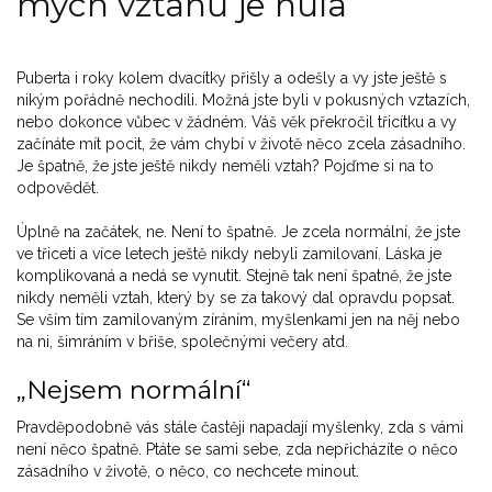
mých vztahů je nula
Puberta i roky kolem dvacítky přišly a odešly a vy jste ještě s
nikým pořádně nechodili. Možná jste byli v pokusných vztazích,
nebo dokonce vůbec v žádném. Váš věk překročil třicítku a vy
začínáte mít pocit, že vám chybí v životě něco zcela zásadního.
Je špatně, že jste ještě nikdy neměli vztah? Pojďme si na to
odpovědět.
Úplně na začátek, ne. Není to špatně. Je zcela normální, že jste
ve třiceti a více letech ještě nikdy nebyli zamilovaní. Láska je
komplikovaná a nedá se vynutit. Stejně tak není špatně, že jste
nikdy neměli vztah, který by se za takový dal opravdu popsat.
Se vším tím zamilovaným zíráním, myšlenkami jen na něj nebo
na ni, šimráním v břiše, společnými večery atd.
„Nejsem normální“
Pravděpodobně vás stále častěji napadají myšlenky, zda s vámi
není něco špatně. Ptáte se sami sebe, zda nepřicházíte o něco
zásadního v životě, o něco, co nechcete minout.