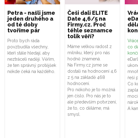
Petra - našli jsme
Češi dali ELITE
Vrá
jeden druhého a
Date 4,6/5 na
eDa
od té doby
Firmy.cz. Proč
děl
tvoříme pár
téhle seznamce
kon
tolik věří?
Proto bych ráda
Vráce
Máme velkou radost z
povzbudila všechny,
co dě
milníku, který pro nás
kteří stále hledají, aby
konč
hodně znamená.
neztráceli naději. Věřím,
eDar
Na Firmy.cz jsme se
že ten správný protějšek
ukon
dostali na hodnocení 4,6
někde čeká na každého.
mnoh
z 5 na základě 468
řeší 
hodnocení.
Co k
Pro někoho je to možná
zapla
jen číslo. Pro nás je to
moci
ale především potvrzení,
náro
že to, co děláme, má
A kam
smysl.