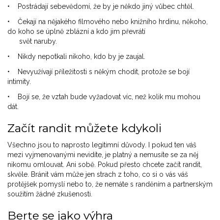
• Postrádají sebevědomí, že by je někdo jiný vůbec chtěl.
• Čekají na nějakého filmového nebo knižního hrdinu, někoho,
do koho se úplně zblázní a kdo jim převrátí
svět naruby.
• Nikdy nepotkali nikoho, kdo by je zaujal.
• Nevyužívají příležitosti s někým chodit, protože se bojí
intimity.
• Bojí se, že vztah bude vyžadovat víc, než kolik mu mohou
dát.
Začít randit můžete kdykoli
Všechno jsou to naprosto legitimní důvody. I pokud ten váš
mezi vyjmenovanými nevidíte, je platný a nemusíte se za něj
nikomu omlouvat. Ani sobě. Pokud přesto chcete začít randit,
skvěle. Bránit vám může jen strach z toho, co si o vás váš
protějšek pomyslí nebo to, že nemáte s randěním a partnerským
soužitím žádné zkušenosti.
Berte se jako výhra