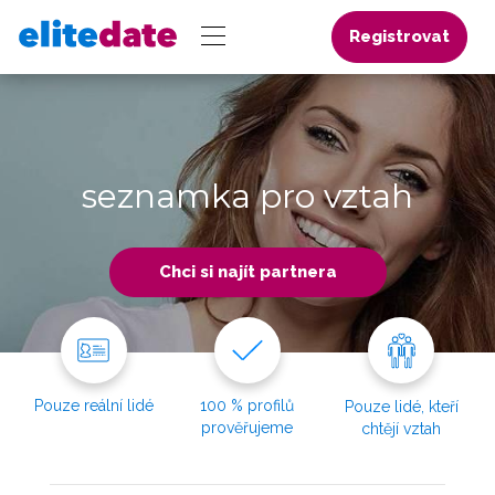
Registrovat
seznamka pro vztah
Chci si najít partnera
Pouze reální lidé
100 % profilů
Pouze lidé, kteří
prověřujeme
chtějí vztah