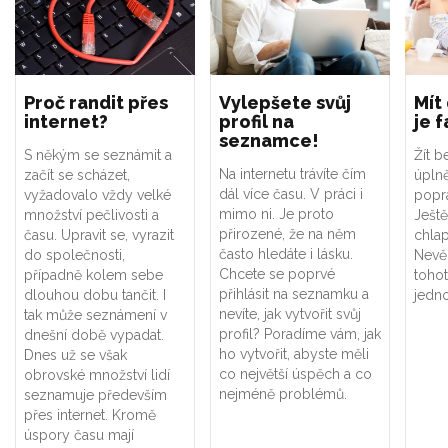
Proč randit přes
Vylepšete svůj
Mít
internet?
profil na
je f
seznamce!
S někým se seznámit a
Žít 
Na internetu trávíte čím
začít se scházet,
úplně
dál více času. V práci i
vyžadovalo vždy velké
popr
mimo ni. Je proto
množství pečlivosti a
Ještě
přirozené, že na něm
času. Upravit se, vyrazit
chla
často hledáte i lásku.
do společnosti,
Nevě
Chcete se poprvé
případně kolem sebe
tohot
přihlásit na seznamku a
dlouhou dobu tančit. I
jedn
nevíte, jak vytvořit svůj
tak může seznámení v
profil? Poradíme vám, jak
dnešní době vypadat.
ho vytvořit, abyste měli
Dnes už se však
co největší úspěch a co
obrovské množství lidí
nejméně problémů.
seznamuje především
přes internet. Kromě
úspory času mají