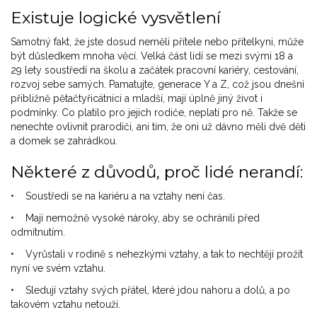
Existuje logické vysvětlení
Samotný fakt, že jste dosud neměli přítele nebo přítelkyni, může
být důsledkem mnoha věcí. Velká část lidí se mezi svými 18 a
29 lety soustředí na školu a začátek pracovní kariéry, cestování,
rozvoj sebe samých. Pamatujte, generace Y a Z, což jsou dnešní
přibližně pětačtyřicátníci a mladší, mají úplně jiný život i
podmínky. Co platilo pro jejich rodiče, neplatí pro ně. Takže se
nenechte ovlivnit prarodiči, ani tím, že oni už dávno měli dvě děti
a domek se zahrádkou.
Některé z důvodů, proč lidé nerandí:
• Soustředí se na kariéru a na vztahy není čas.
• Mají nemožně vysoké nároky, aby se ochránili před
odmítnutím.
• Vyrůstali v rodině s nehezkými vztahy, a tak to nechtějí prožít
nyní ve svém vztahu.
• Sledují vztahy svých přátel, které jdou nahoru a dolů, a po
takovém vztahu netouží.