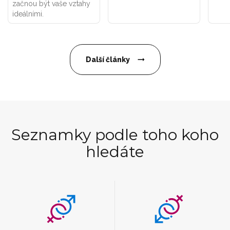
začnou být vaše vztahy
ideálními.
Další články
Seznamky podle toho koho
hledáte