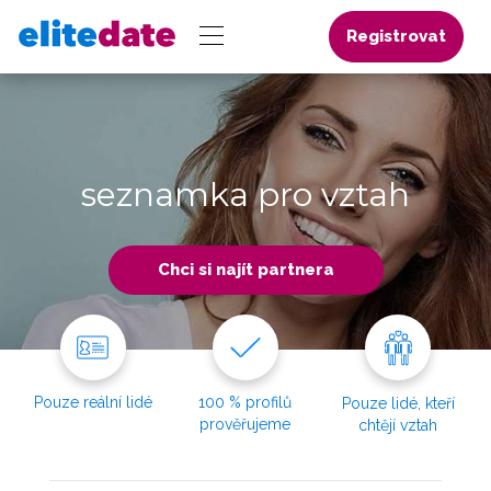
Registrovat
seznamka pro vztah
Chci si najít partnera
Pouze reální lidé
100 % profilů
Pouze lidé, kteří
prověřujeme
chtějí vztah