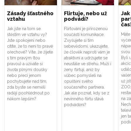
Zásady šťastného
Flirtuje, nebo už
Jak 
vztahu
podvádí?
par
čas
Jak jste na tom se
Flirtování je přirozenou
Máte 
štěstím ve vztahu vy?
součástí komunikace.
vyče
Jste spokojeni nebo
Zvyšujete si tím
nápad
cítíte, že to není to pravé
sebevědomí, ukazujete,
svou
ořechové? Víte, že žijete
že člověk naproti vám je
Byli 
s tím pravým (tou
atraktivní a udržujete se
akcíc
pravou) a užíváte si
neustále ve střehu. Muži i
událo
života plnými doušky
ženy flirtují, aniž by
vašem
nebo přeci jenom
vůbec pomysleli na
už js
pochybujete nad tím,
opuštění svého
ZOO,
zda byste se neměli
současného partnera.
resta
raději poohlédnout po
Jak ale poznat, kdy se z
na zá
někom lepším?
nevinného flirtu stává
Nech
podvádění?
telev
jen t
podív