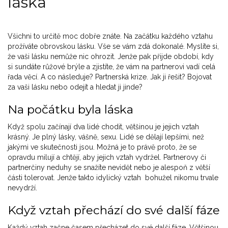
láska
Všichni to určitě moc dobře znáte. Na začátku každého vztahu
prožíváte obrovskou lásku. Vše se vám zdá dokonalé. Myslíte si,
že vaši lásku nemůže nic ohrozit. Jenže pak přijde období, kdy
si sundáte růžové brýle a zjistíte, že vám na partnerovi vadí celá
řada věcí. A co následuje? Partnerská krize. Jak ji řešit? Bojovat
za vaši lásku nebo odejít a hledat ji jinde?
Na počátku byla láska
Když spolu začínají dva lidé chodit, většinou je jejich vztah
krásný. Je plný lásky, vášně, sexu. Lidé se dělají lepšími, než
jakými ve skutečnosti jsou. Možná je to právě proto, že se
opravdu milují a chtějí, aby jejich vztah vydržel. Partnerovy či
partnerčiny neduhy se snažíte nevidět nebo je alespoň z větší
části tolerovat. Jenže takto idylický vztah bohužel nikomu trvale
nevydrží.
Když vztah přechází do své další fáze
Každý vztah začne časem přecházet do své další fáze. Většinou