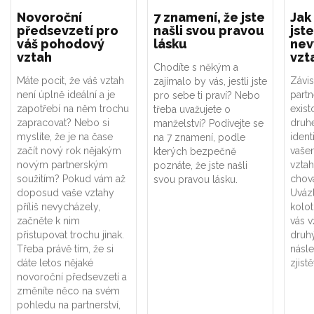
Novoroční
7 znamení, že jste
Jak
předsevzetí pro
našli svou pravou
jste
váš pohodový
lásku
nev
vztah
vzt
Chodíte s někým a
Máte pocit, že váš vztah
Závis
zajímalo by vás, jestli jste
není úplně ideální a je
part
pro sebe ti praví? Nebo
zapotřebí na něm trochu
exist
třeba uvažujete o
zapracovat? Nebo si
druhé
manželství? Podívejte se
myslíte, že je na čase
ident
na 7 znamení, podle
začít nový rok nějakým
vaše
kterých bezpečně
novým partnerským
vztah
poznáte, že jste našli
soužitím? Pokud vám až
chová
svou pravou lásku.
doposud vaše vztahy
Uváz
příliš nevycházely,
kolot
začněte k nim
vás v
přistupovat trochu jinak.
druhý
Třeba právě tím, že si
násle
dáte letos nějaké
zjistě
novoroční předsevzetí a
změníte něco na svém
pohledu na partnerství,