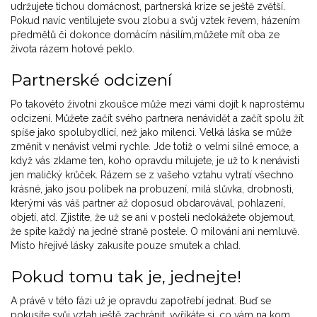
udržujete tichou domácnost, partnerská krize se ještě zvětší.
Pokud navíc ventilujete svou zlobu a svůj vztek řevem, házením
předmětů či dokonce domácím násilím,můžete mít oba ze
života rázem hotové peklo.
Partnerské odcizení
Po takovéto životní zkoušce může mezi vámi dojít k naprostému
odcizení. Můžete začít svého partnera nenávidět a začít spolu žít
spíše jako spolubydlící, než jako milenci. Velká láska se může
změnit v nenávist velmi rychle. Jde totiž o velmi silné emoce, a
když vás zklame ten, koho opravdu milujete, je už to k nenávisti
jen maličký krůček. Rázem se z vašeho vztahu vytratí všechno
krásné, jako jsou polibek na probuzení, milá slůvka, drobnosti,
kterými vás váš partner až doposud obdarovával, pohlazení,
objetí, atd. Zjistíte, že už se ani v posteli nedokážete objemout,
že spíte každý na jedné straně postele. O milování ani nemluvě.
Místo hřejivé lásky zakusíte pouze smutek a chlad.
Pokud tomu tak je, jednejte!
A právě v této fázi už je opravdu zapotřebí jednat. Buď se
pokusíte svůj vztah ještě zachránit, vyříkáte si, co vám na kom