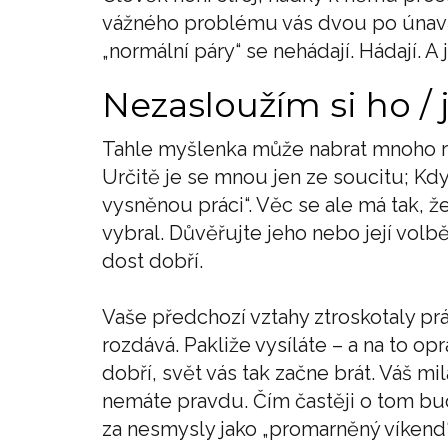
vážného problému vás dvou po únavu z
„normální páry“ se nehádají. Hádají. A j
Nezasloužím si ho / j
Tahle myšlenka může nabrat mnoho r
Určitě je se mnou jen ze soucitu; Kdy
vysněnou práci“. Věc se ale má tak, ž
vybral. Důvěřujte jeho nebo její volbě
dost dobří.
Vaše předchozí vztahy ztroskotaly pr
rozdává. Pakliže vysíláte – a na to op
dobří, svět vás tak začne brát. Váš m
nemáte pravdu. Čím častěji o tom bu
za nesmysly jako „promarněný víkend“