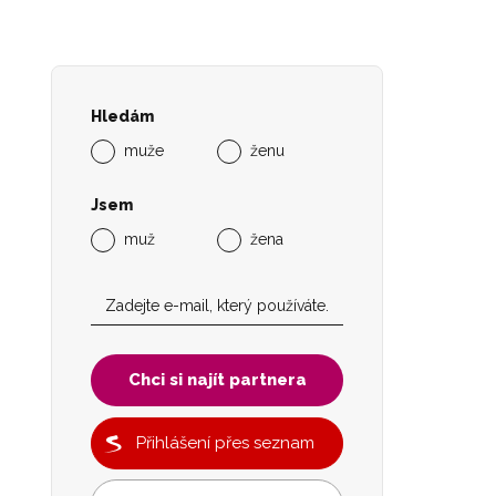
Hledám
muže
ženu
Jsem
muž
žena
Chci si najít partnera
Přihlášení přes seznam