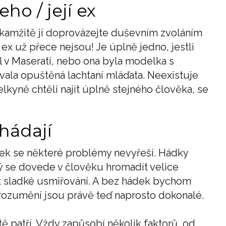
ho / její ex
okamžitě ji doprovázejte duševním zvoláním
 ex už přece nejsou! Je úplně jedno, jestli
il v Maserati, nebo ona byla modelka s
ala opuštěná lachtaní mláďata. Neexistuje
elkyně chtěli najít úplně stejného člověka, se
hádají
ek se některé problémy nevyřeší. Hádky
erý se dovede v člověku hromadit velice
t sladké usmiřování. A bez hádek bychom
orozumění jsou právě teď naprosto dokonalé.
ě patří. Vždy zapůsobí několik faktorů, od