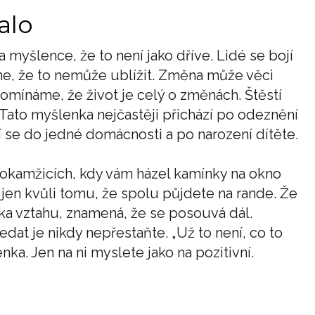
alo
 myšlence, že to není jako dříve. Lidé se bojí
me, že to nemůže ublížit. Změna může věci
omínáme, že život je celý o změnách. Štěstí
. Tato myšlenka nejčastěji přichází po odeznění
í se do jedné domácnosti a po narození dítěte.
 okamžicích, kdy vám házel kamínky na okno
y jen kvůli tomu, že spolu půjdete na rande. Že
ka vztahu, znamená, že se posouvá dál.
edat je nikdy nepřestaňte. „Už to není, co to
nka. Jen na ni myslete jako na pozitivní.