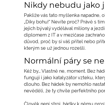
Nikdy nebudu jako je
Pakliže vás tato myšlenka napadne, 
„Díky bohu!“ Nevíte proč? Právě s tím
jejich bývalý vydělával miliony a jezd
diplomem z IT a v mezičase zachraňov
důvod, proč by si váš přítel nebo přít
kterým se už jednou rozešli.
Normální páry se ne
Kéž by… Vlastně ne, moment. Bez hád
fungují i jako katalyzátor vzteku, kt
dlouho. Bez hádek by nemohlo nasta
nevěděli, že ty chvíle perfektního p
Člověk není stroj, hádky k němu prost