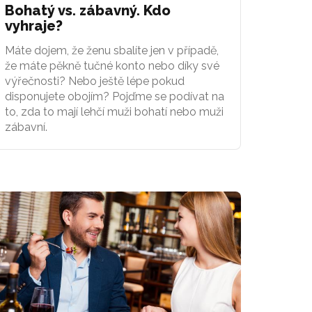
Bohatý vs. zábavný. Kdo
vyhraje?
Máte dojem, že ženu sbalíte jen v případě,
že máte pěkně tučné konto nebo díky své
výřečnosti? Nebo ještě lépe pokud
disponujete obojím? Pojďme se podívat na
to, zda to mají lehčí muži bohatí nebo muži
zábavní.