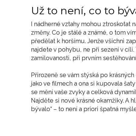
Už to není, co to býv
I nádherné vztahy mohou ztroskotat na
změny. Co je stálé a známé, o tom ví
předělat k horšímu. Jenže všichni zap
najdete v pohybu, ne při sezení v cíli
zamilovanosti, při prvním sestěhován
Přirozeně se vám stýská po krásných
jako ve filmech a ona si kupovala šat
se mění vaše zvyky a celková dynami
Najděte si nové krásné okamžiky. A hl
bývalo“ – to není a priori špatná myšle