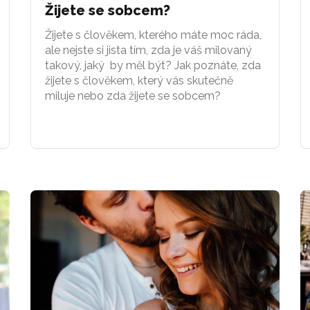
Žijete se sobcem?
Žijete s člověkem, kterého máte moc ráda,
ale nejste si jista tím, zda je váš milovaný
takový, jaký by měl být? Jak poznáte, zda
žijete s člověkem, který vás skutečně
miluje nebo zda žijete se sobcem?