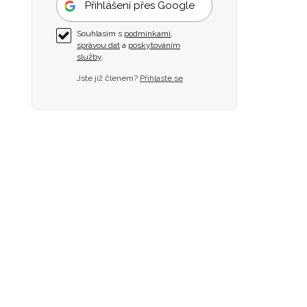
Přihlášení přes Google
Souhlasím s
podmínkami
,
správou dat
a
poskytováním
služby
.
Jste již členem?
Přihlaste se