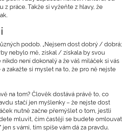
 práce. Takže si vyžeňte z hlavy, že
ak.
i
ůzných podob. „Nejsem dost dobrý / dobrá;
by nebylo mě, získal / získala by svou
e nikdo není dokonalý a že váš miláček si vás
 a zakažte si myslet na to, že pro ně nejste
ávě na tom? Člověk dostává právě to, co
ravdu stačí jen myšlenky – že nejste dost
iláček nutně začne přemýšlet o tom, jestli
dete mluvit, čím častěji se budete omlouvat
 jen s vámi, tím spíše vám dá za pravdu.