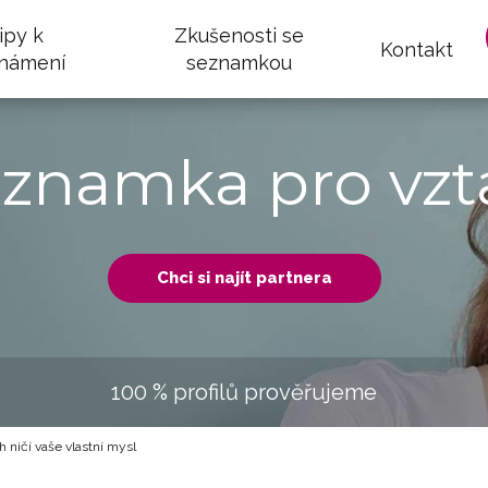
ipy k
Zkušenosti se
Kontakt
námení
seznamkou
eznamka pro vzt
Chci si najít partnera
100 % profilů prověřujeme
 ničí vaše vlastní mysl