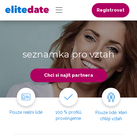
Registrovat
seznamka pro vztah
Chci si najít partnera
Pouze reální lidé
100 % profilů
Pouze lidé, kteří
prověřujeme
chtějí vztah