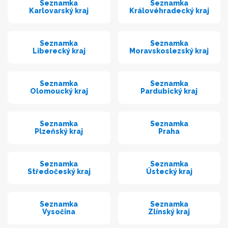
Seznamka
Seznamka
Karlovarský kraj
Královéhradecký kraj
Seznamka
Seznamka
Liberecký kraj
Moravskoslezský kraj
Seznamka
Seznamka
Olomoucký kraj
Pardubický kraj
Seznamka
Seznamka
Plzeňský kraj
Praha
Seznamka
Seznamka
Středočeský kraj
Ústecký kraj
Seznamka
Seznamka
Vysočina
Zlínský kraj