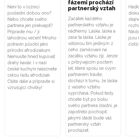
fázemi prochází
Není to v ložnici
Hádk
partnerský vztah
poslední dobou ono?
disku
Začátek každého
Nebo chcete svého
stejn
partnerského vztahu je
partnera jen překvapit?
rozh
nádherný. Láska, láska a
Připravte mu / jí
Nikdo
zase ta láska. Láska je
lahodnou večeři! Mnoho
jsou 
většinou tím jediným z
potravin působí jako
čistš
čeho zamilovaní na
přírodní afrodiziakum.
začátku vztahu žijí. Jenže
Nemusíte hned kupovat
s přibývajícím počtem
drahý kaviár. I v naší
let, které spolu se svým
české kuchyni naleznete
partnerem trávíte,
celou řadu afrodiziak.
dochází k tomu, že láska
Čtěte dále a připravte si
z vašeho vztahu
vzrušující chvilky!
vyprchává. Pokud tedy
chcete být po boku
svého partnera šťastni, je
zapotřebí pochopit,
jakými stádii bude váš
partnerský vztah
procházet.