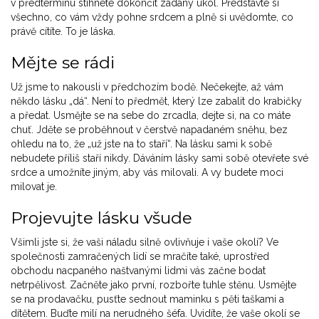
v předtermínu stihnete dokončit zadaný úkol. Představte si
všechno, co vám vždy pohne srdcem a plně si uvědomte, co
právě cítíte. To je láska.
Mějte se rádi
Už jsme to nakousli v předchozím bodě. Nečekejte, až vám
někdo lásku „dá“. Není to předmět, který lze zabalit do krabičky
a předat. Usmějte se na sebe do zrcadla, dejte si, na co máte
chuť. Jděte se proběhnout v čerstvě napadaném sněhu, bez
ohledu na to, že „už jste na to staří“. Na lásku sami k sobě
nebudete příliš staří nikdy. Dáváním lásky sami sobě otevřete své
srdce a umožníte jiným, aby vás milovali. A vy budete moci
milovat je.
Projevujte lásku všude
Všimli jste si, že vaši náladu silně ovlivňuje i vaše okolí? Ve
společnosti zamračených lidí se mračíte také, uprostřed
obchodu nacpaného naštvanými lidmi vás začne bodat
netrpělivost. Začněte jako první, rozbořte tuhle stěnu. Usmějte
se na prodavačku, pusťte sednout maminku s pěti taškami a
dítětem. Buďte milí na nerudného šéfa. Uvidíte, že vaše okolí se