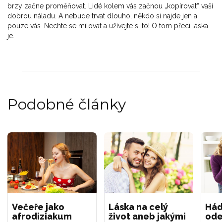
brzy začne proměňovat. Lidé kolem vás začnou „kopírovat“ vaši
dobrou náladu. A nebude trvat dlouho, někdo si najde jen a
pouze vás. Nechte se milovat a užívejte si to! O tom přeci láska
je.
Podobné články
Večeře jako
Láska na celý
Hád
afrodiziakum
život aneb jakými
ode