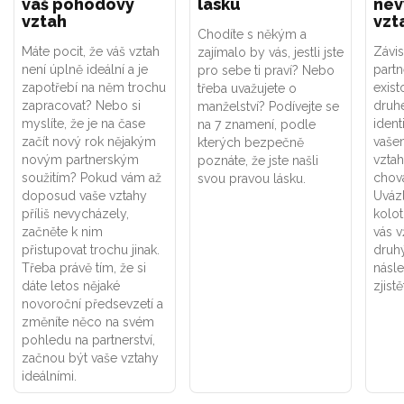
váš pohodový
lásku
nev
vztah
vzt
Chodíte s někým a
Máte pocit, že váš vztah
Závis
zajímalo by vás, jestli jste
není úplně ideální a je
part
pro sebe ti praví? Nebo
zapotřebí na něm trochu
exist
třeba uvažujete o
zapracovat? Nebo si
druhé
manželství? Podívejte se
myslíte, že je na čase
ident
na 7 znamení, podle
začít nový rok nějakým
vaše
kterých bezpečně
novým partnerským
vztah
poznáte, že jste našli
soužitím? Pokud vám až
chová
svou pravou lásku.
doposud vaše vztahy
Uváz
příliš nevycházely,
kolot
začněte k nim
vás v
přistupovat trochu jinak.
druhý
Třeba právě tím, že si
násle
dáte letos nějaké
zjistě
novoroční předsevzetí a
změníte něco na svém
pohledu na partnerství,
začnou být vaše vztahy
ideálními.