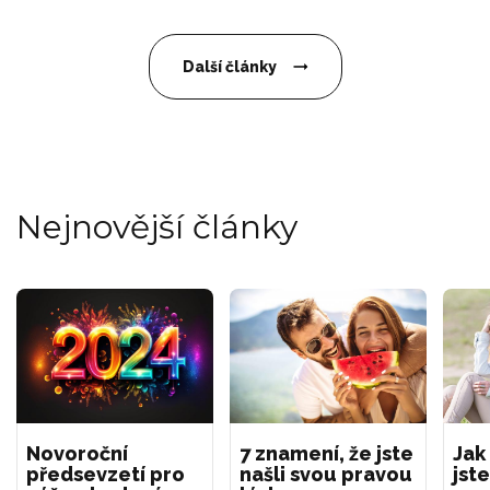
Další články
Nejnovější články
Novoroční
7 znamení, že jste
Jak
předsevzetí pro
našli svou pravou
jste