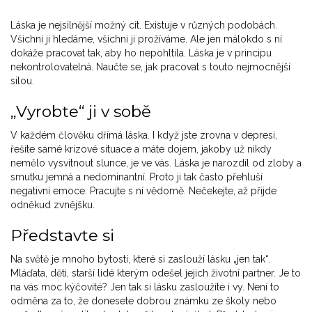
Láska je nejsilnější možný cit. Existuje v různých podobách.
Všichni ji hledáme, všichni ji prožíváme. Ale jen málokdo s ní
dokáže pracovat tak, aby ho nepohltila. Láska je v principu
nekontrolovatelná. Naučte se, jak pracovat s touto nejmocnější
silou.
„Vyrobte“ ji v sobě
V každém člověku dřímá láska. I když jste zrovna v depresi,
řešíte samé krizové situace a máte dojem, jakoby už nikdy
nemělo vysvitnout slunce, je ve vás. Láska je narozdíl od zloby a
smutku jemná a nedominantní. Proto ji tak často přehluší
negativní emoce. Pracujte s ní vědomě. Nečekejte, až přijde
odněkud zvnějšku.
Představte si
Na světě je mnoho bytostí, které si zaslouží lásku „jen tak“.
Mláďata, děti, starší lidé kterým odešel jejich životní partner. Je to
na vás moc kýčovité? Jen tak si lásku zasloužíte i vy. Není to
odměna za to, že donesete dobrou známku ze školy nebo