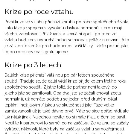
Krize po roce vztahu
První krize ve vztahu přichází zhruba po roce společného života.
Tato fáze je spojena s vysokou dávkou hormonů, kterou mají
všichni zamilovaní. Přitažlivost a sexuální apetit po roce ze
vztahu buď zcela vyprchá, nebo se naopak ještě zintenzivní. A to
je zásadní okamžik pro budoucnost vaší lásky. Takže pokud jste
to po roce nevzdali, gratulujeme.
Krize po 3 letech
Dalších krize přichází většinou po pár letech společného
soužití. Traduje se, že další větší krize přijde kolem třetího roku
společného soužití. Zjistíte totiž, že partner není takový, do
jakého jste se zamilovali. Oba dva jste se začali chovat zcela
normálně, už nemáte potřebu se jeden před druhým dělat
lepšími, než jakým / jakou ve skutečnosti jste. Fáze velké
zamilovanosti už je také dávno pryč. Máte se sice pořád rádi, ale
tak nějak jinak. Najednou nevíte, co si máte říkat, o čem se bavit.
Necítíte k partnerovi to samé, co na začátku. Ze vztahu se začaly
vytrácet něžnosti, které byly na začátku vztahu samozřejmostí.