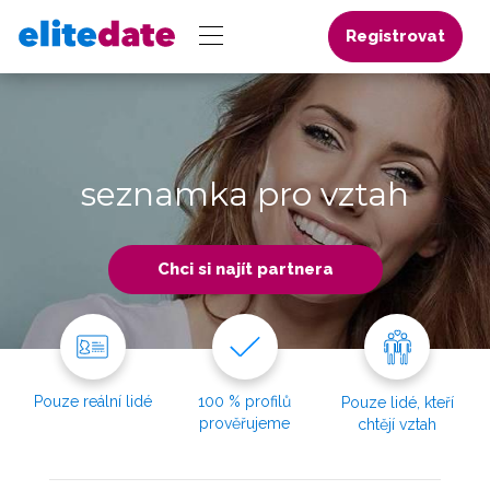
Registrovat
seznamka pro vztah
Chci si najít partnera
Pouze reální lidé
100 % profilů
Pouze lidé, kteří
prověřujeme
chtějí vztah