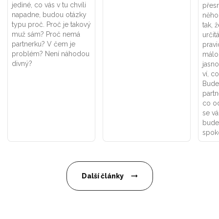
jediné, co vás v tu chvíli
přes
napadne, budou otázky
něho
typu proč. Proč je takový
tak, 
muž sám? Proč nemá
určit
partnerku? V čem je
pravi
problém? Není náhodou
málo
divný?
jasno
ví, c
Budet
partn
co od
se vá
bude
spoko
Další články