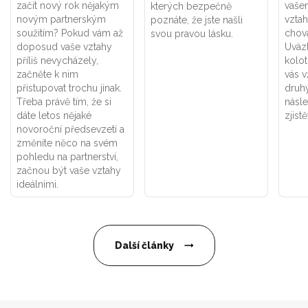
začít nový rok nějakým
vaše
kterých bezpečně
novým partnerským
vztah
poznáte, že jste našli
soužitím? Pokud vám až
chová
svou pravou lásku.
doposud vaše vztahy
Uváz
příliš nevycházely,
kolot
začněte k nim
vás v
přistupovat trochu jinak.
druhý
Třeba právě tím, že si
násle
dáte letos nějaké
zjistě
novoroční předsevzetí a
změníte něco na svém
pohledu na partnerství,
začnou být vaše vztahy
ideálními.
Další články