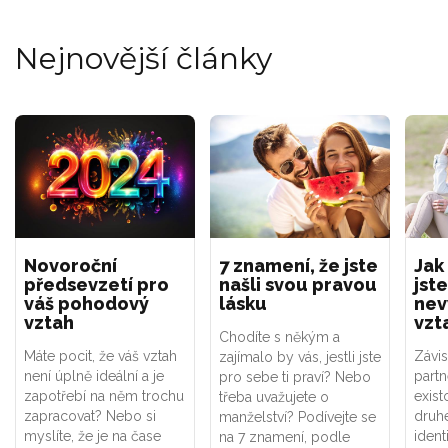
Nejnovější články
Novoroční
7 znamení, že jste
Jak
předsevzetí pro
našli svou pravou
jste
váš pohodový
lásku
nev
vztah
vzt
Chodíte s někým a
Máte pocit, že váš vztah
Závis
zajímalo by vás, jestli jste
není úplně ideální a je
part
pro sebe ti praví? Nebo
zapotřebí na něm trochu
exist
třeba uvažujete o
zapracovat? Nebo si
druhé
manželství? Podívejte se
myslíte, že je na čase
ident
na 7 znamení, podle