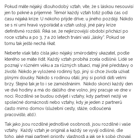
Pokud máte nějaký dlouhodobý vztah, víte, že s láskou nesouvisí
jen to pěkné a příjemné. Téměř každý vztah totiž potká čas od
času nějaká krize. U někoho přijde dříve, u jiného později. Někdo
se s ní umí hravě vypořádat a vztah ustojí, jiné páry krize
definitivně rozdělí. Říká se, že nejkrizovější období přichází po
roce vztahu a po 3, 7 a 20 letech trvání vaší „lásky“. Pokud se
tomu tak ještě nechá říkat.
Neberte však tato čísla jako nějaký směrodatný ukazatel, podle
kterého se máte řídit. Každý vztah probíhá zcela odlišně. Lidé se
poznají v různém věku a za různých situací, mají jiné představy o
životě. Někdo je vyloženě rodinný typ, jiný si chce života užívat
plnými doušky. Někdo s rodinou otálí, jiný si pořídí děti velmi
brzy. Stejně tak je to i se zaměstnáním. Někdo skončí každý den
ve dvě hodiny a má do dalšího dne volno, jiný pracuje ve dne v
noci. Rozdílně se budou odvíjet i vztahy, kdy partneři nežijí ve
společné domácnosti nebo vztahy, kdy je jeden z partnerů
často mimo domov (služební cesty, stáže, odloučená
pracoviště, atd.).
Tak jako jsou rozdílné jednotlivé osobnosti, jsou rozdílné i vaše
vztahy. Každý vztah je originál a každý se vyvíjí odlišně, dle
toho, jaké mají partneři priority, vlastnosti a jak se k sobě chovají.