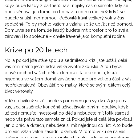
když bude každý z partnerů trávit nějaký čas o samotě, kdy se
bude věnovat jen tomu, co ho baví a co má rád, než když se
budete snažit mermomocí křečovitě trávit veškerý volný čas
společně. To by mohlo vašemu vztahu spíše ublížit než pomoci.
Domluvte se na tom, že každý budete mít prostor pro to své a
zároveň i to společné – chvíle trávené jako kompletní rodina.
Krize po 20 letech
No, a pokud jste stále spolu a sedmiletou krizi jste ustáli, čeká
vás minimálně ještě jedna velká životní zkouška. A tou bývá
právě odchod vašich dětí z domova. Ta prázdnota, která
najednou ve vašem domě zavládne, bude pro velkou část z vás
nepřekonatelná. Obzvlášť pro matky, které se svým dětem celý
život věnovaly.
V této chvíli už si zůstanete s partnerem jen vy dva. A je jen na
vás, zda si začnete konečně užívat života plnými doušky, když
už teď nemusíte investovat do dětí a nebudete mít tolik starostí
nebo vás právě tato samota zničí. Pokud jste si celá léta povídali
jen o práci a dětech, nebudete si mít najednou co říct. A to bude
pro váš vztah velmi zásadní okamžik. V tomto věku se na vás
začnou projevovat první známky stárnutí a zdravotní problémy s