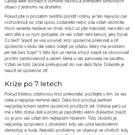
Častěji také dochází k výměně názorů a přenášení stresových
situací z jednoho na druhého.
Pokud jste si prozatím nestihli pořídit rodinu, je ten nejvyšší čas
rozhodnout se, zda spolu zůstanete nebo zda vztah ukončíte.
Horší varianta nastává ve chvíli, když už jste manželé, narodilo se
vám dítě a vy nyní zjišťujete, že váš vztah není takový, jaký býval.
Co teď? Snažit se vše urovnat, krizi společně překonat a žít
společně v klidu dál nebo odejít ze vztahu, který má problém,
jen tak bez boje? V této fázi už nemá smysl snažit se obnovovat
prvotní zamilovanost a vášeň, která u vás panovala na začátku.
Vztah se totiž začíná přehupovat do své další fáze. Důležité je
naučit se společně žít!
Krize po 7 letech
Pokud tříletou vztahovou krizi překonáte, počítejte s tím, že vás
čeká a nejspíše nemine další. Další krizi pociťují partneři
nejčastěji kolem sedmi společně prožitých let. Většina párů už
má v této době děti a proto je zapotřebí velmi důkladně zvážit,
co je pro váš vztah tím nejlepším řešením. Toto období je
nejčastěji spojováno s obdobím, kdy vás užírá každodenní
stereotyp a nuda. Největší problémy se objevují ve chvílích, kdy