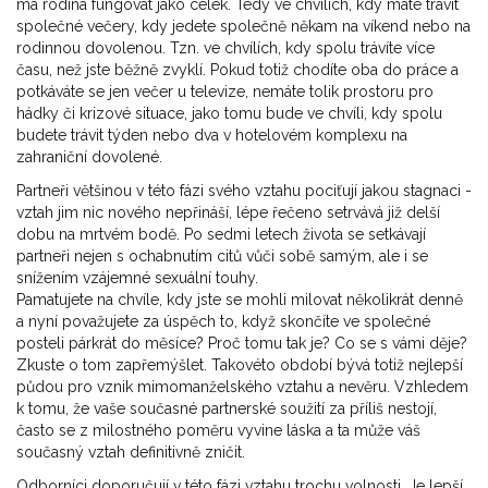
má rodina fungovat jako celek. Tedy ve chvílích, kdy máte trávit
společné večery, kdy jedete společně někam na víkend nebo na
rodinnou dovolenou. Tzn. ve chvílích, kdy spolu trávíte více
času, než jste běžně zvyklí. Pokud totiž chodíte oba do práce a
potkáváte se jen večer u televize, nemáte tolik prostoru pro
hádky či krizové situace, jako tomu bude ve chvíli, kdy spolu
budete trávit týden nebo dva v hotelovém komplexu na
zahraniční dovolené.
Partneři většinou v této fázi svého vztahu pociťují jakou stagnaci -
vztah jim nic nového nepřináší, lépe řečeno setrvává již delší
dobu na mrtvém bodě. Po sedmi letech života se setkávají
partneři nejen s ochabnutím citů vůči sobě samým, ale i se
snížením vzájemné sexuální touhy.
Pamatujete na chvíle, kdy jste se mohli milovat několikrát denně
a nyní považujete za úspěch to, když skončíte ve společné
posteli párkrát do měsíce? Proč tomu tak je? Co se s vámi děje?
Zkuste o tom zapřemýšlet. Takovéto období bývá totiž nejlepší
půdou pro vznik mimomanželského vztahu a nevěru. Vzhledem
k tomu, že vaše současné partnerské soužití za příliš nestojí,
často se z milostného poměru vyvine láska a ta může váš
současný vztah definitivně zničit.
Odborníci doporučují v této fázi vztahu trochu volnosti. Je lepší,