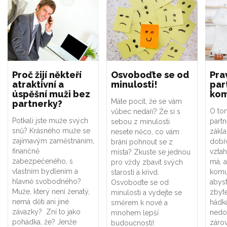
Proč žijí někteří
Osvoboďte se od
Pra
atraktivní a
minulosti!
par
úspěšní muži bez
kom
Máte pocit, že se vám
partnerky?
O tom
vůbec nedaří? Že si s
Potkali jste muže svých
part
sebou z minulosti
snů? Krásného muže se
zákl
nesete něco, co vám
zajímavým zaměstnáním,
dobře
brání pohnout se z
finančně
vztah
místa? Zkuste se jednou
zabezpečeného, s
má, a
pro vždy zbavit svých
vlastním bydlením a
komu
starostí a křivd.
hlavně svobodného?
abyst
Osvoboďte se od
Muže, který není ženatý,
zbyt
minulosti a vydejte se
nemá děti ani jiné
hádk
směrem k nové a
závazky? Zní to jako
nedo
mnohem lepší
pohádka, že? Jenže
zárov
budoucnosti!