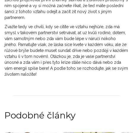
ním spojené a vy si možná začnete říkat, že teď máte poslední
šanci z tohoto vztahu odejít a začít žít nový život s jiným
partnerem.
Zvažte tedy ve chvíli, kdy se cítíte ve vztahu nejhůře, zda má
smysl v takovém partnerství setrvávat, ať už kvůli rodině, dětem,
vám samotným nebo zda vám bude lépe v náručí někoho
jiného. Pamatujte však, že láska sice kvete v každém věku, ale že
růžové brýle budete muset sundat dříve nebo později v každém
vztahu (i v tom novém). Otázkou je, zda je vaše partnerství
únosné a zda vám i přes tyto krize stále něco dává nebo zda
vám energii spíše bere! A podle toho se rozhodujte, jak se svým
životem naložíte!
Podobné články