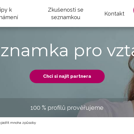
ipy k
Zkušenosti se
Kontakt
námení
seznamkou
eznamka pro vzt
Chci si najít partnera
100 % profilů prověřujeme
yjádřit mnoha způsoby