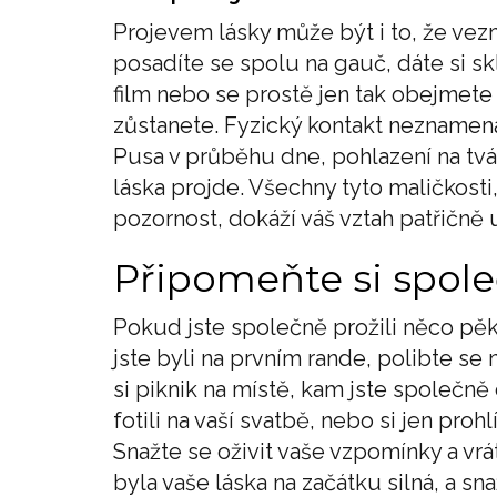
Projevem lásky může být i to, že vez
posadíte se spolu na gauč, dáte si sk
film nebo se prostě jen tak obejmete 
zůstanete. Fyzický kontakt neznamená j
Pusa v průběhu dne, pohlazení na tvá
láska projde. Všechny tyto maličkosti
pozornost, dokáží váš vztah patřičně u
Připomeňte si spole
Pokud jste společně prožili něco pěk
jste byli na prvním rande, polibte se 
si piknik na místě, kam jste společně 
fotili na vaší svatbě, nebo si jen pro
Snažte se oživit vaše vzpomínky a vrát
byla vaše láska na začátku silná, a snaž