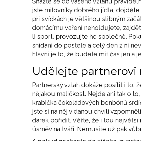
Snažte se do vašeho vztahu pravideln
jste milovníky dobrého jídla, dojděte
při svíčkách je většinou slibným za
domácímu vaření neholdujete, zajdět
li sport, provozujte ho společně. Pok
snídani do postele a celý den z ní ne
hlavní je to, že budete mít čas jen a j
Udělejte partnerovi
Partnerský vztah dokáže posílit i to,
nějakou maličkost. Nejde ani tak o to
krabička čokoládových bonbónů srdíčk
jste si na něj v danou chvíli vzpomněli
dárek pořídit. Věřte, že i tou největš
úsměv na tváři. Nemusíte už pak vůbec