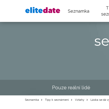
T
Seznamka
sez
s
Pouze reální lidé
Seznamka
Tipy k seznámení
Vztahy
Láska se dá v