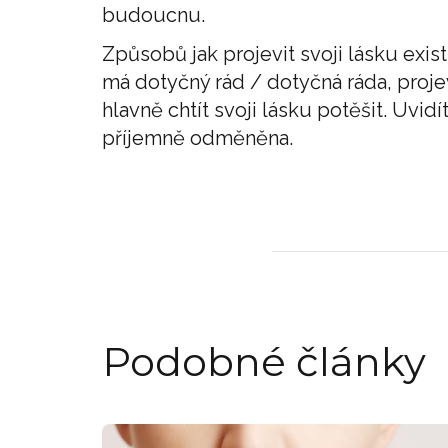
budoucnu.
Způsobů jak projevit svoji lásku exis
má dotyčný rád / dotyčná ráda, proje
hlavně chtít svoji lásku potěšit. Uvid
příjemně odměněna.
Podobné články