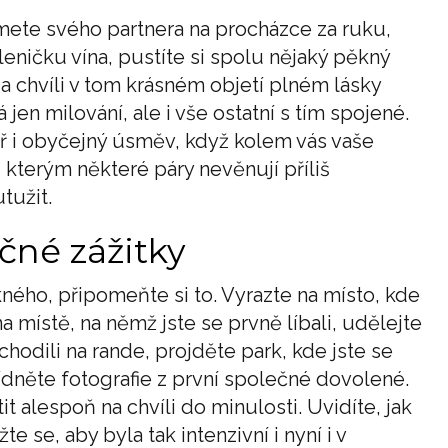
mete svého partnera na procházce za ruku,
leničku vína, pustíte si spolu nějaký pěkný
a chvíli v tom krásném objetí plném lásky
en milování, ale i vše ostatní s tím spojené.
ř i obyčejný úsměv, když kolem vás vaše
, kterým některé páry nevěnují příliš
tužit.
čné zážitky
ného, připomeňte si to. Vyrazte na místo, kde
na místě, na němž jste se prvně líbali, udělejte
chodili na rande, projděte park, kde jste se
hlídněte fotografie z první společné dovolené.
it alespoň na chvíli do minulosti. Uvidíte, jak
te se, aby byla tak intenzivní i nyní i v