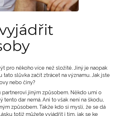
vyjádřit
soby
ýt pro někoho více než složité. Jiný je naopak
tato slůvka začít ztrácet na významu. Jak jste
lovy nebo činy?
u partnerovi jiným způsobem. Někdo umí o
ný tento dar nemá. Ani to však není na škodu,
iným způsobem. Takže kdo si myslí, že se dá
ásku totiž můžete vyjádřit i tím, jak se ke