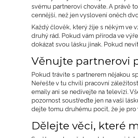
svému partnerovi chováte. A právě t
cennější, než jen vyslovení oněch dvou
Každý člověk, který žije s někým ve v
druhý rád. Pokud vám příroda ve výřeč
dokázat svou lásku jinak. Pokud nevíte
Věnujte partnerovi 
Pokud trávíte s partnerem nějakou spo
Neřešte v tu chvíli pracovní záležito
emaily ani se nedívejte na televizi. V
pozornost soustřeďte jen na vaši lásku
dejte tomu druhému pocit, že je pro 
Dělejte věci, které 