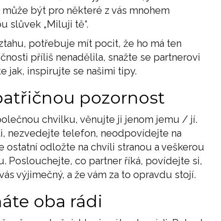
o může být pro některé z vás mnohem
 slůvek „Miluji tě“.
ztahu, potřebuje mít pocit, že ho má ten
nosti příliš nenadělila, snažte se partnerovi
 jak, inspirujte se našimi tipy.
patřičnou pozornost
lečnou chvilku, věnujte ji jenom jemu / jí.
sti, nezvedejte telefon, neodpovídejte na
še ostatní odložte na chvíli stranou a veškerou
. Poslouchejte, co partner říká, povídejte si,
vás výjimečný, a že vám za to opravdu stojí.
máte oba rádi