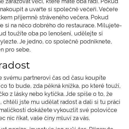
ě zařazovat věci, které máte oba rádi. Pokud
 nakoupit a uvařte si společně večeři. Večeře
čátkem příjemně stráveného večera. Pokud
e si na něco dobrého do restaurace. Milujete-
ud toužíte oba po lenošení, udělejte si
vylezte. Je jedno, co společně podniknete,
en pro sebe.
 radost
 že svému partnerovi čas od času koupíte
, co to bude, zda pěkná knížka, po které touží,
o z lásky nebo kytička. Jde spíše o to, že
, chtěli jste mu udělat radost a dali si tu práci
í maličkostí dokážete vykouzlit své polovičce
 nic říkat, vaše činy mluví za vás.