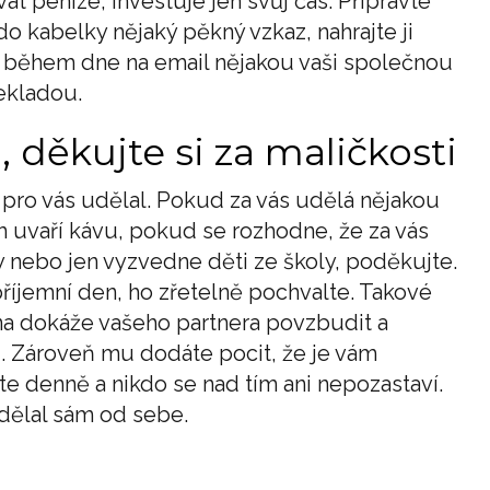
t peníze, investuje jen svůj čas. Připravte
do kabelky nějaký pěkný vzkaz, nahrajte ji
i během dne na email nějakou vaši společnou
nekladou.
 děkujte si za maličkosti
 pro vás udělal. Pokud za vás udělá nějakou
 uvaří kávu, pokud se rozhodne, že za vás
y nebo jen vyzvedne děti ze školy, poděkujte.
příjemní den, ho zřetelně pochvalte. Takové
 dokáže vašeho partnera povzbudit a
. Zároveň mu dodáte pocit, že je vám
te denně a nikdo se nad tím ani nepozastaví.
udělal sám od sebe.