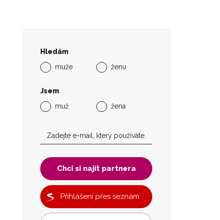
Hledám
muže
ženu
Jsem
muž
žena
Chci si najít partnera
Přihlášení přes seznam