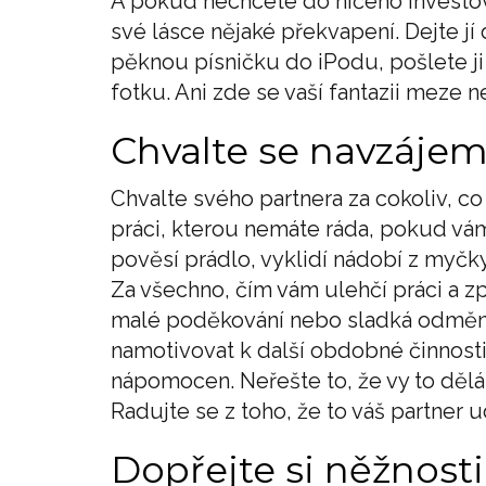
A pokud nechcete do ničeho investova
své lásce nějaké překvapení. Dejte jí 
pěknou písničku do iPodu, pošlete j
fotku. Ani zde se vaší fantazii meze 
Chvalte se navzájem,
Chvalte svého partnera za cokoliv, co
práci, kterou nemáte ráda, pokud vám
pověsí prádlo, vyklidí nádobí z myčk
Za všechno, čím vám ulehčí práci a z
malé poděkování nebo sladká odměna
namotivovat k další obdobné činnosti
nápomocen. Neřešte to, že vy to dělá
Radujte se z toho, že to váš partner 
Dopřejte si něžnosti