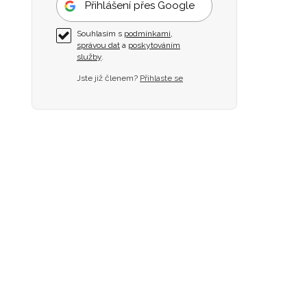
Přihlášení přes Google
Souhlasím s
podmínkami
,
správou dat
a
poskytováním
služby
.
Jste již členem?
Přihlaste se