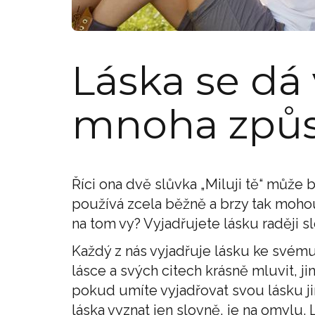
Láska se dá 
mnoha způ
Říci ona dvě slůvka „Miluji tě“ může b
používá zcela běžně a brzy tak mohou 
na tom vy? Vyjadřujete lásku raději s
Každý z nás vyjadřuje lásku ke svém
lásce a svých citech krásně mluvit, ji
pokud umíte vyjadřovat svou lásku j
láska vyznat jen slovně, je na omylu. L