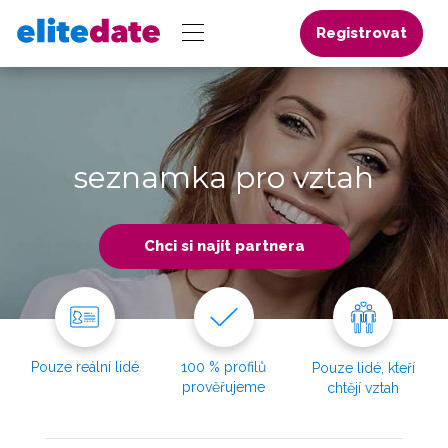
Registrovat
seznamka pro vztah
Chci si najít partnera
Pouze reální lidé
100 % profilů
Pouze lidé, kteří
prověřujeme
chtějí vztah