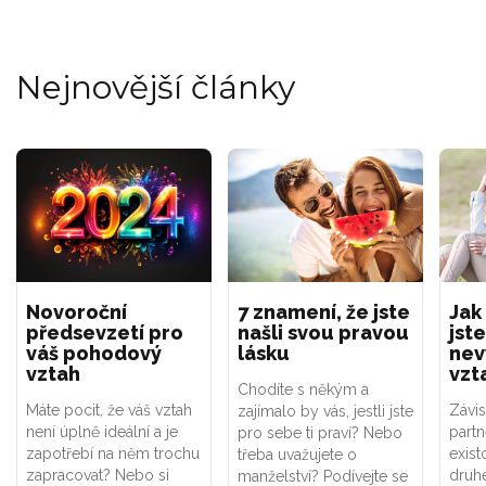
Nejnovější články
Novoroční
7 znamení, že jste
Jak
předsevzetí pro
našli svou pravou
jste
váš pohodový
lásku
nev
vztah
vzt
Chodíte s někým a
Máte pocit, že váš vztah
Závis
zajímalo by vás, jestli jste
není úplně ideální a je
part
pro sebe ti praví? Nebo
zapotřebí na něm trochu
exist
třeba uvažujete o
zapracovat? Nebo si
druhé
manželství? Podívejte se