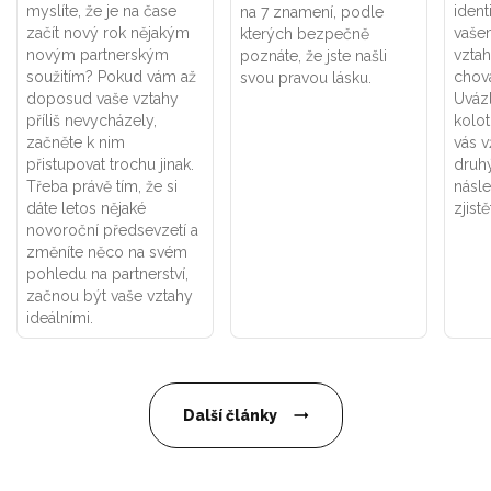
myslíte, že je na čase
ident
na 7 znamení, podle
začít nový rok nějakým
vaše
kterých bezpečně
novým partnerským
vztah
poznáte, že jste našli
soužitím? Pokud vám až
chová
svou pravou lásku.
doposud vaše vztahy
Uváz
příliš nevycházely,
kolot
začněte k nim
vás v
přistupovat trochu jinak.
druhý
Třeba právě tím, že si
násle
dáte letos nějaké
zjistě
novoroční předsevzetí a
změníte něco na svém
pohledu na partnerství,
začnou být vaše vztahy
ideálními.
Další články