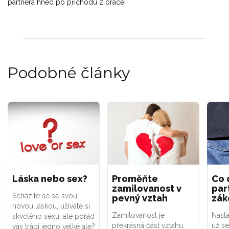
partnera hned po příchodu z práce!
Podobné články
Láska nebo sex?
Proměňte
Co 
zamilovanost v
par
Scházíte se se svou
pevný vztah
zá
novou láskou, užíváte si
Zamilovanost je
Nasta
skvělého sexu, ale pořád
překrásná část vztahu.
už se
vás trápí jedno velké ale?