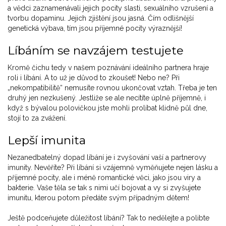
a vědci zaznamenávali jejich pocity slasti, sexuálního vzrušení a
tvorbu dopaminu. Jejich zjištění jsou jasná. Čím odlišnější
genetická výbava, tím jsou příjemné pocity výraznější!
Líbáním se navzájem testujete
Kromě čichu tedy v našem poznávání ideálního partnera hraje
roli i líbání. A to už je důvod to zkoušet! Nebo ne? Při
„nekompatibilitě“ nemusíte rovnou ukončovat vztah. Třeba je ten
druhý jen nezkušený. Jestliže se ale necítíte úplně příjemně, i
když s bývalou polovičkou jste mohli prolíbat klidně půl dne,
stojí to za zvážení.
Lepší imunita
Nezanedbatelný dopad líbání je i zvyšování vaší a partnerovy
imunity. Nevěříte? Při líbání si vzájemně vyměňujete nejen lásku a
příjemné pocity, ale i méně romantické věci, jako jsou viry a
bakterie. Vaše těla se tak s nimi učí bojovat a vy si zvyšujete
imunitu, kterou potom předáte svým případným dětem!
Ještě podceňujete důležitost líbání? Tak to nedělejte a polibte