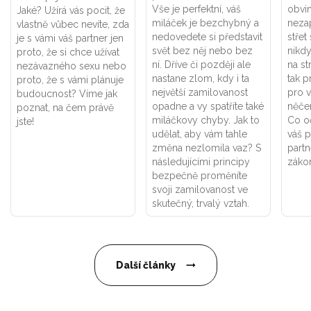
Vše je perfektní, váš
obvi
Jaké? Užírá vás pocit, že
miláček je bezchybný a
neza
vlastně vůbec nevíte, zda
nedovedete si představit
střet
je s vámi váš partner jen
svět bez něj nebo bez
nikdy
proto, že si chce užívat
ní. Dříve či později ale
na st
nezávazného sexu nebo
nastane zlom, kdy i ta
tak p
proto, že s vámi plánuje
největší zamilovanost
pro 
budoucnost? Víme jak
opadne a vy spatříte také
něče
poznat, na čem právě
miláčkovy chyby. Jak to
Co o
jste!
udělat, aby vám tahle
váš p
změna nezlomila vaz? S
partn
následujícími principy
záko
bezpečně proměníte
svoji zamilovanost ve
skutečný, trvalý vztah.
Další články