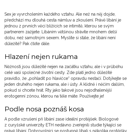
Sex je vyvrcholením každého vztahu. Ale než na něj dojde,
předchází mu dlouhá cesta námluv a zkoušení. Právě líbání je
jednou z prvních věcí blížících se intimitě, kterou se svým
partnerem zažijete. Líbáním většinou strávíte mnohem delší
dobu, než samotným sexem. Myslíte si stále, že líbání není
důležité? Pak čtěte dále.
Hlazení nejen rukama
Něžnosti jsou důležité nejen na začátku vztahu, ale i v průběhu
celé vaší společné životní cesty. Zde platí jedno důležité
pravidlo, že „pohladit po hlavičce“ opravdu nestačí. Dotýkejte se
jeden druhého nejen rukama, ale i ústy. A klidně i něčím dalším,
pokud si chcete hrát. Rty jako takové jsou nejodhalenější
erotogenní zónou, kterou na těle máte. Používejte je!
Podle nosa poznáš kosa
A podle vzrušení při líbání zase ideální protějšek. Biologové
z curyšské univerzity ETH nedávno zveřejnili studie týkající se
právě líbání. Dobrovolníci se postupně líbali s několika protějšky