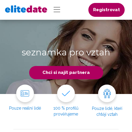
Registrovat
seznamka pro vztah
Chci si najít partnera
Pouze reální lidé
100 % profilů
Pouze lidé, kteří
prověřujeme
chtějí vztah