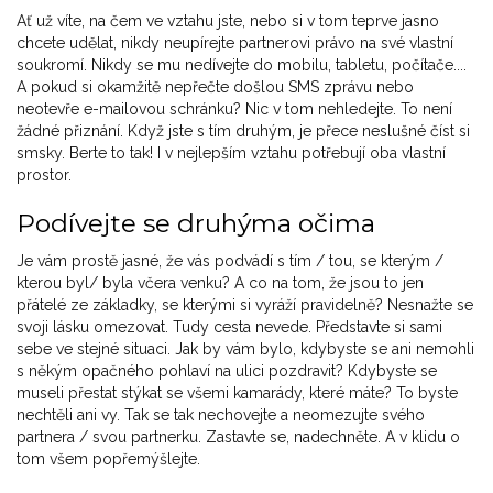
Ať už víte, na čem ve vztahu jste, nebo si v tom teprve jasno
chcete udělat, nikdy neupírejte partnerovi právo na své vlastní
soukromí. Nikdy se mu nedívejte do mobilu, tabletu, počítače....
A pokud si okamžitě nepřečte došlou SMS zprávu nebo
neotevře e-mailovou schránku? Nic v tom nehledejte. To není
žádné přiznání. Když jste s tím druhým, je přece neslušné číst si
smsky. Berte to tak! I v nejlepším vztahu potřebují oba vlastní
prostor.
Podívejte se druhýma očima
Je vám prostě jasné, že vás podvádí s tím / tou, se kterým /
kterou byl/ byla včera venku? A co na tom, že jsou to jen
přátelé ze základky, se kterými si vyráží pravidelně? Nesnažte se
svoji lásku omezovat. Tudy cesta nevede. Představte si sami
sebe ve stejné situaci. Jak by vám bylo, kdybyste se ani nemohli
s někým opačného pohlaví na ulici pozdravit? Kdybyste se
museli přestat stýkat se všemi kamarády, které máte? To byste
nechtěli ani vy. Tak se tak nechovejte a neomezujte svého
partnera / svou partnerku. Zastavte se, nadechněte. A v klidu o
tom všem popřemýšlejte.