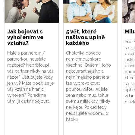
Jak bojovat s
5 vět, které
Milu
vyhořením ve
naštvou úplně
Proti
vztahu?
každého
s ciz
Máte s partnerem /
Cholerika dovede
dvojn
partnerkou neustále
namíchnout skoro
lásku
rozepře? Nepřistoupí
všechno. Ovšem i toho
plán
váš partner nikdy na váš
nejtolerantnějšího a
budo
názor? Ustupujete vždy
nejmírnějšího partnera
chcet
jen vy? Máte pocit, že je
lze vyprovokovat
s ciz
váš vztah na hranici
pouhou větou. Ať jste
upří
vyhoření? Poradíme
žena nebo muž, tohle
zdán
vám, jak s tím bojovat.
svému miláčkovi nikdy
otázk
neříkejte. Pokud tedy
neusilujete vědomě o
hádku.