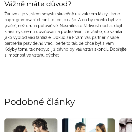
Vážně máte důvod?
Žárlivost je v jistém smyslu skutečně ukazatelem lásky. Jsme
naprogramovaní chránit to, co je naše. A co by mohlo být víc
„naše“, než druhá polovička? Nesmíte ale žárlivost nechat dojít
k nesmyslnému obviňování a podezřívání ze všeho, co vzniká
jako výplod vaší fantazie. Dokud se k vám váš partner / vaše
partnerka pravidelně vrací, berte to tak, že chce být s vámi.
Kdyby tomu tak nebylo, již dávno by váš vztah skončil. Dopřejte
si možnost ve vztahu dýchat.
Podobné články