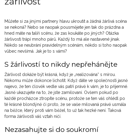
žárlivost
Můžete si za jinými partnery hlavu ukroutit a žádná žárlivá scéna
se nekoná? Nebo se naopak pousmějete jen tak do prázdna a
hned máte na talíři scénu, že zas koukáte po jiných? Otázka
žárlivosti trápí mnoho párů. Každý to má ale nastavené jinak.
Někdo se neubrání pravidelným scénám, někdo si toho naopak
vůbec nevšímá. Jak je to s vámi?
S žárlivostí to nikdy nepřehánějte
Žárlivost dokáže být krásná, když je „realizována“ s mírou.
Někomu může dokonce lichotit. Když dáte ve společnosti jasně
najevo, že ten člověk vedle vás patří právě k vám, je to příjemné.
Jasně ukazujete na to, že jste zamilovaní. Ovšem pokud po
každé procházce ztropíte scénu, protože se ten váš ohlédl po
té krásné blondýně či proto, že se vaše milovaná právě usmála
na běžce, který proti vám běžel, to už tak hezké není. Taková
forma žárlivosti váš vztah ničí.
Nezasahujte si do soukromí