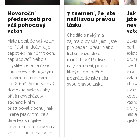
Novoroční
7 znamení, že jste
Jak
předsevzetí pro
našli svou pravou
jste
váš pohodový
lásku
nev
vztah
vzt
Chodíte s někým a
Máte pocit, že váš vztah
Závis
zajímalo by vás, jestli jste
není úplně ideální a je
part
pro sebe ti praví? Nebo
zapotřebí na něm trochu
exist
třeba uvažujete o
zapracovat? Nebo si
druhé
manželství? Podívejte se
myslíte, že je na čase
ident
na 7 znamení, podle
začít nový rok nějakým
vaše
kterých bezpečně
novým partnerským
vztah
poznáte, že jste našli
soužitím? Pokud vám až
chová
svou pravou lásku.
doposud vaše vztahy
Uváz
příliš nevycházely,
kolot
začněte k nim
vás v
přistupovat trochu jinak.
druhý
Třeba právě tím, že si
násle
dáte letos nějaké
zjistě
novoroční předsevzetí a
změníte něco na svém