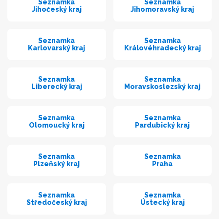
Seznamka
Seznamka
Jihočeský kraj
Jihomoravský kraj
Seznamka
Seznamka
Karlovarský kraj
Královéhradecký kraj
Seznamka
Seznamka
Liberecký kraj
Moravskoslezský kraj
Seznamka
Seznamka
Olomoucký kraj
Pardubický kraj
Seznamka
Seznamka
Plzeňský kraj
Praha
Seznamka
Seznamka
Středočeský kraj
Ústecký kraj