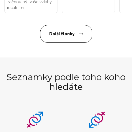
začnou být vaše vztahy
ideálními.
Další články
Seznamky podle toho koho
hledáte