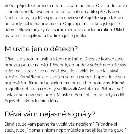
Večer přijdete z práce a nikam se vám nechce. O víkendu sotva
stihnete dodělat všechno to, co se nahromadilo přes týden.
Nechte to být a jděte spolu na chvíli ven! Zajděte si jen tak do
hospody nebo na procházku. Objevujte místa, kde jste ještě
nebyli. Stravte nějaký čas sami, mimo každodenní rutinu. Úklid
bytu určitě nějakou tu hodinku ještě počká.
Mluvíte jen o dětech?
Dříve jste spolu mluvili o všem možném. Dnes se konverzace
omezila pouze na děti. Případně, co bude k večeři nebo že vás
vaše matka zase zve na návštěvu. Je skvělé, že jste tak skvělí
rodiče. Zaměřte se ale také jen sami na sebe. Popovídejte si o
nejnovějším filmu nebo vašem názoru na bio potraviny. Klidně
rozjeďte debatu na rozdíly ve filozofii Aristotela a Platóna. Vaší
fantazii se meze nekladou. Mluvte o čemkoli, co se netýká dětí
či jiných každodenních témat.
Dává vám nejasné signály?
Stává se, že vám partnerka vyčítá váš nezájem? Případně si
stěžuje, že jí doma s ničím nepomůžete a raději ležíte na gauči?