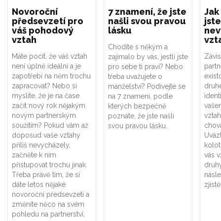
Novoroční
7 znamení, že jste
Jak
předsevzetí pro
našli svou pravou
jste
váš pohodový
lásku
nev
vztah
vzt
Chodíte s někým a
Máte pocit, že váš vztah
Závis
zajímalo by vás, jestli jste
není úplně ideální a je
part
pro sebe ti praví? Nebo
zapotřebí na něm trochu
exist
třeba uvažujete o
zapracovat? Nebo si
druhé
manželství? Podívejte se
myslíte, že je na čase
ident
na 7 znamení, podle
začít nový rok nějakým
vaše
kterých bezpečně
novým partnerským
vztah
poznáte, že jste našli
soužitím? Pokud vám až
chová
svou pravou lásku.
doposud vaše vztahy
Uváz
příliš nevycházely,
kolot
začněte k nim
vás v
přistupovat trochu jinak.
druhý
Třeba právě tím, že si
násle
dáte letos nějaké
zjistě
novoroční předsevzetí a
změníte něco na svém
pohledu na partnerství,