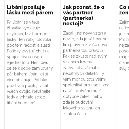
Líbání posiluje
Jak poznat, že o
Co 
lásku mezi párem
vás partner
žen
(partnerka)
Při líbání se v těle
Zajím
nestojí?
člověka vyplavuje
na že
Začali jste nový vztah a
oxytocin, tzv. hormon
je k 
nevíte, zda je váš partner
lásky. Ten nabíjí člověka
Proz
tím pravým / vaše nová
pocitem radosti a slasti.
nejzá
partnerka tou pravou?
Polibky zvyšují chuť na
půso
Pak se zkuste nad svým
spojení dvou osob
magne
vztahem trochu
v jedno tělo. Není divu,
článe
zamyslet a všímat si i
že se k sobě zamilovaný
svůj 
nepatrných detailů. Ty
pár během líbání ještě
vám mohou totiž velmi
více přitahuje. Polibky
spolehlivě prozradit, zda
pozitivně posilují vztah
na vás dotyčnému /
všech dvojic. Neváhejte
dotyčné záleží, nebo
tedy a vrhněte se do
zda je budování
líbání hned teď.
takového vztahu jen
ztrátou času.