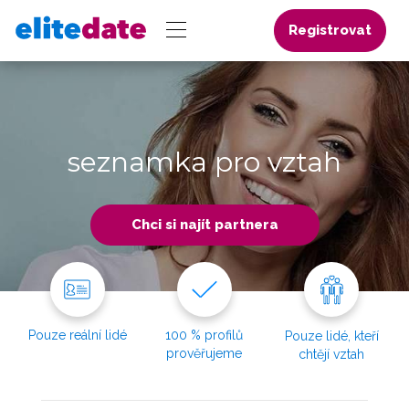
Registrovat
seznamka pro vztah
Chci si najít partnera
Pouze reální lidé
100 % profilů
Pouze lidé, kteří
prověřujeme
chtějí vztah