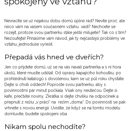
spokojený ve vztahu?
Nevracíte se už nějakou dobu domů úplně rád? Nevíte proč, ale
něco vám na vašem současném vztahu vadí? Nechcete se
rozejít, protože svou partnerku stále ještě milujete? Tak co s tím?
Nezoufejte! Přinášíme vám návod, jak ty nejčastější problémy ve
vztahu, jednoduše vyřešit.
Přepadá vás hned ve dveřích?
Jen co přijdete domů, už se na vás navalí partnerka a s ní hora
úkolů, které musíte udělat. Od opravy kapajícího kohoutku, po
prohlédnutí katalogů s dovolenou, kam se už půl roku chystáte.
Dejte si chvíli oddech! Poproste svou partnerku, aby s
povinnostmi pár minut počkala. Však ony neutečou. Dejte si
kafe, přečtěte noviny. Zkrátka si dejte chvilku na odpočinek a
přepnutí z režiu „v práci“ na režim „doma“. Do povinností se pak
vrhnete s novou energií. Uvidíte, že když se na tomto modelu
domluvíte, budete spokojeni oba.
Nikam spolu nechodíte?