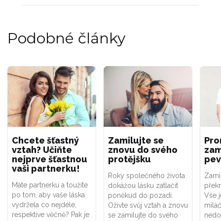
Podobné články
Chcete šťastný
Zamilujte se
Pro
vztah? Učiňte
znovu do svého
zam
nejprve šťastnou
protějšku
pev
vaši partnerku!
Roky společného života
Zami
Máte partnerku a toužíte
dokážou lásku zatlačit
překr
po tom, aby vaše láska
poněkud do pozadí.
Vše j
vydržela co nejdéle,
Oživte svůj vztah a znovu
milá
respektive věčně? Pak je
se zamilujte do svého
nedov