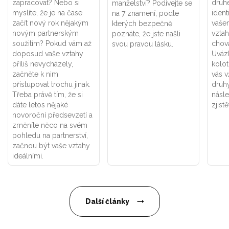
zapracovat? Nebo si
druhé
manželství? Podívejte se
myslíte, že je na čase
ident
na 7 znamení, podle
začít nový rok nějakým
vaše
kterých bezpečně
novým partnerským
vztah
poznáte, že jste našli
soužitím? Pokud vám až
chová
svou pravou lásku.
doposud vaše vztahy
Uváz
příliš nevycházely,
kolot
začněte k nim
vás v
přistupovat trochu jinak.
druhý
Třeba právě tím, že si
násle
dáte letos nějaké
zjistě
novoroční předsevzetí a
změníte něco na svém
pohledu na partnerství,
začnou být vaše vztahy
ideálními.
Další články