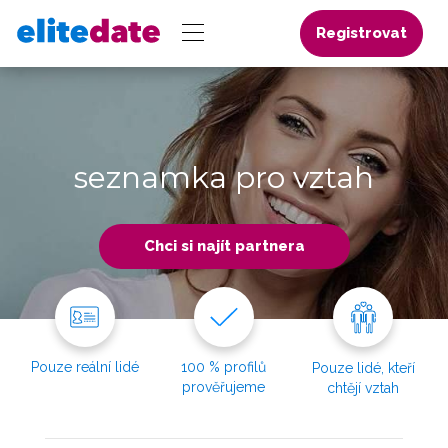
Registrovat
seznamka pro vztah
Chci si najít partnera
Pouze reální lidé
100 % profilů
Pouze lidé, kteří
prověřujeme
chtějí vztah