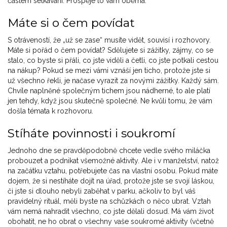
častém setkávání. Prospěje to vám oběma.
Máte si o čem povídat
S otráveností, že „už se zase“ musíte vidět, souvisí i rozhovory.
Máte si pořád o čem povídat? Sdělujete si zážitky, zájmy, co se
stalo, co byste si přáli, co jste viděli a četli, co jste potkali cestou
na nákup? Pokud se mezi vámi vznáší jen ticho, protože jste si
už všechno řekli, je načase vyrazit za novými zážitky. Každý sám.
Chvíle naplněné společným tichem jsou nádherné, to ale platí
jen tehdy, když jsou skutečně společné. Ne kvůli tomu, že vám
došla témata k rozhovoru.
Stíháte povinnosti i soukromí
Jednoho dne se pravděpodobně chcete vedle svého miláčka
probouzet a podnikat všemožné aktivity. Ale i v manželství, natož
na začátku vztahu, potřebujete čas na vlastní osobu. Pokud máte
dojem, že si nestíháte dojít na úřad, protože jste se svojí láskou,
či jste si dlouho nebyli zaběhat v parku, ačkoliv to byl váš
pravidelný rituál, měli byste na schůzkách o něco ubrat. Vztah
vám nemá nahradit všechno, co jste dělali dosud. Má vám život
obohatit, ne ho obrat o všechny vaše soukromé aktivity (včetně