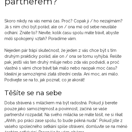
partnerem?
Skoro nikdy na vás nemá čas. Proč? Copak ji / ho nezajímám?
Já s ním chci být pořád, ale on / ona mě od sebe neustále
odhání. Znáte to? Nevíte, kolik času spolu máte trávit, abyste
měli spokojený vztah? Poradíme vám.
Nejeden pár trápí skutečnost, že jeden z vás chce být s tím
druhým prakticky pořád, ale on / ona se tomu vyhýbá. Řešíte
pak, jestli vás ten druhý miluje nebo zda vás podvádí, a proč
vlastně s vámi chce trávit tak málo nebo naopak moc času?
Ideální je samozřejmě zlatá střední cesta. Ani moc, ani málo.
Podívejte se na to, jak poznat, co je akorát!
Těšíte se na sebe
Doba strávená s miláčkem má být radostná. Pokud ji berete
pouze jako samozřejmost a povinnost, začíná se vaše
partnerství rozpadat. Na svého miláčka se máte těšit, ne si říkat
„Ahhh, po práci zase spolu, to bude pěkná nuda“. Pokud jste z
vašeho společného setkání spíše otrávení, domluvte se na méně