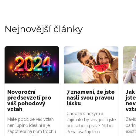
Nejnovější články
Novoroční
7 znamení, že jste
Jak
předsevzetí pro
našli svou pravou
jste
váš pohodový
lásku
nev
vztah
vzt
Chodíte s někým a
Máte pocit, že váš vztah
Závis
zajímalo by vás, jestli jste
není úplně ideální a je
part
pro sebe ti praví? Nebo
zapotřebí na něm trochu
exist
třeba uvažujete o