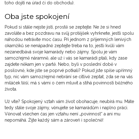
toho dojití na úřad či do obchodu).
Oba jste spokojení
Pokud si stále nejste jistí, prostě se zeptejte. Ne že si hned
zavoláte a bez pozdravu na svůj protějšek vyhrknete, jestli spolu
náhodou netrávíte moc času. Při jednom z příjemných lenivých
okamžiků se nenápadně zeptejte třeba na to, jestli kvůli vám
nezanedbává svoje kamarády nebo zájmy. Spolu je vám
samozřejmě náramně, ale už i vás se kamarádi ptali, kdy zase
zajdete někam jen v partě. Nebo, byli v poslední době v
posilovně, kde jste se poprvé potkali? Pokud jste spíše upřímný
typ, nic vám samozřejmě nebrání se citlivě zeptat, zda se na vás
miláček těší, má s vámi o čem mluvit a stíhá povinnosti běžného
života.
Už víte? Spokojený vztah vám život obohacuje, neubírá mu. Máte
tedy stále svoje zájmy, věnujete se kamarádům i naplno práci.
Věnovat všechen čas jen vztahu není „povinnost“ a ani mu
nepomáhá. Žijte každý sám a zároveň i společně!