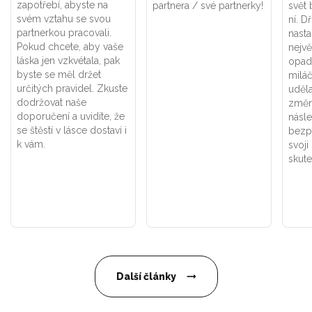
zapotřebí, abyste na
partnera / své partnerky!
svět
svém vztahu se svou
ní. D
partnerkou pracovali.
nasta
Pokud chcete, aby vaše
nejvě
láska jen vzkvétala, pak
opadn
byste se měl držet
miláč
určitých pravidel. Zkuste
uděla
dodržovat naše
změn
doporučení a uvidíte, že
násle
se štěstí v lásce dostaví i
bezp
k vám.
svoji
skute
Další články