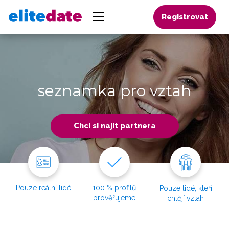
Registrovat
seznamka pro vztah
Chci si najít partnera
Pouze reální lidé
100 % profilů
Pouze lidé, kteří
prověřujeme
chtějí vztah