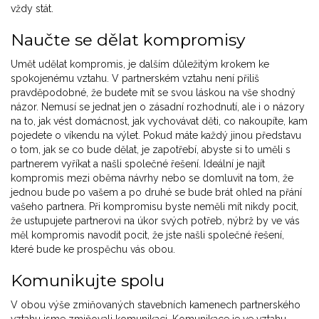
vždy stát.
Naučte se dělat kompromisy
Umět udělat kompromis, je dalším důležitým krokem ke
spokojenému vztahu. V partnerském vztahu není přiliš
pravděpodobné, že budete mít se svou láskou na vše shodný
názor. Nemusí se jednat jen o zásadní rozhodnutí, ale i o názory
na to, jak vést domácnost, jak vychovávat děti, co nakoupíte, kam
pojedete o víkendu na výlet. Pokud máte každý jinou představu
o tom, jak se co bude dělat, je zapotřebí, abyste si to uměli s
partnerem vyříkat a našli společné řešení. Ideální je najít
kompromis mezi oběma návrhy nebo se domluvit na tom, že
jednou bude po vašem a po druhé se bude brát ohled na přání
vašeho partnera. Při kompromisu byste neměli mít nikdy pocit,
že ustupujete partnerovi na úkor svých potřeb, nýbrž by ve vás
měl kompromis navodit pocit, že jste našli společné řešení,
které bude ke prospěchu vás obou.
Komunikujte spolu
V obou výše zmiňovaných stavebních kamenech partnerského