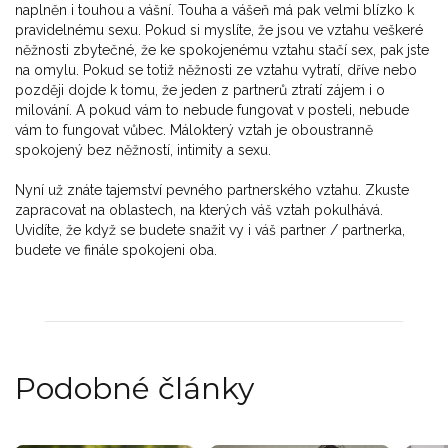
naplněn i touhou a vášní. Touha a vášeň má pak velmi blízko k
pravidelnému sexu. Pokud si myslíte, že jsou ve vztahu veškeré
něžnosti zbytečné, že ke spokojenému vztahu stačí sex, pak jste
na omylu. Pokud se totiž něžnosti ze vztahu vytratí, dříve nebo
později dojde k tomu, že jeden z partnerů ztratí zájem i o
milování. A pokud vám to nebude fungovat v posteli, nebude
vám to fungovat vůbec. Málokterý vztah je oboustranně
spokojený bez něžností, intimity a sexu.
Nyní už znáte tajemství pevného partnerského vztahu. Zkuste
zapracovat na oblastech, na kterých váš vztah pokulhává.
Uvidíte, že když se budete snažit vy i váš partner / partnerka,
budete ve finále spokojeni oba.
Podobné články