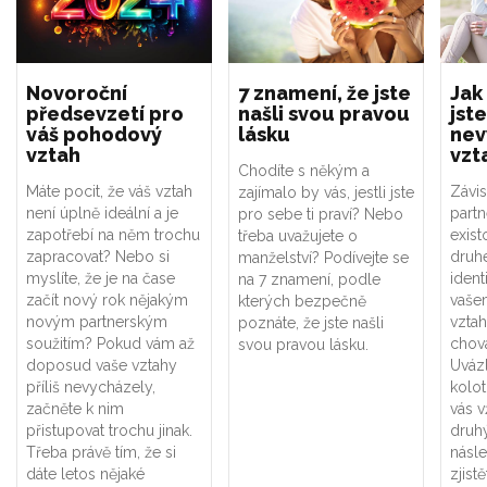
Novoroční
7 znamení, že jste
Jak
předsevzetí pro
našli svou pravou
jste
váš pohodový
lásku
nev
vztah
vzt
Chodíte s někým a
Máte pocit, že váš vztah
Závis
zajímalo by vás, jestli jste
není úplně ideální a je
part
pro sebe ti praví? Nebo
zapotřebí na něm trochu
exist
třeba uvažujete o
zapracovat? Nebo si
druhé
manželství? Podívejte se
myslíte, že je na čase
ident
na 7 znamení, podle
začít nový rok nějakým
vaše
kterých bezpečně
novým partnerským
vztah
poznáte, že jste našli
soužitím? Pokud vám až
chová
svou pravou lásku.
doposud vaše vztahy
Uváz
příliš nevycházely,
kolot
začněte k nim
vás v
přistupovat trochu jinak.
druhý
Třeba právě tím, že si
násle
dáte letos nějaké
zjistě