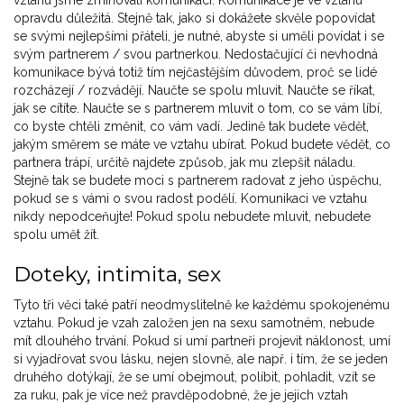
vztahu jsme zmiňovali komunikaci. Komunikace je ve vztahu
opravdu důležitá. Stejně tak, jako si dokážete skvěle popovídat
se svými nejlepšími přáteli, je nutné, abyste si uměli povídat i se
svým partnerem / svou partnerkou. Nedostačující či nevhodná
komunikace bývá totiž tím nejčastějším důvodem, proč se lidé
rozcházejí / rozvádějí. Naučte se spolu mluvit. Naučte se říkat,
jak se cítíte. Naučte se s partnerem mluvit o tom, co se vám líbí,
co byste chtěli změnit, co vám vadí. Jedině tak budete vědět,
jakým směrem se máte ve vztahu ubírat. Pokud budete vědět, co
partnera trápí, určitě najdete způsob, jak mu zlepšit náladu.
Stejně tak se budete moci s partnerem radovat z jeho úspěchu,
pokud se s vámi o svou radost podělí. Komunikaci ve vztahu
nikdy nepodceňujte! Pokud spolu nebudete mluvit, nebudete
spolu umět žít.
Doteky, intimita, sex
Tyto tři věci také patří neodmyslitelně ke každému spokojenému
vztahu. Pokud je vzah založen jen na sexu samotném, nebude
mít dlouhého trvání. Pokud si umí partneři projevit náklonost, umí
si vyjadřovat svou lásku, nejen slovně, ale např. i tím, že se jeden
druhého dotýkají, že se umí obejmout, políbit, pohladit, vzít se
za ruku, pak je více než pravděpodobné, že je jejich vztah