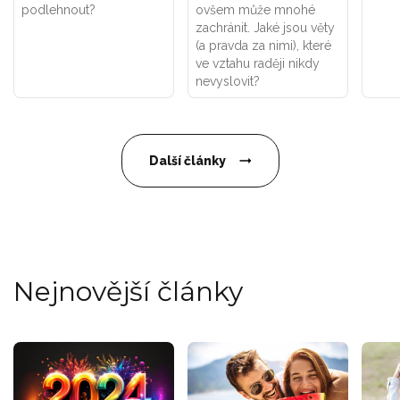
podlehnout?
ovšem může mnohé
zachránit. Jaké jsou věty
(a pravda za nimi), které
ve vztahu raději nikdy
nevyslovit?
Další články
Nejnovější články