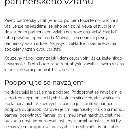
partnerského vztahu
Pevný partnerský vztah je něco, po čem touží téměř všichni z
vás. Jenže ne každému se jeho sen splní. Velká část lidí je v
dosavadním partnerském vztahu nespokojena, velká část lidí
toho pravého teprve hledá. Možná si jen neumíte pevný
partnerský vztah udržet. Na jakých základních kamenech má
spokojený vztah dvou lidí stát?
Kouzelný nápoj, který zajistí lidem celoživotní lásku, ještě nikdo
nevymyslel. Proto bude zapotřebí, abyste začali na svém vztahu
intenzivně sami pracovat. Ptáte se jak?
Podporujte se navzájem
Nejdůležitější je vzájemná podpora. Podporovat se navzájem je
zapotřebí nejen při složitých životních situacích, ale i v situacíh
zcela banálních. V krizových situacích je zapotřebí partnerská
podpora dvojnásob. Zároveň je tím nejdůležitějším, co si mohou
partneři poskytnout. Partneři by si měli umět naschlouchat, měli
by spolu umět komunikovat, měli by si umět pomáhat, měli by
se navzájem podporovat ve svých zájmech, měli by při sobě