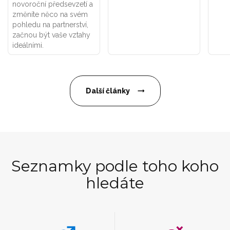
novoroční předsevzetí a
změníte něco na svém
pohledu na partnerství,
začnou být vaše vztahy
ideálními.
Další články
Seznamky podle toho koho
hledáte