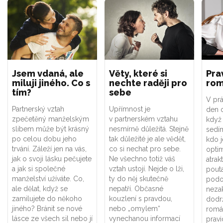
Jsem vdaná, ale
Věty, které si
Pra
miluji jiného. Co s
nechte raději pro
rom
tím?
sebe
V prá
Partnerský vztah
Upřímnost je
den o
zpečetěný manželským
v partnerském vztahu
když
slibem může být krásný
nesmírně důležitá. Stejně
sedí
po celou dobu jeho
tak důležité je ale vědět,
kdo j
trvání. Záleží jen na vás,
co si nechat pro sebe.
opti
jak o svoji lásku pečujete
Ne všechno totiž váš
atrak
a jak si společné
vztah ustojí. Nejde o lži,
pouta
manželství užíváte. Co,
ty do něj skutečně
podo
ale dělat, když se
nepatří. Občasné
nezak
zamilujete do někoho
kouzlení s pravdou,
dodrž
jiného? Bránit se nové
nebo „omylem“
román
lásce ze všech sil nebo jí
vynechanou informací
pravi