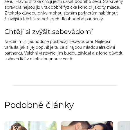
ženu. Hlavně si také chtějí ještě užívat dobrého sexu. Starší ženy
zpravidla nejsou již v tak dobré fyzické kondici, jako ty mladé.
Z tohoto důvodu dívky mohou starším partnerům nabídnout
žhavější a lepší sex, než jejich dlouhodobé partnerky.
Chtějí si zvýšit sebevědomí
Někteří muži jednoduše postrádají sebevědomí. Nejlepší
varianta, jak si jej doplnit je ta, že si najdou mladou atraktivní
partnerku. Všichni vrstevníci jim budou závidět a z toho důvodu
u všech lidí v okolí stoupnou v ceně.
Podobné články