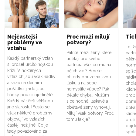
Nejčastější
Proč muži milují
Tic
problémy ve
potvory?
To, ž
vztahu
Patříte mezi ženy, které
part
Každý partnerský vztah
udělají pro svého
běžně
si prošel určitě nějakou
partnera vše, co mu na
normá
krizí. V některých
očích vidí? Berete
spíše
vztazích jsou však hádky
ohledy pouze na svou
hádk
a krize na denním
lásku a na sebe
chol
pořádku, jinde jsou
nemyslíte vůbec? Pak
klidn
hádky pouze ojedinělé.
děláte chybu. Mužům
prob
Každý pár řeší většinou
sice hodné, laskavé a
domá
jiné starosti. Přesto se
obětavé ženy vyhovují.
dokáž
však některé problémy
Milují však potvory. Proč
klidn
objevují ve vztazích
tomu tak je?
proč
častěji než jiné. Co je
dojd
tedy považováno za
spol