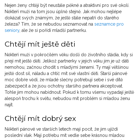
Nejen ženy chtějí být neustále pěkné a atraktivní pro své okolí.
Někteří muži na tom jsou úplně stejně. Jak mohou nejlépe
dokázat svých známým, že ještě stále nepatří do starého
železa? Tím, že se nebudou seznamovat na
seznamce pro
seniory
, ale že si pořídí mladší partnerku.
Chtějí mít ještě děti
Někteří muži v pokročilém věku došli do životního stádia, kdy si
přejí mít ještě děti. Jelikož partnerky v jejich věku jim je už dáti
nemohou, začnou chodit s mladými ženami. Ty mají většinou
ještě dost sil, náladu a chtíč mít své vlastní děti. Starší pánové
moc dobře vědí, že mladé slečny potřebují sebe i své dítě
zabezpečit a že jsou ochotny staršího partnera akceptovat.
Tohle jim mohou nabídnout. Pokud k tomu všemu vypadají ještě
alespoň trochu k světu, nebudou mít problém si mladou ženu
najít.
Chtějí mít dobrý sex
Někteří pánové ve starších letech mají pocit, že jim ujíždí
poslední vlak. Mají potřebu mít vedle sebe krásnou mladou