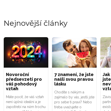
Nejnovější články
Novoroční
7 znamení, že jste
Jak
předsevzetí pro
našli svou pravou
jste
váš pohodový
lásku
nev
vztah
vzt
Chodíte s někým a
Máte pocit, že váš vztah
Závis
zajímalo by vás, jestli jste
není úplně ideální a je
part
pro sebe ti praví? Nebo
zapotřebí na něm trochu
exist
třeba uvažujete o