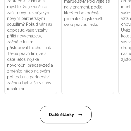
zapracovat? Nebo si
druhé
manželství? Podívejte se
myslíte, že je na čase
ident
na 7 znamení, podle
začít nový rok nějakým
vaše
kterých bezpečně
novým partnerským
vztah
poznáte, že jste našli
soužitím? Pokud vám až
chová
svou pravou lásku.
doposud vaše vztahy
Uváz
příliš nevycházely,
kolot
začněte k nim
vás v
přistupovat trochu jinak.
druhý
Třeba právě tím, že si
násle
dáte letos nějaké
zjistě
novoroční předsevzetí a
změníte něco na svém
pohledu na partnerství,
začnou být vaše vztahy
ideálními.
Další články