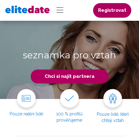
Registrovat
seznamka pro vztah
Chci si najít partnera
Pouze reální lidé
100 % profilů
Pouze lidé, kteří
prověřujeme
chtějí vztah