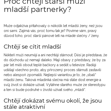
Proč chtějí starší muži
mladší partnerky?
Muže odjakživa přitahovaly o několik let mladší ženy, než jsou
oni sami. Zajímá vás, proč tomu tak je? Povíme vám, pravý
důvod toho, proč starší pánové letí na mladé slečny / ženy.
Chtějí se cítit mladší
Někteří muži neumějí a ani nechtějí stárnout. Děsí je představa, že
do důchodu už nemají daleko. Mají obavy z představy, že by za
pár let měli obout teplé bačkory a sedět u televize. Raději
udělají všechno proto, aby přirozený proces stárnutí zastavili
nebo alespoň zpomalili. Nejlepší variantou je to, že „sbalí“
mladší ženu. Taková mladinká slečna má stále dost energie a
svůj život si dokáže užívat. Vytáhne starého muže ze stereotypu
a ten si bude podruhé v životě užívat svého „mládí“.
Chtějí dokázat svému okolí, že jsou
stále atraktivní