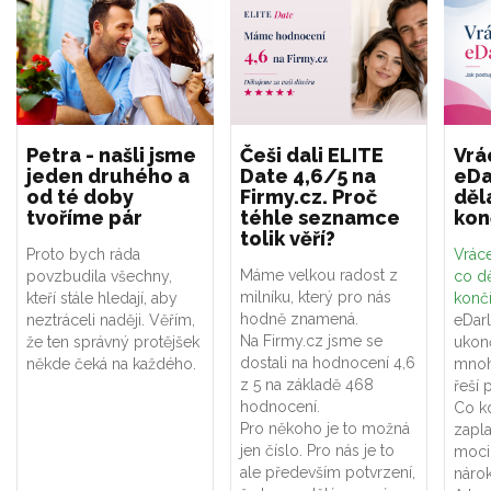
Petra - našli jsme
Češi dali ELITE
Vrá
jeden druhého a
Date 4,6/5 na
eDa
od té doby
Firmy.cz. Proč
děl
tvoříme pár
téhle seznamce
kon
tolik věří?
Proto bych ráda
Vráce
Máme velkou radost z
povzbudila všechny,
co dě
milníku, který pro nás
kteří stále hledají, aby
konč
hodně znamená.
neztráceli naději. Věřím,
eDar
Na Firmy.cz jsme se
že ten správný protějšek
ukon
dostali na hodnocení 4,6
někde čeká na každého.
mnoh
z 5 na základě 468
řeší 
hodnocení.
Co k
Pro někoho je to možná
zapla
jen číslo. Pro nás je to
moci
ale především potvrzení,
náro