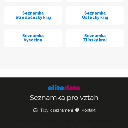
Seznamka
Seznamka
Středočeský kraj
Ústecký kraj
Seznamka
Seznamka
Vysočina
Zlínský kraj
Seznamka pro vztah
Tipy k seznámení
Kontakt
Nejlepší seznamka pro online seznámení © 2026 EliteDate