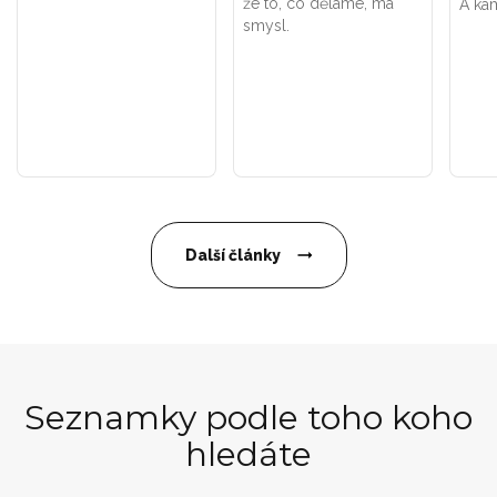
že to, co děláme, má
A kam
smysl.
Další články
Seznamky podle toho koho
hledáte