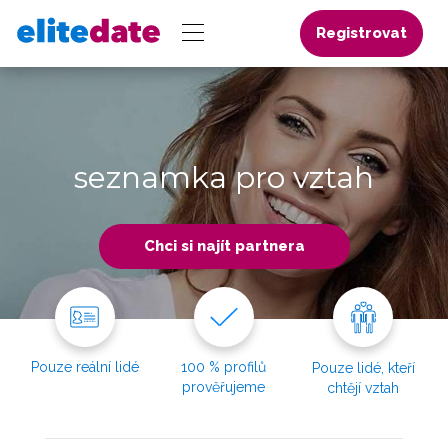
Registrovat
seznamka pro vztah
Chci si najít partnera
Pouze reální lidé
100 % profilů
Pouze lidé, kteří
prověřujeme
chtějí vztah