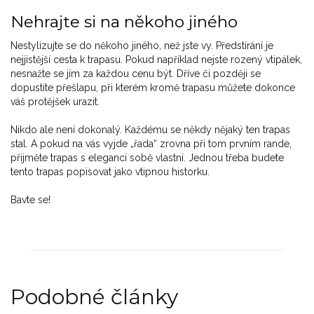
Nehrajte si na někoho jiného
Nestylizujte se do někoho jiného, než jste vy. Předstírání je
nejjistější cesta k trapasu. Pokud například nejste rozený vtipálek,
nesnažte se jím za každou cenu být. Dříve či později se
dopustíte přešlapu, při kterém kromě trapasu můžete dokonce
váš protějšek urazit.
Nikdo ale není dokonalý. Každému se někdy nějaký ten trapas
stal. A pokud na vás vyjde „řada“ zrovna při tom prvním rande,
přijměte trapas s elegancí sobě vlastní. Jednou třeba budete
tento trapas popisovat jako vtipnou historku.
Bavte se!
Podobné články