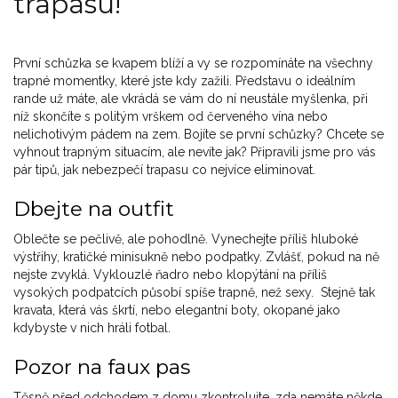
trapasu!
První schůzka se kvapem blíží a vy se rozpomínáte na všechny
trapné momentky, které jste kdy zažili. Představu o ideálním
rande už máte, ale vkrádá se vám do ní neustále myšlenka, při
níž skončíte s politým vrškem od červeného vína nebo
nelichotivým pádem na zem. Bojíte se první schůzky? Chcete se
vyhnout trapným situacím, ale nevíte jak? Připravili jsme pro vás
pár tipů, jak nebezpečí trapasu co nejvíce eliminovat.
Dbejte na outfit
Oblečte se pečlivě, ale pohodlně. Vynechejte příliš hluboké
výstřihy, kratičké minisukně nebo podpatky. Zvlášť, pokud na ně
nejste zvyklá. Vyklouzlé ňadro nebo klopýtání na příliš
vysokých podpatcích působí spíše trapně, než sexy. Stejně tak
kravata, která vás škrtí, nebo elegantní boty, okopané jako
kdybyste v nich hráli fotbal.
Pozor na faux pas
Těsně před odchodem z domu zkontrolujte, zda nemáte někde