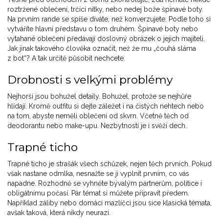
roztržené oblečení, trčící nitky, nebo nedej bože špinavé boty.
Na prvním rande se spíše díváte, než konverzujete. Podle toho si
vytváříte hlavní představu o tom druhém. Špinavé boty nebo
vytahané oblečení předávají doslovný obrázek o jejich majiteli.
Jak jinak takového člověka označit, než že mu „čouhá sláma
z bot“? A tak určitě působit nechcete.
Drobnosti s velkými problémy
Nejhorší jsou bohužel detaily. Bohužel, protože se nejhůře
hlídají. Kromě outfitu si dejte záležet i na čistých nehtech nebo
na tom, abyste neměli oblečení od skvrn. Včetně těch od
deodorantu nebo make-upu. Nezbytností je i svěží dech.
Trapné ticho
Trapné ticho je strašák všech schůzek, nejen těch prvních. Pokud
však nastane odmlka, nesnažte se ji vyplnit prvním, co vás
napadne. Rozhodně se vyhněte bývalým partnerům, politice i
obligátnímu počasí. Pár témat si můžete připravit předem.
Například záliby nebo domácí mazlíčci jsou sice klasická témata,
avšak taková, která nikdy neurazí.