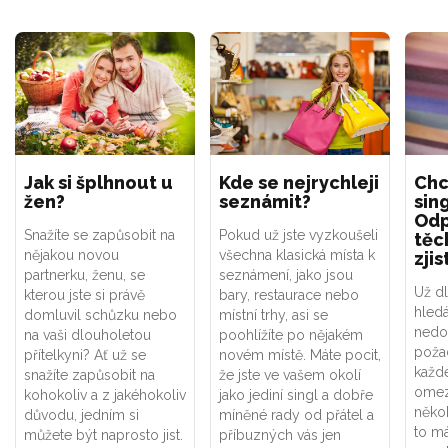
Jak si šplhnout u
Kde se nejrychleji
Chc
žen?
seznámit?
sin
Odp
Snažíte se zapůsobit na
Pokud už jste vyzkoušeli
těc
nějakou novou
všechna klasická místa k
zjis
partnerku, ženu, se
seznámení, jako jsou
Už d
kterou jste si právě
bary, restaurace nebo
hledá
domluvil schůzku nebo
místní trhy, asi se
nedo
na vaši dlouholetou
poohlížíte po nějakém
požad
přítelkyni? Ať už se
novém místě. Máte pocit,
každ
snažíte zapůsobit na
že jste ve vašem okolí
omez
kohokoliv a z jakéhokoliv
jako jediní singl a dobře
někoh
důvodu, jedním si
míněné rady od přátel a
to m
můžete být naprosto jist.
příbuzných vás jen