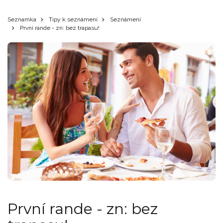
Seznamka
Tipy k seznámení
Seznámení
První rande - zn: bez trapasu!
První rande - zn: bez