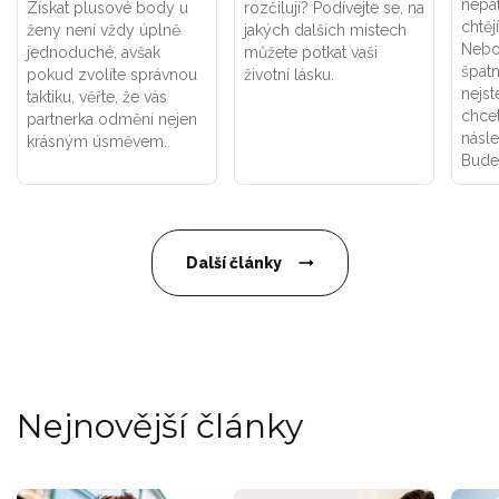
nepat
Získat plusové body u
rozčilují? Podívejte se, na
chtěj
ženy není vždy úplně
jakých dalších místech
Neboj
jednoduché, avšak
můžete potkat vaši
špatn
pokud zvolíte správnou
životní lásku.
nejste
taktiku, věřte, že vás
chcet
partnerka odmění nejen
násle
krásným úsměvem.
Budet
Další články
Nejnovější články