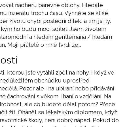
ivovat nádheru barevné oblohy. Hledáte
u inzerátu trochu času. Vyhněte se klišé
 životu chybí poslední dílek, a tím jsi ty.
 kým ho budu moci sdílet. Jsem životem
staromódní a hledám gentlemana / hledám
. Moji přátelé o mně tvrdí že…
osti
i, kterou jste vytáhli zpět na nohy, i když ve
v nedůležitém obchůdku uprostřed
edělá. Pozor ale i na ubírání nebo přidávání
zné čachrování s věkem, lhaní o vzdělání. Na
 drobnost, ale co budete dělat potom? Přece
začít žít. Ohánět se lékařským diplomem, když
zdravotnické školy, není dobrý nápad. Pokud do