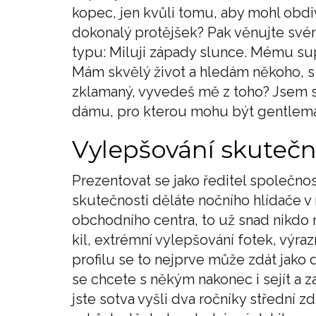
kopec, jen kvůli tomu, aby mohl obd
dokonalý protějšek? Pak věnujte svém
typu: Miluji západy slunce. Mému super
Mám skvělý život a hledám někoho, s
zklamaný, vyvedeš mě z toho? Jsem 
dámu, pro kterou mohu být gentleman
Vylepšování skutečn
Prezentovat se jako ředitel společnost
skutečnosti děláte nočního hlídače 
obchodního centra, to už snad nikdo n
kil, extrémní vylepšování fotek, výra
profilu se to nejprve může zdát jako
se chcete s někým nakonec i sejít a 
jste sotva vyšli dva ročníky střední 