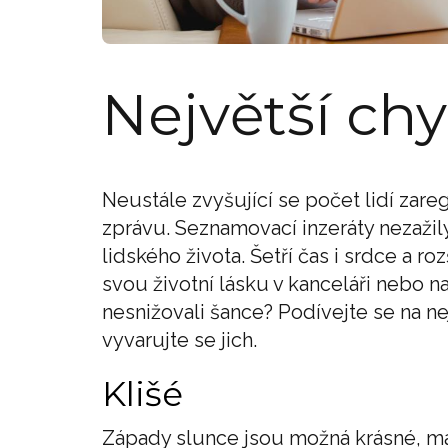
Největší chy
Neustále zvyšující se počet lidí zar
zprávu. Seznamovací inzeráty nezažil
lidského života. Šetří čas i srdce a r
svou životní lásku v kanceláři nebo na
nesnižovali šance? Podívejte se na nej
vyvarujte se jich.
Klišé
Západy slunce jsou možná krásné, má