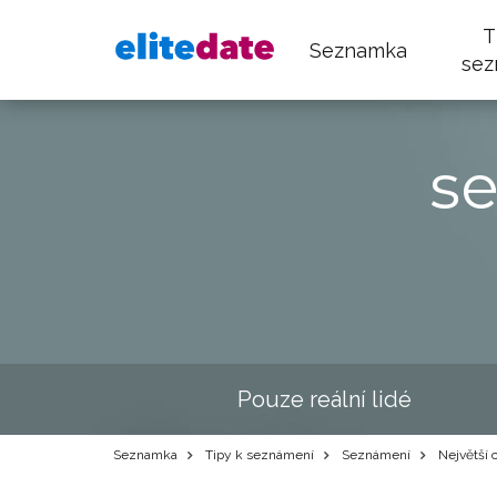
T
Seznamka
sez
s
Pouze reální lidé
Seznamka
Tipy k seznámení
Seznámení
Největší c