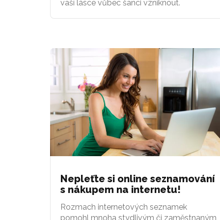
vaší lásce vůbec šanci vzniknout.
Nepleťte si online seznamování
s nákupem na internetu!
Rozmach internetových seznamek
pomohl mnoha stydlivým či zaměstnaným