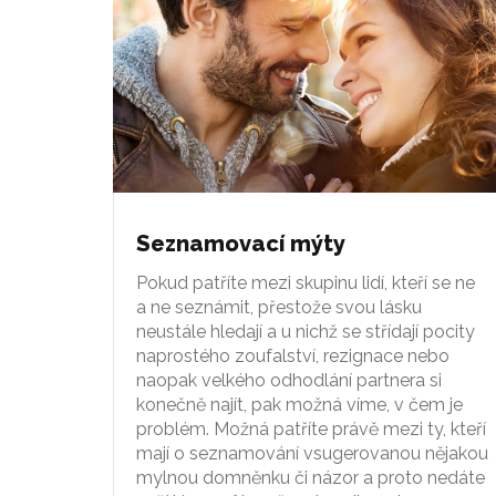
Seznamovací mýty
Pokud patříte mezi skupinu lidí, kteří se ne
a ne seznámit, přestože svou lásku
neustále hledají a u nichž se střídají pocity
naprostého zoufalství, rezignace nebo
naopak velkého odhodlání partnera si
konečně najít, pak možná víme, v čem je
problém. Možná patříte právě mezi ty, kteří
mají o seznamování vsugerovanou nějakou
mylnou domněnku či názor a proto nedáte