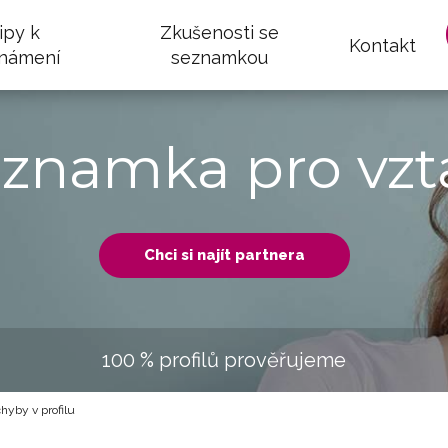
ipy k
Zkušenosti se
Kontakt
námení
seznamkou
eznamka pro vzt
Chci si najít partnera
100 % profilů prověřujeme
hyby v profilu