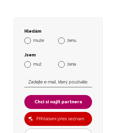
Hledám
muže
ženu
Jsem
muž
žena
Chci si najít partnera
Přihlášení přes seznam