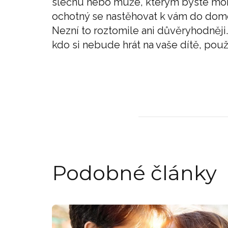
slečnu nebo muže, kterým byste mohl
ochotný se nastěhovat k vám do dom
Nezní to roztomile ani důvěryhodněji
kdo si nebude hrát na vaše dítě, použ
Podobné články