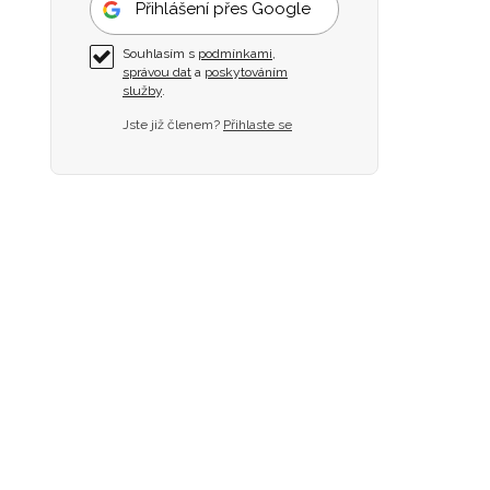
Přihlášení přes Google
Souhlasím s
podmínkami
,
správou dat
a
poskytováním
služby
.
Jste již členem?
Přihlaste se