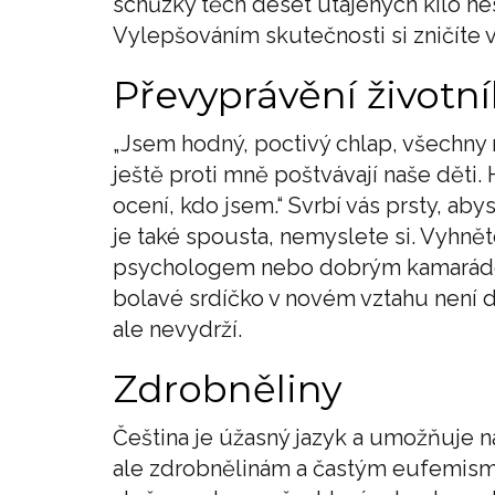
schůzky těch deset utajených kilo nes
Vylepšováním skutečnosti si zničíte 
Převyprávění životn
„Jsem hodný, poctivý chlap, všechny 
ještě proti mně poštvávají naše dět
ocení, kdo jsem.“ Svrbí vás prsty, a
je také spousta, nemyslete si. Vyhně
psychologem nebo dobrým kamarádem, 
bolavé srdíčko v novém vztahu není d
ale nevydrží.
Zdrobněliny
Čeština je úžasný jazyk a umožňuje n
ale zdrobnělinám a častým eufemismů