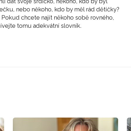
i dát svoje srdíčko, někoho, kdo by byl
ečku, nebo někoho, kdo by měl rád dětičky?
. Pokud chcete najít někoho sobě rovného,
ívejte tomu adekvátní slovník.