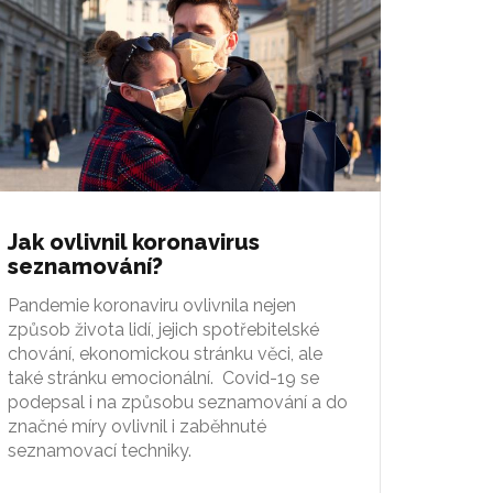
Jak ovlivnil koronavirus
seznamování?
Pandemie koronaviru ovlivnila nejen
způsob života lidí, jejich spotřebitelské
chování, ekonomickou stránku věci, ale
také stránku emocionální. Covid-19 se
podepsal i na způsobu seznamování a do
značné míry ovlivnil i zaběhnuté
seznamovací techniky.