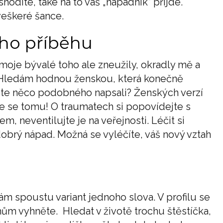
hodíte, také na to váš „nápadník“ přijde.
veškeré šance.
ího příběhu
moje bývalé toho ale zneužily, okradly mě a
i. Hledám hodnou ženskou, která konečně
byste něco podobného napsali? Ženských verzí
te se tomu! O traumatech si popovídejte s
neventilujte je na veřejnosti. Léčit si
obrý nápad. Možná se vyléčíte, váš nový vztah
ám spoustu variant jednoho slova. V profilu se
m vyhněte. Hledat v životě trochu štěstíčka,