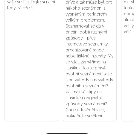
vaše vizitka. Dejte si na ní
mít v
dříve a tak může být pro
tedy záležet!
tento
někoho seznámení s
oprav
vysněným partnerem
atrak
velkým problémem.
velký
Seznamovat se dá v
větši
dnešní době různými
způsoby - přes
internetové seznamky,
organizovaná rande
nebo tištěné inzeráty. My
se však zaměříme na
klasiku a tou je právě
osobní seznámení. Jaké
jsou výhody a nevýhody
osobního seznámení?
Zajímají vás tipy na
klasické i originální
způsoby seznámení?
Chcete-li vědět více,
pokračujte ve čtení.