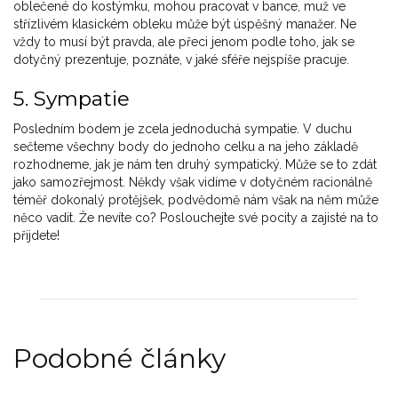
oblečené do kostýmku, mohou pracovat v bance, muž ve
střízlivém klasickém obleku může být úspěšný manažer. Ne
vždy to musí být pravda, ale přeci jenom podle toho, jak se
dotyčný prezentuje, poznáte, v jaké sféře nejspíše pracuje.
5. Sympatie
Posledním bodem je zcela jednoduchá sympatie. V duchu
sečteme všechny body do jednoho celku a na jeho základě
rozhodneme, jak je nám ten druhý sympatický. Může se to zdát
jako samozřejmost. Někdy však vidíme v dotyčném racionálně
téměř dokonalý protějšek, podvědomě nám však na něm může
něco vadit. Že nevíte co? Poslouchejte své pocity a zajisté na to
přijdete!
Podobné články