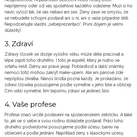
nepříjemný odér od vás spolehlivě každého odežene. Muži si ho
navíc vyloží tak, že vás nebaví ani sex. Ženy zase ve smyslu, že
se nebudete schopni postarat ani o ni, ani o vaše případné děti.
Nepodceňujte vlastní „sebeprezentaci“. První dojem je velmi
důležitý!
3. Zdraví
Zdravý člověk se dožije vyššího věku, může déle pracovat a
lépe zajistí toho druhého. I toto je aspekt, který je nutno ve
vztahu řešit. Dámy asi právě jásají. Pobledlost a další známky
nemoci totiž mohou zakrýt make-upem. Ale ani pánové zde
nepřijdou zkrátka. Nános líčidla pozná každý. Je prokázáno, že
zdraví člověka posuzujeme podle symetrie v jeho těle a obličeji.
Čím větší symetrie, tím lepšímu zdraví se jedinec těší.
4. Vaše profese
Profese značí určité postavení na společenském žebříčku. A také
to, jak se o sebe a svou rodinu dokážete postarat. Práci toho
druhého podvědomě posuzujeme podle účesu, barev na
oblečení a podle jednání. Například ženy s klasickými účesy,