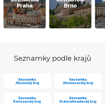
Praha
Brno
Seznamky podle krajů
Seznamka
Seznamka
Jihočeský kraj
Jihomoravský kraj
Seznamka
Seznamka
Karlovarský kraj
Královéhradecký kraj