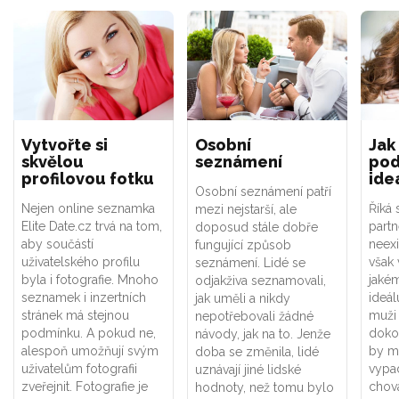
Vytvořte si
Osobní
Jak
skvělou
seznámení
pod
profilovou fotku
ide
Osobní seznámení patří
Nejen online seznamka
Říká 
mezi nejstarší, ale
Elite Date.cz trvá na tom,
partn
doposud stále dobře
aby součástí
neexi
fungující způsob
uživatelského profilu
však 
seznámení. Lidé se
byla i fotografie. Mnoho
jaké
odjakživa seznamovali,
seznamek i inzertních
ideálu
jak uměli a nikdy
stránek má stejnou
muži 
nepotřebovali žádné
podmínku. A pokud ne,
doko
návody, jak na to. Jenže
alespoň umožňují svým
by m
doba se změnila, lidé
uživatelům fotografii
vypa
uznávají jiné lidské
zveřejnit. Fotografie je
chova
hodnoty, než tomu bylo