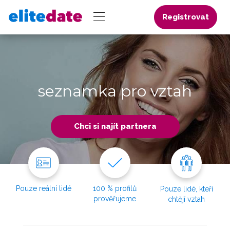
Registrovat
seznamka pro vztah
Chci si najít partnera
Pouze reální lidé
100 % profilů
Pouze lidé, kteří
prověřujeme
chtějí vztah