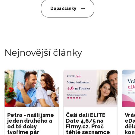
Další články
Nejnovější články
Petra - našli jsme
Češi dali ELITE
Vrá
jeden druhého a
Date 4,6/5 na
eDa
od té doby
Firmy.cz. Proč
děl
tvoříme pár
téhle seznamce
kon