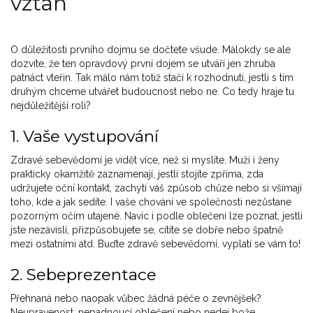
vztah
O důležitosti prvního dojmu se dočtete všude. Málokdy se ale
dozvíte, že ten opravdový první dojem se utváří jen zhruba
patnáct vteřin. Tak málo nám totiž stačí k rozhodnutí, jestli s tím
druhým chceme utvářet budoucnost nebo ne. Co tedy hraje tu
nejdůležitější roli?
1. Vaše vystupování
Zdravé sebevědomí je vidět více, než si myslíte. Muži i ženy
prakticky okamžitě zaznamenají, jestli stojíte zpříma, zda
udržujete oční kontakt, zachytí váš způsob chůze nebo si všímají
toho, kde a jak sedíte. I vaše chování ve společnosti nezůstane
pozorným očím utajené. Navíc i podle oblečení lze poznat, jestli
jste nezávislí, přizpůsobujete se, cítíte se dobře nebo špatně
mezi ostatními atd. Buďte zdravě sebevědomí, vyplatí se vám to!
2. Sebeprezentace
Přehnaná nebo naopak vůbec žádná péče o zevnějšek?
Neupravenost, nepadnoucí oblečení nebo nedej bože