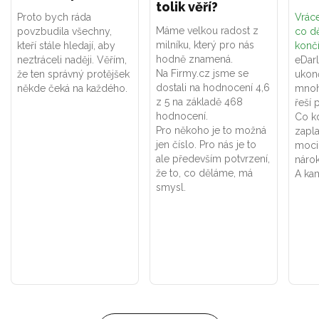
tolik věří?
Proto bych ráda
Vráce
Máme velkou radost z
povzbudila všechny,
co dě
milníku, který pro nás
kteří stále hledají, aby
konč
hodně znamená.
neztráceli naději. Věřím,
eDar
Na Firmy.cz jsme se
že ten správný protějšek
ukon
dostali na hodnocení 4,6
někde čeká na každého.
mnoh
z 5 na základě 468
řeší 
hodnocení.
Co k
Pro někoho je to možná
zapla
jen číslo. Pro nás je to
moci
ale především potvrzení,
náro
že to, co děláme, má
A kam
smysl.