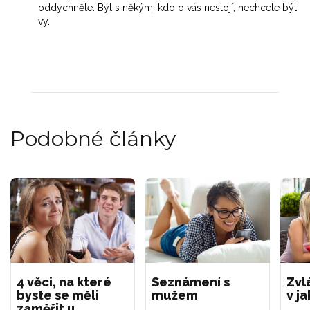
oddychněte: Být s někým, kdo o vás nestojí, nechcete být
vy.
Podobné články
4 věci, na které
Seznámení s
Zvl
byste se měli
mužem
v j
zaměřit u