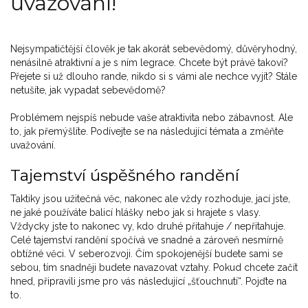
uvažování!
Nejsympatičtější člověk je tak akorát sebevědomý, důvěryhodný,
nenásilně atraktivní a je s ním legrace. Chcete být právě takoví?
Přejete si už dlouho rande, nikdo si s vámi ale nechce vyjít? Stále
netušíte, jak vypadat sebevědomě?
Problémem nejspíš nebude vaše atraktivita nebo zábavnost. Ale
to, jak přemýšlíte. Podívejte se na následující témata a změňte
uvažování.
Tajemství úspěšného randění
Taktiky jsou užitečná věc, nakonec ale vždy rozhoduje, jací jste,
ne jaké používáte balicí hlášky nebo jak si hrajete s vlasy.
Vždycky jste to nakonec vy, kdo druhé přitahuje / nepřitahuje.
Celé tajemství randění spočívá ve snadné a zároveň nesmírně
obtížné věci. V seberozvoji. Čím spokojenější budete sami se
sebou, tím snadněji budete navazovat vztahy. Pokud chcete začít
hned, připravili jsme pro vás následující „šťouchnutí“. Pojďte na
to.