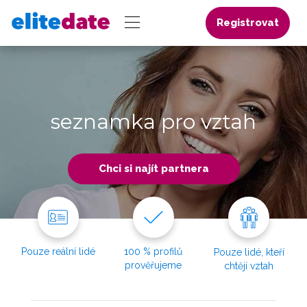
Registrovat
seznamka pro vztah
Chci si najít partnera
Pouze reální lidé
100 % profilů
Pouze lidé, kteří
prověřujeme
chtějí vztah