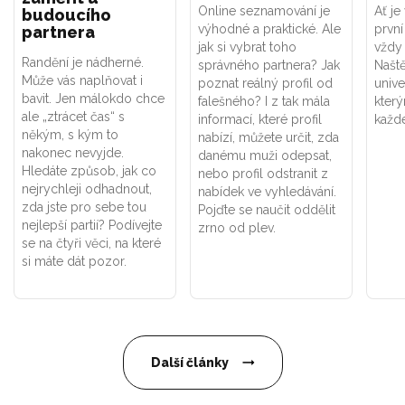
Online seznamování je
Ať je
budoucího
výhodné a praktické. Ale
první
partnera
jak si vybrat toho
vždy 
Randění je nádherné.
správného partnera? Jak
Naště
Může vás naplňovat i
poznat reálný profil od
unive
bavit. Jen málokdo chce
falešného? I z tak mála
který
ale „ztrácet čas“ s
informací, které profil
každ
někým, s kým to
nabízí, můžete určit, zda
nakonec nevyjde.
danému muži odepsat,
Hledáte způsob, jak co
nebo profil odstranit z
nejrychleji odhadnout,
nabídek ve vyhledávání.
zda jste pro sebe tou
Pojďte se naučit oddělit
nejlepší partií? Podívejte
zrno od plev.
se na čtyři věci, na které
si máte dát pozor.
Další články