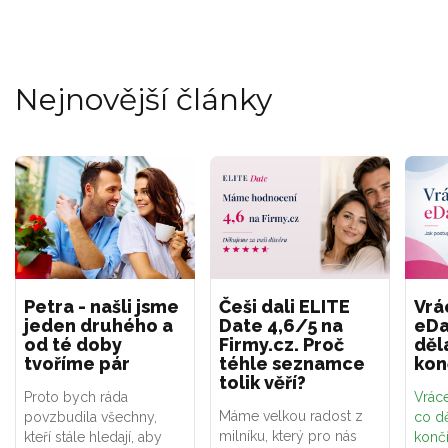
Nejnovější články
Petra - našli jsme
Češi dali ELITE
Vrá
jeden druhého a
Date 4,6/5 na
eDa
od té doby
Firmy.cz. Proč
děl
tvoříme pár
téhle seznamce
kon
tolik věří?
Proto bych ráda
Vráce
Máme velkou radost z
povzbudila všechny,
co dě
milníku, který pro nás
kteří stále hledají, aby
konč