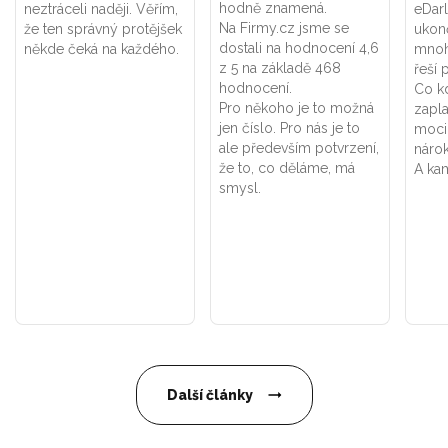
hodně znamená.
neztráceli naději. Věřím,
eDar
Na Firmy.cz jsme se
že ten správný protějšek
ukon
dostali na hodnocení 4,6
někde čeká na každého.
mnoh
z 5 na základě 468
řeší 
hodnocení.
Co k
Pro někoho je to možná
zapla
jen číslo. Pro nás je to
moci
ale především potvrzení,
náro
že to, co děláme, má
A kam
smysl.
Další články