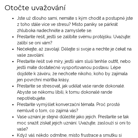
Otočte uvažování
Jste už dlouho sami, nemáte s kým chodit a postupně jste
z toho stále více ve stresu? Místo paniky se párkrát
zhluboka nadechněte a zamyslete se.
Přestaňte řešit, jestli se zalíbíte svému protějšku. Uvažujte:
zalíbí se oni vám?
Nečekejte, až zavolají. Dělejte si svoje a nechte je čekat na
vaše zavolání.
Přestaňte řešit své míry, jestli vám sluší tenhle outfit, nebo
jestli máte dostatečně vysportovanou postavu. Lépe
dojděte k závěru, že nechcete nikoho, koho by zajímala
jen povrchní měřítka krásy.
Přestaňte se stresovat, jak udělat vaše rande dokonalé.
Abyste se někomu líbili, k tomu dokonalé rande
nepotřebujete.
Přestaňte vymýšlet konverzační témata. Proč prostě
nemluvit o tom, co zajímá vás?
Vaše uznání je stejně důležité jako jejich. Přestaňte se tak
moc snažit získat jejich uznání. Uvažujte, zaslouží si oni to
vaše?
Když váš někdo odmítne, místo frustrace a smutku si