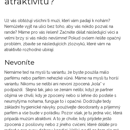
atraktivitu?
Už vás obtěžují všichni ti muži, kteří vám padají k nohám?
Nemůžete vyjít na ulici bez toho, aby vás někdo pozval na
rande? Máme pro vás řešení! Začněte dělat následující věci a
velmi brzy si vás nikdo nevšimne! Pokud ovšem řešíte opačný
problém, zbavte se následujících zlozvyků, které vám na
atraktivitě rozhodně ubírají.
Nevoníte
Nemáme teď na mysli tu variantu, že byste použila málo
parfému nebo parfém nehezké vůně. Máme na mysli tu horší
variantu. Nikomu se nelíbí ani nevoní zpocená „kola“ v
podpaždí. Stejně tak, jako se ženám nelíbí, když je partner
objímá ve chvíli, kdy je zpocený nebo si lehne do postele s
neumytýma nohama, funguje to i opačně. Dodržujte tedy
základní hygienické návyky, používejte deodoranty a příjemný
parfém a vše bude v pořádku. Pozor však, je tu jedna věc, která
připadá mužům atraktivní. A to je chvíle, kdy přijdete ještě
zpocená z posilovny nebo z jiného cvičení, které děláte pro