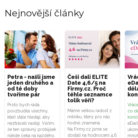
Nejnovější články
Petra - našli jsme
Češi dali ELITE
Vrá
jeden druhého a
Date 4,6/5 na
eDa
od té doby
Firmy.cz. Proč
děl
tvoříme pár
téhle seznamce
kon
tolik věří?
Proto bych ráda
Vráce
Máme velkou radost z
povzbudila všechny,
co dě
milníku, který pro nás
kteří stále hledají, aby
konč
hodně znamená.
neztráceli naději. Věřím,
eDar
Na Firmy.cz jsme se
že ten správný protějšek
ukon
dostali na hodnocení 4,6
někde čeká na každého.
mnoh