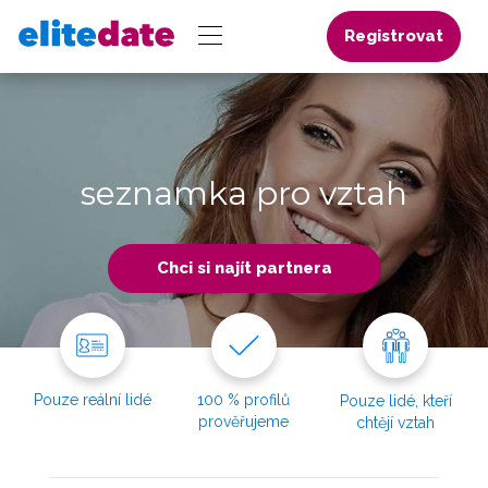
Registrovat
seznamka pro vztah
Chci si najít partnera
Pouze reální lidé
100 % profilů
Pouze lidé, kteří
prověřujeme
chtějí vztah