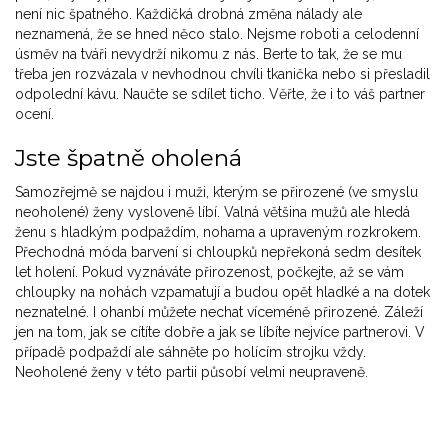
není nic špatného. Každičká drobná změna nálady ale
neznamená, že se hned něco stalo. Nejsme roboti a celodenní
úsměv na tváři nevydrží nikomu z nás. Berte to tak, že se mu
třeba jen rozvázala v nevhodnou chvíli tkanička nebo si přesladil
odpolední kávu. Naučte se sdílet ticho. Věřte, že i to váš partner
ocení.
Jste špatně oholená
Samozřejmě se najdou i muži, kterým se přirozené (ve smyslu
neoholené) ženy vysloveně líbí. Valná většina mužů ale hledá
ženu s hladkým podpaždím, nohama a upraveným rozkrokem.
Přechodná móda barvení si chloupků nepřekoná sedm desítek
let holení. Pokud vyznáváte přirozenost, počkejte, až se vám
chloupky na nohách vzpamatují a budou opět hladké a na dotek
neznatelné. I ohanbí můžete nechat víceméně přirozené. Záleží
jen na tom, jak se cítíte dobře a jak se líbíte nejvíce partnerovi. V
případě podpaždí ale sáhněte po holícím strojku vždy.
Neoholené ženy v této partii působí velmi neupraveně.