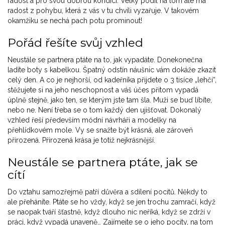
radost a pro svou dobrou kondici. Velký podíl na tom ale má
radost z pohybu, která z vás v tu chvíli vyzařuje. V takovém
okamžiku se nechá pach potu prominout!
Pořád řešíte svůj vzhled
Neustále se partnera ptáte na to, jak vypadáte. Donekonečna
ladíte boty s kabelkou. Špatný odstín náušnic vám dokáže zkazit
celý den. A co je nejhorší, od kadeřníka přijdete o 3 tisíce „lehčí“,
stěžujete si na jeho neschopnost a váš účes přitom vypadá
úplně stejně, jako ten, se kterým jste tam šla. Muži se buď líbíte,
nebo ne. Není třeba se o tom každý den ujišťovat. Dokonalý
vzhled řeší především módní návrháři a modelky na
přehlídkovém mole. Vy se snažte být krásná, ale zároveň
přirozená. Přirozená krása je totiž nejkrásnější.
Neustále se partnera ptáte, jak se
cítí
Do vztahu samozřejmě patří důvěra a sdílení pocitů. Někdy to
ale přeháníte. Ptáte se ho vždy, když se jen trochu zamračí, když
se naopak tváří šťastně, když dlouho nic neříká, když se zdrží v
práci, když vypadá unaveně… Zajímejte se o jeho pocity, na tom