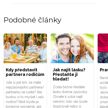
Podobné články
Kdy představit
Jak najít lásku?
Pra
partnera rodičům
Přestaňte ji
Rand
hledat!
Jste si jisti tím, že máte
určit
Zcela běžně hledáte
nejúžasnějšího partnera/
bylo 
lásku dvěma způsoby.
partnerku na světě? Ale
Jenže
Chcete k sobě najít
budou si to myslet i vaši
doba,
někoho, kdo vás bude
rodiče? Rádi byste je
změn
doplňovat nebo si
konečně seznámili, ale
které