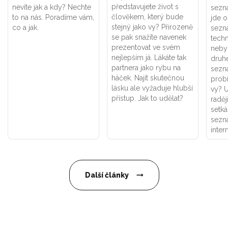
představujete život s
nevíte jak a kdy? Nechte
sezna
člověkem, který bude
to na nás. Poradíme vám,
jde 
stejný jako vy? Přirozeně
co a jak.
sezn
se pak snažíte navenek
techn
prezentovat ve svém
nebyl
nejlepším já. Lákáte tak
druhé
partnera jako rybu na
sezn
háček. Najít skutečnou
probí
lásku ale vyžaduje hlubší
vy? 
přístup. Jak to udělat?
raděj
setk
sezn
inter
Další články