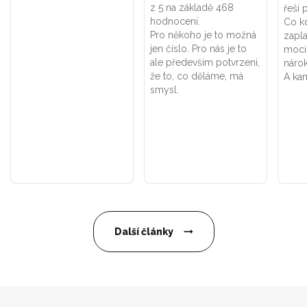
z 5 na základě 468
řeší 
hodnocení.
Co k
Pro někoho je to možná
zapla
jen číslo. Pro nás je to
moci
ale především potvrzení,
náro
že to, co děláme, má
A kam
smysl.
Další články