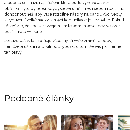
a budete se snažit najít řešení, které bude vyhovovat vám
oběma? Bylo by lepší, kdybyste se uměli mezi sebou rozumně
dohodnout než, aby vaše rozdílné názory na danou věc, vedly
k vypuknutí velké hádky. Umění komunikace je nezbytné. Pokud
již teď víte, že spolu navzájem umíte komunikovat bez velkých
potíží, máte vyhráno.
Jestliže váš vztah splňuje všechny tři výše zmíněné body,
nemůžete už ani na chvíli pochybovat o tom, že váš partner není
ten pravý!
Podobné články