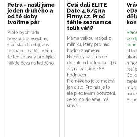
Petra - našli jsme
Češi dali ELITE
Vrá
jeden druhého a
Date 4,6/5 na
eDa
od té doby
Firmy.cz. Proč
děl
tvoříme pár
téhle seznamce
kon
tolik věří?
Proto bych ráda
Vráce
Máme velkou radost z
povzbudila všechny,
co dě
milníku, který pro nás
kteří stále hledají, aby
konč
hodně znamená.
neztráceli naději. Věřím,
eDar
Na Firmy.cz jsme se
že ten správný protějšek
ukon
dostali na hodnocení 4,6
někde čeká na každého.
mnoh
z 5 na základě 468
řeší 
hodnocení.
Co k
Pro někoho je to možná
zapla
jen číslo. Pro nás je to
moci
ale především potvrzení,
náro
že to, co děláme, má
A kam
smysl.