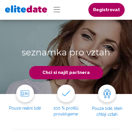
Registrovat
seznamka pro vztah
Chci si najít partnera
Pouze reální lidé
100 % profilů
Pouze lidé, kteří
prověřujeme
chtějí vztah