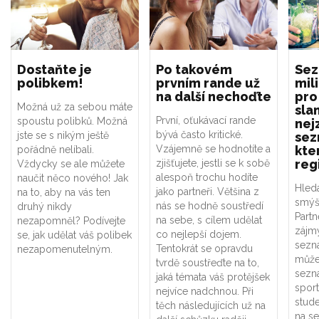
Dostaňte je
Po takovém
Sez
polibkem!
prvním rande už
mil
na další nechoďte
pro
Možná už za sebou máte
sla
První, oťukávací rande
spoustu polibků. Možná
nej
bývá často kritické.
jste se s nikým ještě
sez
Vzájemně se hodnotíte a
kte
pořádně nelíbali.
reg
zjišťujete, jestli se k sobě
Vždycky se ale můžete
alespoň trochu hodíte
naučit něco nového! Jak
Hled
jako partneři. Většina z
na to, aby na vás ten
smýšl
nás se hodně soustředí
druhý nikdy
Partn
na sebe, s cílem udělat
nezapomněl? Podívejte
zájm
co nejlepší dojem.
se, jak udělat váš polibek
sezna
Tentokrát se opravdu
nezapomenutelným.
může
tvrdě soustřeďte na to,
sezn
jaká témata váš protějšek
spor
nejvíce nadchnou. Při
stude
těch následujících už na
na s