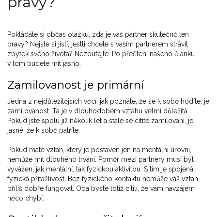
pravý?
Pokládáte si občas otázku, zda je váš partner skutečně ten
pravý? Nejste si jistí, jestli chcete s vaším partnerem strávit
zbytek svého života? Nezoufejte. Po přečtení našeho článku
v tom budete mít jasno.
Zamilovanost je primární
Jedna z nejdůležitějších věcí, jak poznáte, že se k sobě hodíte, je
zamilovanost. Ta je v dlouhodobém vztahu velmi důležitá.
Pokud jste spolu již několik let a stále se cítíte zamilovaní, je
jasné, že k sobě patříte.
Pokud máte vztah, který je postaven jen na mentální úrovni,
nemůže mít dlouhého trvání. Poměr mezi partnery musí být
vyvážen, jak mentální, tak fyzickou aktivitou. S tím je spojená i
fyzická přitažlivost. Bez fyzického kontaktu nemůže váš vztah
příliš dobře fungovat. Oba byste totiž cítili, že vám navzájem
něco chybí.