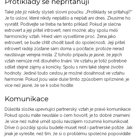
Protiklady se nepřitahují
Také jste již někdy slyšeli slovní poučku: „Protiklady se přitahují?“
Je to úsloví, které nikdy neplatilo a neplatí ani dnes. Zkusíme ho
vyvrátit. Podívejte se třeba na tento příklad: Pokud je slečna
extrovert a její přítel introvert, není možné, aby spolu měli
harmonický vztah. Hned vám vysvětlíme proč. Žena jako
extrovert, se bude chtít chodit bavit do společnosti. Její přítel
introvert raději zůstane sám doma u počítače, protože nerad
navštěvuje veřejná místa. Z tohoto případu je jasné, že jejich
vztah nemůže mít dlouhého trvání. Ve vztahu je totiž potřebné
sdílet stejné zájmy a koníčky. Spolu s nimi také stejné životní
hodnoty. Jedině touto cestou je možné dosáhnout ve vztahu
harmonie. Pokud jsou vaše duše tímto způsobem spřízněné, je
více než jasné, že se k sobě hodíte.
Komunikace
Důležitá složka upevňující partnerský vztah je právě komunikace.
Pokud spolu máte neustále o čem hovořit, je to dobré znamení.
Je více než nutné umět spolu navzájem rozumně komunikovat.
Dříve či později spolu budete muset řešit i partnerské potíže. Jak
jinak je vyřešíte, než tím, že si o problému společně popovídáte