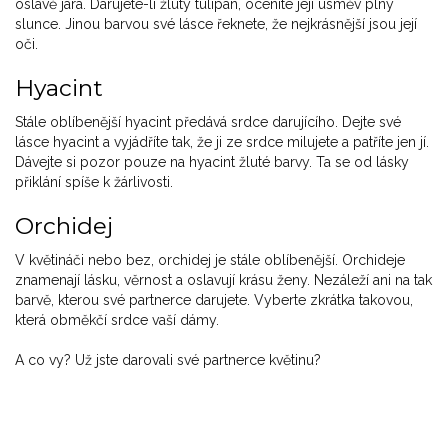
oslavě jara. Darujete-li žlutý tulipán, oceníte její úsměv plný
slunce. Jinou barvou své lásce řeknete, že nejkrásnější jsou její
oči.
Hyacint
Stále oblíbenější hyacint předává srdce darujícího. Dejte své
lásce hyacint a vyjádříte tak, že ji ze srdce milujete a patříte jen jí.
Dávejte si pozor pouze na hyacint žluté barvy. Ta se od lásky
přiklání spíše k žárlivosti.
Orchidej
V květináči nebo bez, orchidej je stále oblíbenější. Orchideje
znamenají lásku, věrnost a oslavují krásu ženy. Nezáleží ani na tak
barvě, kterou své partnerce darujete. Vyberte zkrátka takovou,
která obměkčí srdce vaší dámy.
A co vy? Už jste darovali své partnerce květinu?