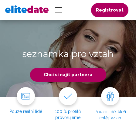
Registrovat
seznamka pro vztah
Chci si najít partnera
Pouze reální lidé
100 % profilů
Pouze lidé, kteří
prověřujeme
chtějí vztah