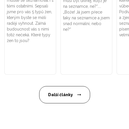
musíte se seznamovat i s
které
musí být divnej, když je
těmi ostatními. Sepsali
vůbe
na seznamce, ne?“....
jsme pro vás 5 typů žen,
Podív
„Bože! Já jsem přece
kterým byste se měli
a zje
taky na seznamce a jsem
raději vyhnout. Zářná
sezn
snad normální, nebo
budoucnost vás s nimi
písem
ne?“
totiž nečeká. Které typy
velmi
žen to jsou?
Další články