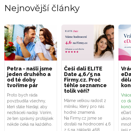
Nejnovější články
Petra - našli jsme
Češi dali ELITE
Vrá
jeden druhého a
Date 4,6/5 na
eDa
od té doby
Firmy.cz. Proč
děl
tvoříme pár
téhle seznamce
kon
tolik věří?
Proto bych ráda
Vráce
Máme velkou radost z
povzbudila všechny,
co dě
milníku, který pro nás
kteří stále hledají, aby
konč
hodně znamená.
neztráceli naději. Věřím,
eDar
Na Firmy.cz jsme se
že ten správný protějšek
ukon
dostali na hodnocení 4,6
někde čeká na každého.
mnoh
z 5 na základě 468
řeší 