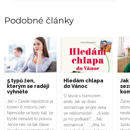
Podobné články
5 typů žen,
Hledám chlapa
Jak
kterým se raději
do Vánoc
se
vyhněte
kom
O lásce s humorem,
Jen v České republice je
Zareg
aneb Jak se dnes
kolem 6 milionů žen.
sezn
seznamuje single žena
Nemusíte se tedy bát, že
nevíte
ve velkoměstě! ... „A kde
byste nenašel tu pravou.
komu
jsi ho potkala?“... „Na
Jenže než se tak stane,
zpráv
seznamce.“ .... „Aha, to