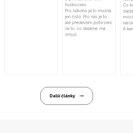
hodnocení.
Co k
Pro někoho je to možná
zapla
jen číslo. Pro nás je to
moci
ale především potvrzení,
náro
že to, co děláme, má
A kam
smysl.
Další články