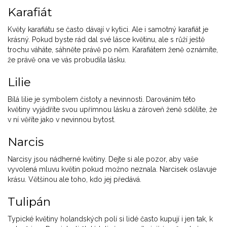
Karafiát
Květy karafiátu se často dávají v kytici. Ale i samotný karafiát je
krásný. Pokud byste rád dal své lásce květinu, ale s růží ještě
trochu váháte, sáhněte právě po něm. Karafiátem ženě oznámíte,
že právě ona ve vás probudila lásku.
Lilie
Bílá lilie je symbolem čistoty a nevinnosti. Darováním této
květiny vyjádříte svou upřímnou lásku a zároveň ženě sdělíte, že
v ní věříte jako v nevinnou bytost.
Narcis
Narcisy jsou nádherné květiny. Dejte si ale pozor, aby vaše
vyvolená mluvu květin pokud možno neznala. Narcisek oslavuje
krásu. Většinou ale toho, kdo jej předává.
Tulipán
Typické květiny holandských polí si lidé často kupují i jen tak, k