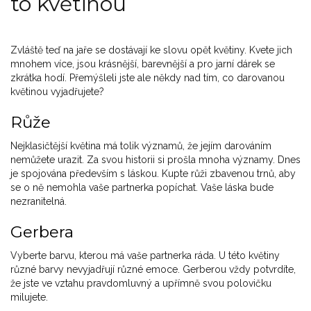
to květinou
Zvláště teď na jaře se dostávají ke slovu opět květiny. Kvete jich
mnohem více, jsou krásnější, barevnější a pro jarní dárek se
zkrátka hodí. Přemýšleli jste ale někdy nad tím, co darovanou
květinou vyjadřujete?
Růže
Nejklasičtější květina má tolik významů, že jejím darováním
nemůžete urazit. Za svou historii si prošla mnoha významy. Dnes
je spojována především s láskou. Kupte růži zbavenou trnů, aby
se o ně nemohla vaše partnerka popíchat. Vaše láska bude
nezranitelná.
Gerbera
Vyberte barvu, kterou má vaše partnerka ráda. U této květiny
různé barvy nevyjadřují různé emoce. Gerberou vždy potvrdíte,
že jste ve vztahu pravdomluvný a upřímně svou polovičku
milujete.