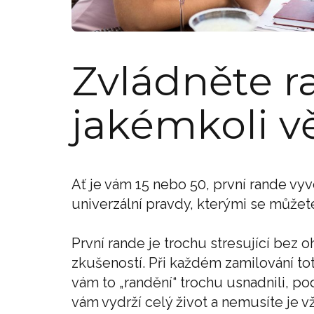
Zvládněte r
jakémkoli v
Ať je vám 15 nebo 50, první rande vyvo
univerzální pravdy, kterými se můžet
První rande je trochu stresující bez 
zkušeností. Při každém zamilování tot
vám to „randění“ trochu usnadnili, pod
vám vydrží celý život a nemusíte je 