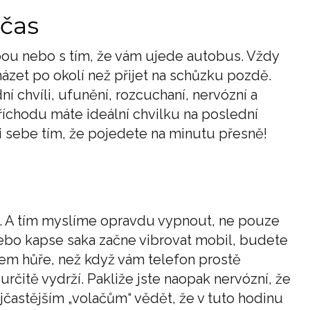
včas
pou nebo s tím, že vám ujede autobus. Vždy
ázet po okolí než přijet na schůzku pozdě.
ní chvíli, ufunění, rozcuchaní, nervózní a
íchodu máte ideální chvilku na poslední
i sebe tím, že pojedete na minutu přesně!
. A tím myslíme opravdu vypnout, ne pouze
ebo kapse saka začne vibrovat mobil, budete
hem hůře, než když vám telefon prostě
rčitě vydrží. Pakliže jste naopak nervózní, že
jčastějším „volačům“ vědět, že v tuto hodinu