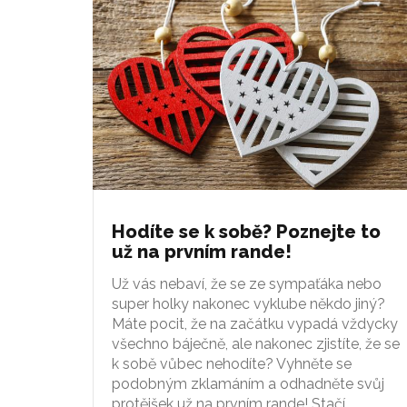
Hodíte se k sobě? Poznejte to
už na prvním rande!
Už vás nebaví, že se ze sympaťáka nebo
super holky nakonec vyklube někdo jiný?
Máte pocit, že na začátku vypadá vždycky
všechno báječně, ale nakonec zjistíte, že se
k sobě vůbec nehodíte? Vyhněte se
podobným zklamáním a odhadněte svůj
protějšek už na prvním rande! Stačí