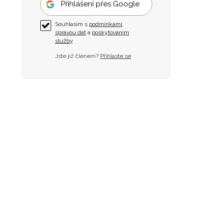
Přihlášení přes Google
Souhlasím s
podmínkami
,
správou dat
a
poskytováním
služby
.
Jste již členem?
Přihlaste se