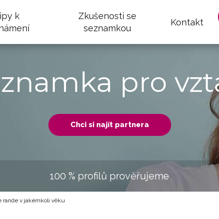
ipy k
Zkušenosti se
Kontakt
námení
seznamkou
eznamka pro vzt
Chci si najít partnera
100 % profilů prověřujeme
 rande v jakémkoli věku