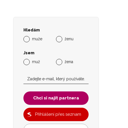
Hledám
muže
ženu
Jsem
muž
žena
Chci si najít partnera
Přihlášení přes seznam