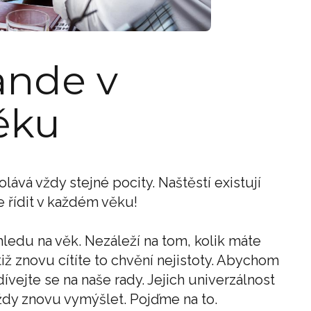
ande v
ěku
lává vždy stejné pocity. Naštěstí existují
e řídit v každém věku!
ohledu na věk. Nezáleží na tom, kolik máte
iž znovu cítíte to chvění nejistoty. Abychom
ívejte se na naše rady. Jejich univerzálnost
vždy znovu vymýšlet. Pojďme na to.