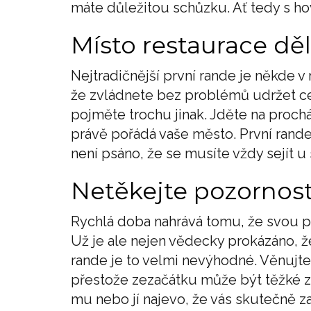
máte důležitou schůzku. Ať tedy s ho
Místo restaurace děl
Nejtradičnější první rande je někde v 
že zvládnete bez problémů udržet ce
pojměte trochu jinak. Jděte na prochá
právě pořádá vaše město. První rande
není psáno, že se musíte vždy sejít u
Netěkejte pozornost
Rychlá doba nahrává tomu, že svou 
Už je ale nejen vědecky prokázáno, ž
rande je to velmi nevýhodné. Věnujt
přestože zezačátku může být těžké zv
mu nebo jí najevo, že vás skutečně zaj