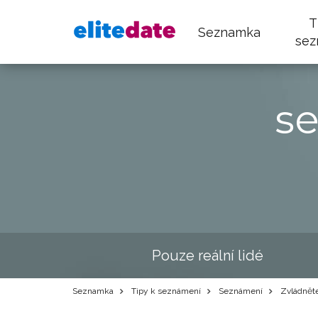
T
Seznamka
sez
s
Pouze reální lidé
Seznamka
Tipy k seznámení
Seznámení
Zvládněte