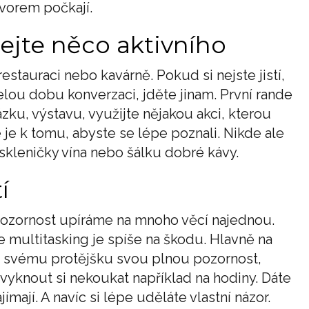
vorem počkají.
ejte něco aktivního
restauraci nebo kavárně. Pokud si nejste jistí,
lou dobu konverzaci, jděte jinam. První rande
zku, výstavu, využijte nějakou akci, kterou
 je k tomu, abyste se lépe poznali. Nikde ale
 skleničky vína nebo šálku dobré kávy.
í
pozornost upíráme na mnoho věcí najednou.
e multitasking je spíše na škodu. Hlavně na
e svému protějšku svou plnou pozornost,
yknout si nekoukat například na hodiny. Dáte
ímají. A navíc si lépe uděláte vlastní názor.