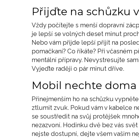
Přijďte na schůzku 
Vždy počítejte s menší dopravní zác
je lepší se volných deset minut proch
Nebo vám přijde lepší přijít na posled
pomačkaní? Co říkáte? Při včasném př
mentální přípravy. Nevystresujte sam
Vyjeďte raději o pár minut dříve.
Mobil nechte doma
Přinejmenším ho na schůzku vypněte
ztlumit zvuk. Pokud vám v kabelce n
se soustředit na svůj protějšek mno
nezazvoní. Hodinku dvě bez vás svět u
nejste dostupní, dejte všem vašim ne