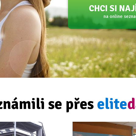
CHCI SI NA
na online sezn
známili se přes
elite
d