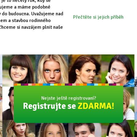
 je to necelý rok, kdy se
vujeme a máme podobné
y do budoucna. Uvažujeme nad
Přečtěte si jejich příběh
em a stavbou rodinného
hceme si navzájem plnit naše
Nejste ještě registrovaní?
Registrujte se
ZDARMA!