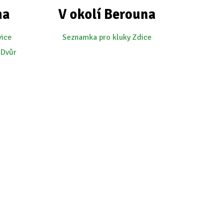
na
V okolí Berouna
vice
Seznamka pro kluky Zdice
 Dvůr