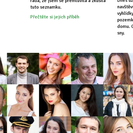
Dnes už
ráda, že jsem se přemluvila a zkusila
navště
tuto seznamku.
vyhlídk
Přečtěte si jejich příběh
pozemk
domu. C
sny.