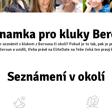
namka pro kluky Be
e seznámit s klukem z Berouna či okolí? Pokud je to tak, pak je 
eroun a uvidíš, třeba právě na EliteDate na Tebe čeká ten pravý k
Seznámení v okolí