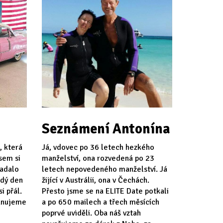
Seznámení Antonína
, která
Já, vdovec po 36 letech hezkého
jsem si
manželství, ona rozvedená po 23
padalo
letech nepovedeného manželství. Já
ždý den
žijící v Austrálii, ona v Čechách.
i přál.
Přesto jsme se na ELITE Date potkali
lánujeme
a po 650 mailech a třech měsících
poprvé uviděli. Oba náš vztah