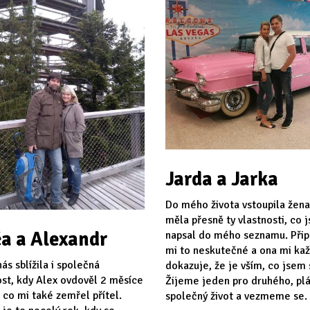
Jarda a Jarka
Do mého života vstoupila žena
měla přesně ty vlastnosti, co 
a a Alexandr
napsal do mého seznamu. Při
mi to neskutečné a ona mi ka
ás sblížila i společná
dokazuje, že je vším, co jsem s
st, kdy Alex ovdověl 2 měsíce
Žijeme jeden pro druhého, p
 co mi také zemřel přítel.
společný život a vezmeme se.