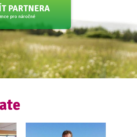
JÍT PARTNERA
amce pro náročné
ate