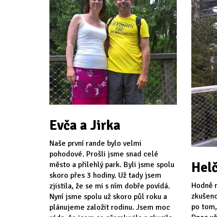
Evča a Jirka
Naše první rande bylo velmi
pohodové. Prošli jsme snad celé
Helč
město a přilehlý park. Byli jsme spolu
skoro přes 3 hodiny. Už tady jsem
Hodně n
zjistila, že se mi s ním dobře povídá.
zkušeno
Nyní jsme spolu už skoro půl roku a
po tom,
plánujeme založit rodinu. Jsem moc