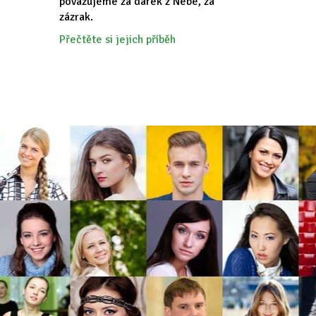
považujeme za dárek z Nebe, za
zázrak.
Přečtěte si jejich příběh