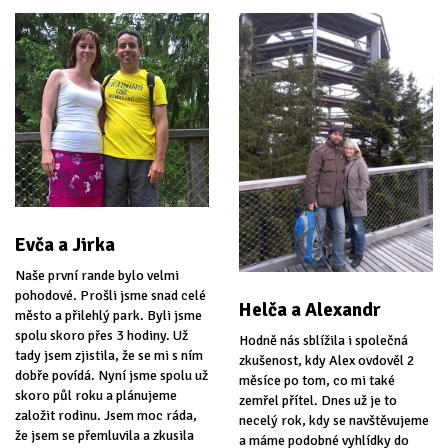
Evča a Jirka
Naše první rande bylo velmi
pohodové. Prošli jsme snad celé
Helča a Alexandr
město a přilehlý park. Byli jsme
spolu skoro přes 3 hodiny. Už
Hodně nás sblížila i společná
tady jsem zjistila, že se mi s ním
zkušenost, kdy Alex ovdověl 2
dobře povídá. Nyní jsme spolu už
měsíce po tom, co mi také
skoro půl roku a plánujeme
zemřel přítel. Dnes už je to
založit rodinu. Jsem moc ráda,
necelý rok, kdy se navštěvujeme
že jsem se přemluvila a zkusila
a máme podobné vyhlídky do