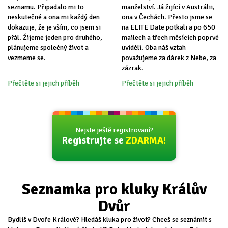
seznamu. Připadalo mi to
manželství. Já žijící v Austrálii,
neskutečné a ona mi každý den
ona v Čechách. Přesto jsme se
dokazuje, že je vším, co jsem si
na ELITE Date potkali a po 650
přál. Žijeme jeden pro druhého,
mailech a třech měsících poprvé
plánujeme společný život a
uviděli. Oba náš vztah
vezmeme se.
považujeme za dárek z Nebe, za
zázrak.
Přečtěte si jejich příběh
Přečtěte si jejich příběh
Nejste ještě registrovaní?
Registrujte se
ZDARMA!
Seznamka pro kluky Králův
Dvůr
Bydlíš v Dvoře Králové? Hledáš kluka pro život? Chceš se seznámit s