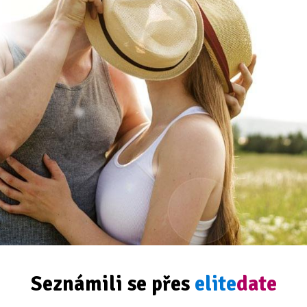
Seznámili se přes
elite
date