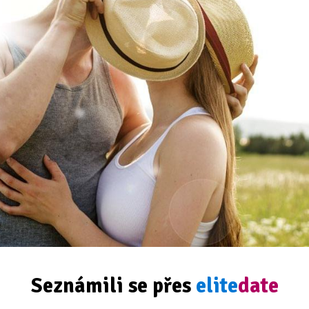
Seznámili se přes
elite
date