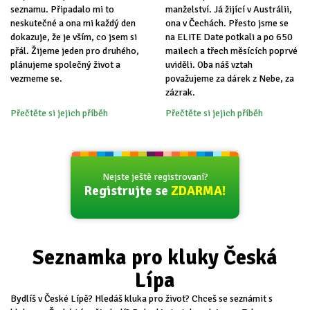
seznamu. Připadalo mi to
manželství. Já žijící v Austrálii,
neskutečné a ona mi každý den
ona v Čechách. Přesto jsme se
dokazuje, že je vším, co jsem si
na ELITE Date potkali a po 650
přál. Žijeme jeden pro druhého,
mailech a třech měsících poprvé
plánujeme společný život a
uviděli. Oba náš vztah
vezmeme se.
považujeme za dárek z Nebe, za
zázrak.
Přečtěte si jejich příběh
Přečtěte si jejich příběh
Nejste ještě registrovaní?
Registrujte se
ZDARMA!
Seznamka pro kluky Česká
Lípa
Bydlíš v České Lípě? Hledáš kluka pro život? Chceš se seznámit s