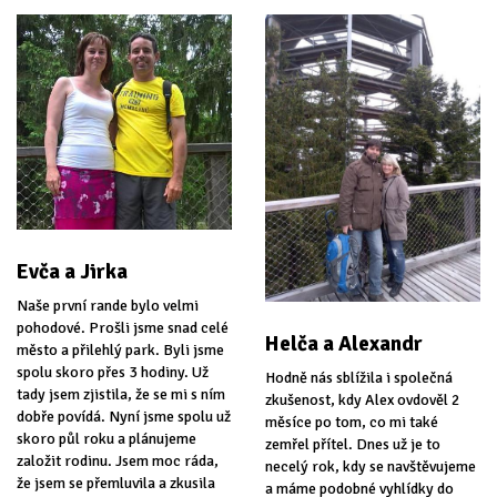
Evča a Jirka
Naše první rande bylo velmi
pohodové. Prošli jsme snad celé
Helča a Alexandr
město a přilehlý park. Byli jsme
spolu skoro přes 3 hodiny. Už
Hodně nás sblížila i společná
tady jsem zjistila, že se mi s ním
zkušenost, kdy Alex ovdověl 2
dobře povídá. Nyní jsme spolu už
měsíce po tom, co mi také
skoro půl roku a plánujeme
zemřel přítel. Dnes už je to
založit rodinu. Jsem moc ráda,
necelý rok, kdy se navštěvujeme
že jsem se přemluvila a zkusila
a máme podobné vyhlídky do