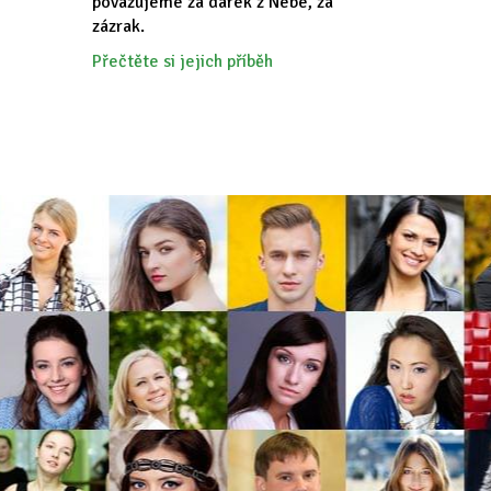
považujeme za dárek z Nebe, za
zázrak.
Přečtěte si jejich příběh