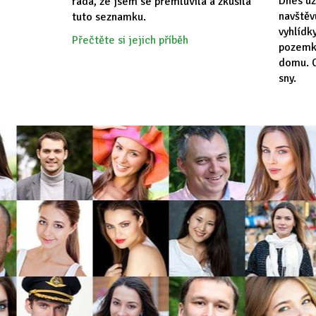
Dnes už
ráda, že jsem se přemluvila a zkusila
navště
tuto seznamku.
vyhlídk
Přečtěte si jejich příběh
pozemk
domu. C
sny.