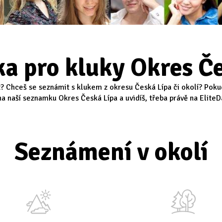
a pro kluky Okres Če
t? Chceš se seznámit s klukem z okresu Česká Lípa či okolí? Poku
na naší seznamku Okres Česká Lípa a uvidíš, třeba právě na EliteDa
Seznámení v okolí