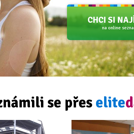
CHCI SI NA
na online sezn
známili se přes
elite
d