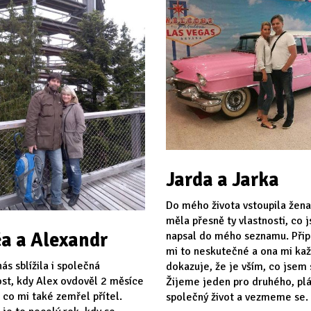
Jarda a Jarka
Do mého života vstoupila žena
měla přesně ty vlastnosti, co 
a a Alexandr
napsal do mého seznamu. Při
mi to neskutečné a ona mi ka
ás sblížila i společná
dokazuje, že je vším, co jsem s
st, kdy Alex ovdověl 2 měsíce
Žijeme jeden pro druhého, p
 co mi také zemřel přítel.
společný život a vezmeme se.