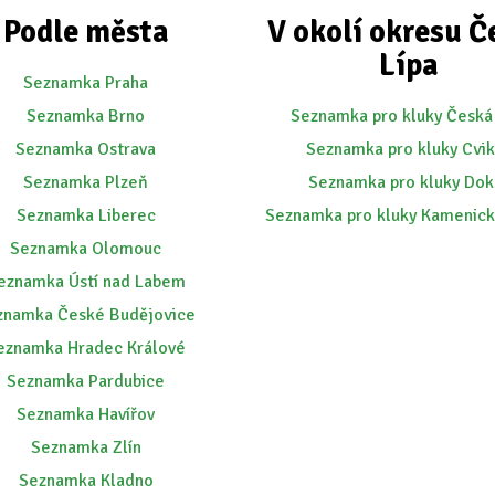
Podle města
V okolí okresu Č
Lípa
Seznamka Praha
Seznamka Brno
Seznamka pro kluky Česká
Seznamka Ostrava
Seznamka pro kluky Cvi
Seznamka Plzeň
Seznamka pro kluky Dok
Seznamka Liberec
Seznamka pro kluky Kamenick
Seznamka Olomouc
eznamka Ústí nad Labem
znamka České Budějovice
eznamka Hradec Králové
Seznamka Pardubice
Seznamka Havířov
Seznamka Zlín
Seznamka Kladno