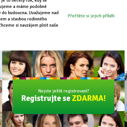
 je to necelý rok, kdy se
vujeme a máme podobné
y do budoucna. Uvažujeme nad
Přečtěte si jejich příběh
em a stavbou rodinného
hceme si navzájem plnit naše
Nejste ještě registrovaní?
Registrujte se
ZDARMA!