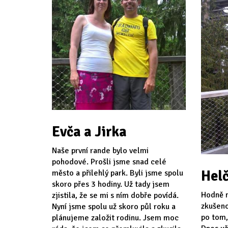
Evča a Jirka
Naše první rande bylo velmi
pohodové. Prošli jsme snad celé
Helč
město a přilehlý park. Byli jsme spolu
skoro přes 3 hodiny. Už tady jsem
Hodně n
zjistila, že se mi s ním dobře povídá.
zkušeno
Nyní jsme spolu už skoro půl roku a
po tom,
plánujeme založit rodinu. Jsem moc