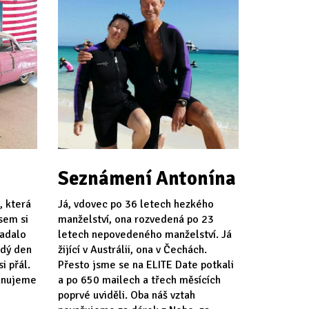
Seznámení Antonína
, která
Já, vdovec po 36 letech hezkého
jsem si
manželství, ona rozvedená po 23
padalo
letech nepovedeného manželství. Já
ždý den
žijící v Austrálii, ona v Čechách.
i přál.
Přesto jsme se na ELITE Date potkali
lánujeme
a po 650 mailech a třech měsících
poprvé uviděli. Oba náš vztah