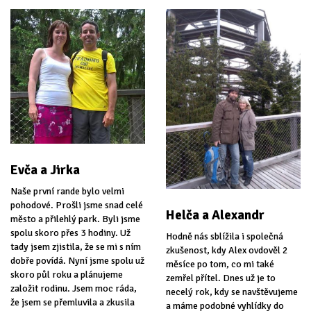
Evča a Jirka
Naše první rande bylo velmi
pohodové. Prošli jsme snad celé
Helča a Alexandr
město a přilehlý park. Byli jsme
spolu skoro přes 3 hodiny. Už
Hodně nás sblížila i společná
tady jsem zjistila, že se mi s ním
zkušenost, kdy Alex ovdověl 2
dobře povídá. Nyní jsme spolu už
měsíce po tom, co mi také
skoro půl roku a plánujeme
zemřel přítel. Dnes už je to
založit rodinu. Jsem moc ráda,
necelý rok, kdy se navštěvujeme
že jsem se přemluvila a zkusila
a máme podobné vyhlídky do