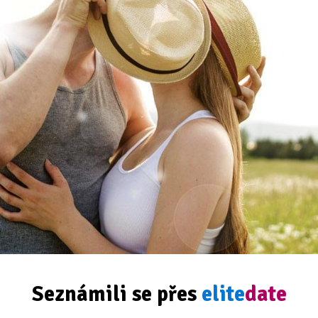
Seznámili se přes
elite
date