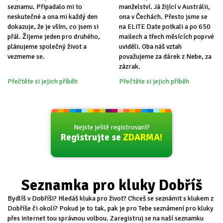
seznamu. Připadalo mi to
manželství. Já žijící v Austrálii,
neskutečné a ona mi každý den
ona v Čechách. Přesto jsme se
dokazuje, že je vším, co jsem si
na ELITE Date potkali a po 650
přál. Žijeme jeden pro druhého,
mailech a třech měsících poprvé
plánujeme společný život a
uviděli. Oba náš vztah
vezmeme se.
považujeme za dárek z Nebe, za
zázrak.
Přečtěte si jejich příběh
Přečtěte si jejich příběh
Nejste ještě registrovaní?
Registrujte se
ZDARMA!
Seznamka pro kluky Dobříš
Bydlíš v Dobříši? Hledáš kluka pro život? Chceš se seznámit s klukem z
Dobříše či okolí? Pokud je to tak, pak je pro Tebe seznámení pro kluky
přes internet tou správnou volbou. Zaregistruj se na naší seznamku