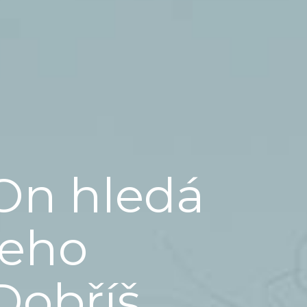
On hledá
jeho
Dobříš